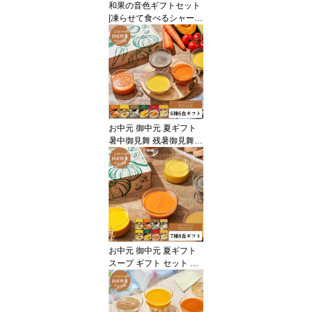
和果の音色ギフトセット
|凍らせて食べるシャーベ
ット アイス シャーベッ
ト お中元 御中元 暑中見
舞い 夏ギフト 誕生日プ
レゼント 御祝 内祝 御礼
退院祝い 母の日 父の日
デザート スティック 国
産果汁 フルーツ 送料無
料 常温配送
お中元 御中元 夏ギフト
暑中御見舞 残暑御見舞
スープ ギフト セット プ
レゼント 出産祝 内祝 お
見舞い 国産こだわり野菜
のポタージュスープ6種6
食ギフトセット｜常温保
存 無添加 レトルト ヘル
シー 野菜スープ 健康ギ
フト 誕生日 御礼 御祝 お
お中元 御中元 夏ギフト
見舞い 退院祝 快気祝
スープ ギフト セット プ
レゼント 出産祝 内祝 お
見舞い 国産こだわり野菜
のポタージュスープ7種8