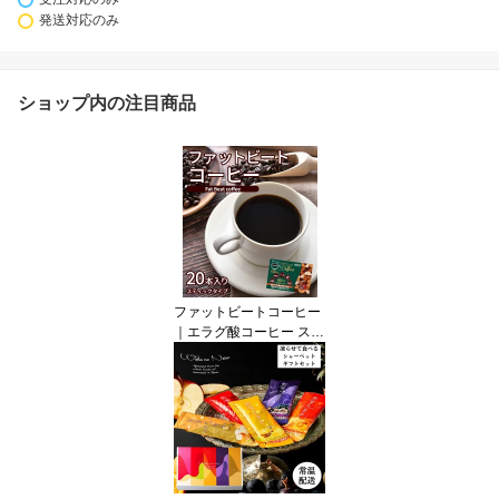
発送対応のみ
ショップ内の注目商品
ファットビートコーヒー
｜エラグ酸コーヒー ステ
ィック 砂糖不使用 無糖
送料無料 ポスト投函 ネ
コポス メール便