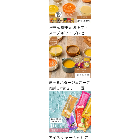
食ギフトセット｜レトル
ト ヘルシー 無添加 常温
保存 野菜スープ 誕生日
プレゼント 御礼 御祝 退
院祝 快気祝 敬老の日
お中元 御中元 夏ギフト
スープ ギフト プレゼン
ト 出産祝 内祝 お見舞い
国産こだわり野菜のポタ
ージュスープ選べる4食
ギフトセット｜無添加 常
温保存 レトルト ヘルシ
ー 野菜スープ 健康ギフ
ト 誕生日 御礼 御祝 お見
舞い 退院祝 快気祝 お返
選べるポタージュスープ
し 敬老の日
お試し3食セット｜送料
無料 お試しセット スー
プ レトルト 無添加 野菜
スープ 常温保存 保存食
※おひとり様2セットま
で
アイス シャーベット ア