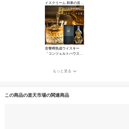
イスクリーム 和果の音色
6種10本セット（家庭
用） 凍らせて食べるシャ
ーベット 凍らせてシャー
ベット アイススティック
国産 フルーツ 果物 国産
果汁 送料無料 常温配送
音響樽熟成ウイスキー
「コンツェルトハウスJB
4」 700ml｜音楽ギフト
プレゼント ギフト 御中
元 お中元 誕生日プレゼ
もっと見る
ント 御祝 結婚祝 お歳暮
高級 贈り物 御礼 周年記
念 退職祝 敬老の日 モル
トウイスキー お酒 コン
この商品の楽天市場の関連商品
トラバス型ビン