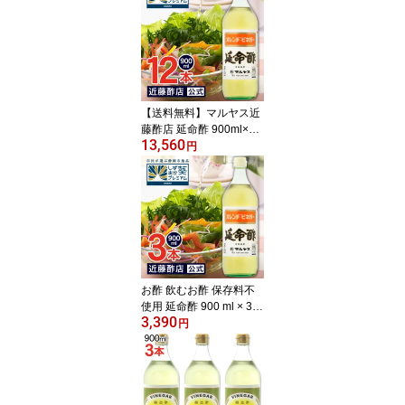
るギフトセット 【コンパ
クトサイズ瓶】【酢玉ね
ぎ】【飲むお酢】 お中
元・お歳暮ギフト ポン酢
内祝い お返し
【送料無料】マルヤス近
藤酢店 延命酢 900ml×12
13,560
本 【レギュラーサイズ
円
瓶】かんたん酢レシピ付
き♪毎日飲める酢、おい
しい酢の物・酢玉ねぎ、
飲むお酢など、とっても
べんりで酢料理に大活
躍。オレンジ・みかんの
お酢です お中元・お歳暮
ギフト 内祝い お返し 飲
お酢 飲むお酢 保存料不
む酢
使用 延命酢 900 ml × 3本
3,390
オレンヂ・ビネガー マル
円
ヤス近藤酢店 オレンジ・
みかんのお酢 ギフト 内
祝い お返し 飲む酢 かん
たん酢レシピ付き♪毎日
飲める酢、おいしい酢の