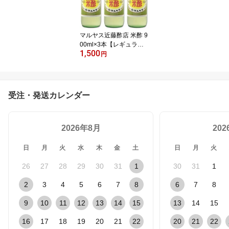
物・酢玉ねぎ、飲むお酢
など、とってもべんりで
酢料理に大活躍。
マルヤス近藤酢店 米酢 9
00ml×3本【レギュラー
1,500
サイズ瓶】 お米とお塩だ
円
けで手造り お中元・お歳
暮ギフト 内祝い お返し
受注・発送カレンダー
2026年8月
20
日
月
火
水
木
金
土
日
月
火
26
27
28
29
30
31
1
30
31
1
2
3
4
5
6
7
8
6
7
8
9
10
11
12
13
14
15
13
14
15
16
17
18
19
20
21
22
20
21
22