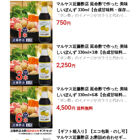
マルヤス近藤酢店 延命酢で作った 美味
しいぽんず 330ml【合成甘味料・保存料
『ポン酢』のイメージがガラリと代わりま
未使用】【日本産、昆布だし、ゆず果
す！延命酢と国産原料を使って、やさしい
750
汁、醤油原料使用（大豆・小麦・食
円
ぽん酢ができました！
塩）】 内祝い お返し
マルヤス近藤酢店 延命酢で作った 美味
しいぽんず 330ml×3本【合成甘味料・
『ポン酢』のイメージがガラリと代わりま
保存料未使用】【日本産、昆布だし、ゆ
す！延命酢と国産原料を使って、やさしい
2,250
ず果汁、醤油原料使用（大豆・小麦・食
円
ぽん酢ができました！
塩）】 内祝い お返し
マルヤス近藤酢店 延命酢で作った 美味
しいぽんず 330ml×6本【合成甘味料・
『ポン酢』のイメージがガラリと代わりま
保存料未使用】【日本産、昆布だし、ゆ
す！延命酢と国産原料を使って、やさしい
4,500
ず果汁、醤油原料使用（大豆・小麦・食
送料無料
円
ぽん酢ができました！
塩）】 内祝い お返し
【ギフト箱入り】【エコ包装・のし可】
マルヤス近藤酢店 お酢詰め合わせギフ