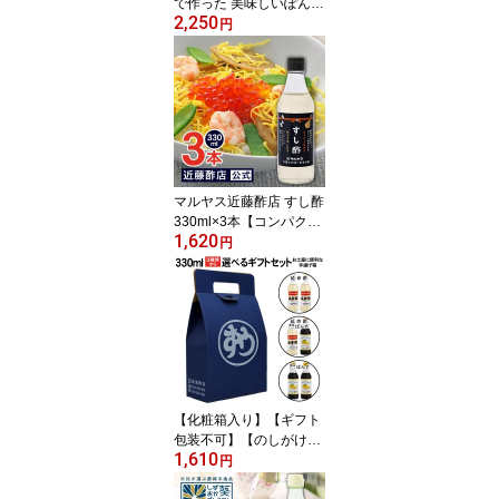
で作った 美味しいぽんず
2,250
330ml×3本【合成甘味
円
料・保存料未使用】【日
本産、昆布だし、ゆず果
汁、醤油原料使用（大
豆・小麦・食塩）】 内祝
い お返し
マルヤス近藤酢店 すし酢
330ml×3本【コンパクト
1,620
サイズ瓶】 静岡の味手造
円
りの合わせ酢 お中元・お
歳暮ギフト 内祝い お返
し
【化粧箱入り】【ギフト
包装不可】【のしがけ不
1,610
可】マルヤス近藤酢店33
円
0ml 延命酢・ぽんず選べ