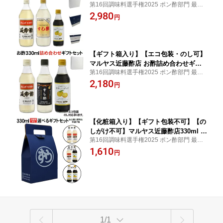
第16回調味料選手権2025 ポン酢部門 最優
トセット「延命酢 すし酢 延命酢で作っ
秀賞内祝い ご退職祝い 送別 定年 還暦祝い
2,980
た美味しいぽん酢」各種1本計3本【レギ
円
誕生日 還暦 古希 喜寿 米寿 傘寿 卒寿 祝い
ュラーサイズ瓶】【コンパクトサイズ
祖父 祖母 お返し 法事法要
瓶】【酢玉ねぎ】【飲むお酢】 お中
元・お歳暮ギフト 内祝い お返し
【ギフト箱入り】【エコ包装・のし可】
マルヤス近藤酢店 お酢詰め合わせギフ
第16回調味料選手権2025 ポン酢部門 最優
トセット「延命酢 すし酢 延命酢で作っ
秀賞内祝い ご退職祝い 送別 定年 還暦祝い
2,180
た美味しいぽん酢」各種1本計3本【レギ
円
誕生日 還暦 古希 喜寿 米寿 傘寿 卒寿 祝い
ュラーサイズ瓶】【コンパクトサイズ
祖父 祖母 お返し 法事法要
瓶】【酢玉ねぎ】【飲むお酢】 お中
元・お歳暮ギフト 内祝い お返し
【化粧箱入り】【ギフト包装不可】【の
しがけ不可】マルヤス近藤酢店330ml 延
第16回調味料選手権2025 ポン酢部門 最優
命酢・ぽんず選べるギフトセット 【コ
秀賞 内祝い ご退職祝い 送別 定年 還暦祝い
1,610
ンパクトサイズ瓶】【酢玉ねぎ】【飲む
円
誕生日 還暦 古希 喜寿 米寿 傘寿 卒寿 祝い
お酢】 お中元・お歳暮ギフト ポン酢 内
祖父 祖母 お返し 法事法要
祝い お返し
1/1