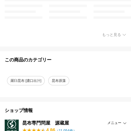
もっと見る
この商品のカテゴリー
羅臼昆布 [濃口出汁]
昆布原藻
ショップ情報
昆布専門問屋 源蔵屋
メニュー
4.86
（
11,054
件）