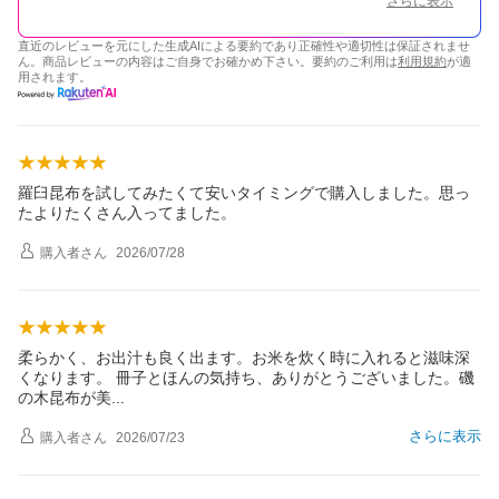
さらに表示
直近のレビューを元にした生成AIによる要約であり正確性や適切性は保証されませ
ん。商品レビューの内容はご自身でお確かめ下さい。要約のご利用は
利用規約
が適
用されます。
羅臼昆布を試してみたくて安いタイミングで購入しました。思っ
たよりたくさん入ってました。
購入者
さん
2026/07/28
柔らかく、お出汁も良く出ます。お米を炊く時に入れると滋味深
くなります。 冊子とほんの気持ち、ありがとうございました。磯
の木昆布が
美
さらに表示
購入者
さん
2026/07/23