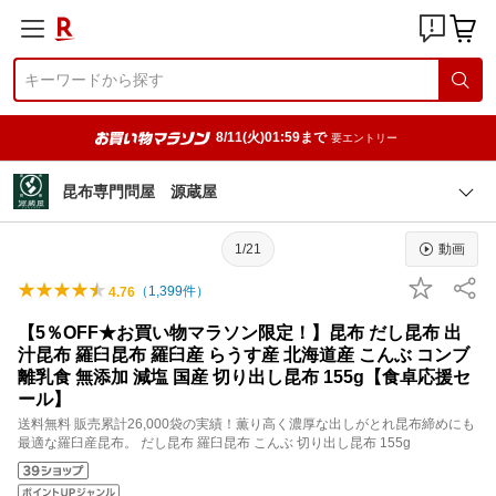
8/11(火)01:59まで
要エントリー
昆布専門問屋 源蔵屋
1/21
動画
（
1,399
件）
4.76
【5％OFF★お買い物マラソン限定！】昆布 だし昆布 出
汁昆布 羅臼昆布 羅臼産 らうす産 北海道産 こんぶ コンブ
離乳食 無添加 減塩 国産 切り出し昆布 155g【食卓応援セ
ール】
送料無料 販売累計26,000袋の実績！薫り高く濃厚な出しがとれ昆布締めにも
最適な羅臼産昆布。 だし昆布 羅臼昆布 こんぶ 切り出し昆布 155g