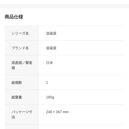
商品仕様
シリーズ名
源蔵屋
ブランド名
源蔵屋
原産国／製造
日本
国
総個数
1
総重量
165g
パッケージ寸
240 × 367 mm
法