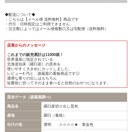
◆配送について◆
・こちらは【メール便 送料無料】商品です
・代引・日時指定はご利用できません
・注文数によってはメール便複数口又は宅配便（送料無料）
店長からのメッセージ
これまでの販売累計は11000袋！
世界遺産に指定されている
北海道知床《羅臼産》の昆布を
使いやすく大きめにカットしました。
レビュー4.75と、源蔵屋の看板商品です◎
濃厚な香りの出しはもちろん
短冊状に切ってそのまま食べると自然のおやつになります。
昆布データ（源蔵屋調べ）
商品名
羅臼産切り出し昆布
産地
羅臼（養殖）
出汁の色
透明 ☆☆☆☆★ 黄金色