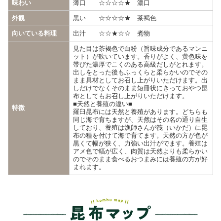
味わい
薄口 ☆☆☆☆★ 濃口
外観
黒い ☆☆☆☆★ 茶褐色
向いている料理
出汁 ☆☆★☆☆ 煮物
見た目は茶褐色で白粉（旨味成分であるマンニ
ット）が吹いています。香りがよく、黄色味を
帯びた濃厚でこくのある高級だしがとれます。
出しをとった後もふっくらと柔らかいのでその
まま具材としてお召し上がりいただけます。出
しだけでなくそのまま短冊状にきっておやつ昆
布としてもお召し上がりいただけます。
■天然と養殖の違い■
特徴
羅臼昆布には天然と養殖があります。どちらも
同じ海で育ちますが、天然はその名の通り自生
しており、養殖は漁師さんが筏（いかだ）に昆
布の種を付けて海で育てます。天然の方が色が
黒くて幅が狭く、力強い出汁がでます。養殖は
アメ色で幅が広く、肉質は天然よりも柔らかい
のでそのまま食べるおつまみには養殖の方が好
まれます。