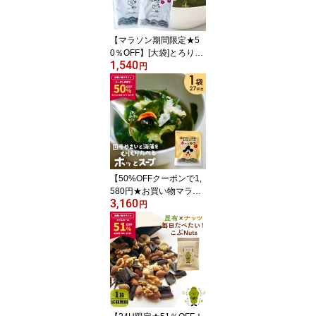
用
【マラソン期間限定★5
0％OFF】[大袋]とろりん
1,540
スープ昆布と海藻[50杯
円
分] 200g×1袋 選べる2種
（プレーン・うめ味） 即
席スープの素 お徳用
【50%OFFクーポンで1,
580円★お買い物マラソ
3,160
ン限定！】[大袋] スープ
円
国産やさいと海藻をもり
もり食べるホッ。とスー
プ 165g×1袋 わかめ 昆布
春雨 キャベツ にんじん
野菜香味だし 洋風スープ
即席スープの素 インスタ
ント たっぷり約27杯分
お得