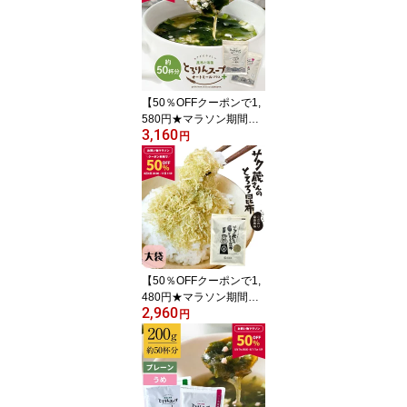
【50％OFFクーポンで1,
580円★マラソン期間限
3,160
定】 [大袋]とろりんスー
円
プ昆布と海藻 オートミー
ルプラス［約50杯分］30
0g×1袋 選べる2種（プレ
ーン・うめ味）
【50％OFFクーポンで1,
480円★マラソン期間限
2,960
定】[大袋]サク蔵さんの
円
とろろ昆布 100g 醸造酢
不使用ですっぱくない 北
海道産昆布使用 ご飯のお
供 おにぎり おむすび お
弁当 ふりかけ 大容量 徳