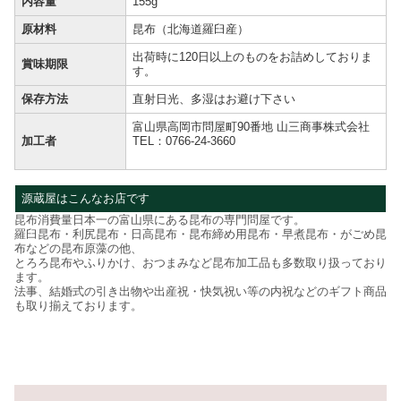
内容量
155g
原材料
昆布（北海道羅臼産）
出荷時に120日以上のものをお詰めしておりま
賞味期限
す。
保存方法
直射日光、多湿はお避け下さい
富山県高岡市問屋町90番地 山三商事株式会社
加工者
TEL：0766-24-3660
源蔵屋はこんなお店です
昆布消費量日本一の富山県にある昆布の専門問屋です。
羅臼昆布・利尻昆布・日高昆布・昆布締め用昆布・早煮昆布・がごめ昆
布などの昆布原藻の他、
とろろ昆布やふりかけ、おつまみなど昆布加工品も多数取り扱っており
ます。
法事、結婚式の引き出物や出産祝・快気祝い等の内祝などのギフト商品
も取り揃えております。