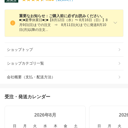
重要なお知らせ：ご購入前に必ずお読みください。
■□■夏季休業日■□■【8月12日（水）〜 8月16日（日）】8
月9日(日)までの注文 ⇒ 8月11日(火)までに発送8月10
日(月)以降の注
文
ショップトップ
ショップカテゴリ一覧
会社概要（支払・配送方法）
受注・発送カレンダー
2026年8月
20
日
月
火
水
木
金
土
日
月
火