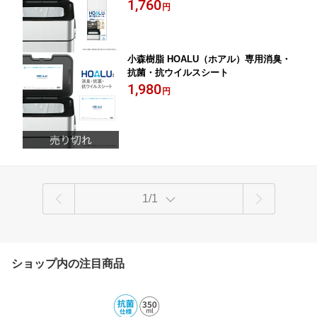
（8m）
1,760
円
小森樹脂 HOALU（ホアル）専用消臭・
抗菌・抗ウイルスシート
1,980
円
1/1
ショップ内の注目商品