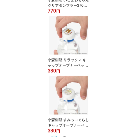
小森樹脂 いしよわちゃん
クリアタンブラー370ml
770
タンブラー コップ プラ
円
コップ 軽い 割れにくい
クリア 透明 プラスチッ
ク製 インテリア テーブ
ルウェア ペンスタンド
ペン立て 食洗機対応 サ
ンエックス san-x かわい
い 日本製
小森樹脂 リラックマ キ
ャップオープナーペット
330
ボトル パウチ容器 ゼリ
円
ー飲料 フタ 軽いチカラ
で開けられる 簡単に開け
られる 便利グッズ サポ
ート ユニバーサル リラ
ックマ コリラックマ キ
イロイトリ Rilakkuma レ
ディース キッズ 女性 子
供 病院 入院 介護 日本製
小森樹脂 すみっコぐらし
キャップオープナーペッ
330
トボトル パウチ容器 ゼ
円
リー飲料 フタ 軽いチカ