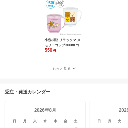
ラで開けられる 簡単に開
けられる 便利グッズ サ
ポート ユニバーサル レ
ディース キッズ 女性 子
供 病院 入院 介護 日本製
小森樹脂 リラックマ メ
モリーコップ300ml コッ
550
プ プラコップ マグカッ
円
プ フタ付き 目盛り付き
抗菌仕様 衛生的 便利グ
ッズ ユニバーサル スト
もっと見る
ロー リラックマ コリラ
ックマ キイロイトリ Rila
kkuma かわいい レディ
ース キッズ 女性 子供 病
受注・発送カレンダー
院 入院 介護 日本製
2026年8月
20
日
月
火
水
木
金
土
日
月
火