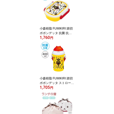
小森樹脂 FUMIKIRI 踏切
ポポンデッタ 抗菌 抗菌
1,760
ランチボックス350ml お
円
弁当箱 お弁当 おべんと
うばこ おべんとう 電子
レンジ対応 食洗機対応
キッズ ジュニア 子ども
保育園 幼稚園 学校 入園
入学 日本製
小森樹脂 FUMIKIRI 踏切
ポポンデッタ ストロー付
1,705
プラボトル400ml 水筒 ボ
円
トル プラボトル ストロ
ー付き プッシュ式 食洗
機対応 キッズ ジュニア
子ども 行楽 遠足 保育園
幼稚園 学校 入園 入学 日