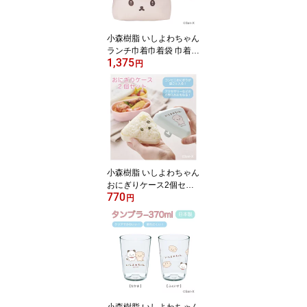
本製
小森樹脂 いしよわちゃん
ランチ巾着巾着袋 巾着
1,375
持ち運び お弁当箱 お弁
円
当 おべんとうばこ おべ
んとう ランチ サンエッ
クス san-x キャラクター
かわいい オシャレ レデ
ィース 女性 日本製
小森樹脂 いしよわちゃん
おにぎりケース2個セッ
770
トおにぎり おむすび ケ
円
ース 持ち運び ランチ 弁
当 2個 電子レンジ対応 食
洗機対応 抗菌 サンエッ
クス san-x かわいい 日本
製