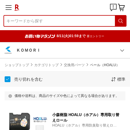
8/11(火)01:59まで
要エントリー
ＫＯＭＯＲＩ
ショップトップ
カテゴリトップ
交換用パーツ
ペール（HOALU）
売り切れを含む
標準
価格や送料は、商品のサイズや色によって異なる場合があります。
小森樹脂 HOALU（ホアル）専用取り替
えロール
HOALU（ホアル）専用防臭取り替えロール