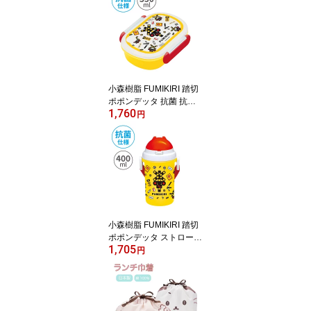
小森樹脂 FUMIKIRI 踏切
ポポンデッタ 抗菌 抗菌
1,760
ランチボックス350ml お
円
弁当箱 お弁当 おべんと
うばこ おべんとう 電子
レンジ対応 食洗機対応
キッズ ジュニア 子ども
保育園 幼稚園 学校 入園
入学 日本製
小森樹脂 FUMIKIRI 踏切
ポポンデッタ ストロー付
1,705
プラボトル400ml 水筒 ボ
円
トル プラボトル ストロ
ー付き プッシュ式 食洗
機対応 キッズ ジュニア
子ども 行楽 遠足 保育園