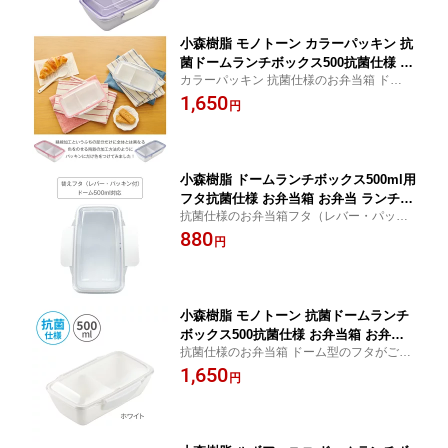
校 通学 仕事 通勤 かわいい オシャレ 日
本製
小森樹脂 モノトーン カラーパッキン 抗
菌ドームランチボックス500抗菌仕様 お
カラーパッキン 抗菌仕様のお弁当箱 ドーム
弁当箱 お弁当 ランチボックス 一段 1段
型のフタがごはんやおかずを潰さず盛り付
1,650
容量 本体500ml 電子レンジ対応 食洗機
円
けをキープ！
対応 レディース 女性 学生 学校 通学 仕
事 通勤 オシャレ 透明 シンプルデザイ
ン 抗菌ランチボックス 日本製
小森樹脂 ドームランチボックス500ml用
フタ抗菌仕様 お弁当箱 お弁当 ランチボ
抗菌仕様のお弁当箱フタ（レバー・パッキ
ックス 一段 1段 容量 本体500ml 食洗機
ン付）
880
対応 レディース 女性 学生 学校 通学 仕
円
事 通勤 オシャレ 透明 シンプルデザイ
ン 抗菌ランチボックス フタ 日本製
小森樹脂 モノトーン 抗菌ドームランチ
ボックス500抗菌仕様 お弁当箱 お弁当
抗菌仕様のお弁当箱 ドーム型のフタがごは
ランチボックス 一段 1段 容量 本体500
んやおかずを潰さず盛り付けをキープ！
1,650
ml 電子レンジ対応 食洗機対応 レディー
円
ス 女性 学生 学校 通学 仕事 通勤 オシャ
レ 透明 シンプルデザイン 抗菌ランチボ
ックス 日本製