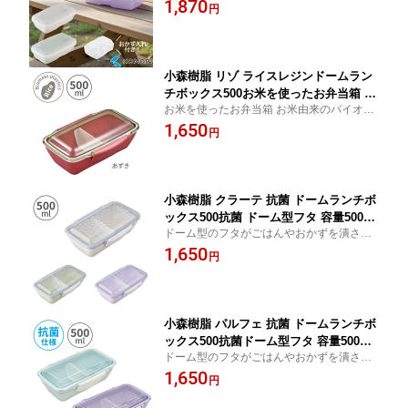
もこだわりました！
1,870
ンジ対応 食洗機対応 日本製 電子レンジ
円
対応 レディース お弁当 作り置き おか
ず入れ 弁当 学校 通学 通勤 オシャレ シ
ンプル
小森樹脂 リゾ ライスレジンドームラン
チボックス500お米を使ったお弁当箱 お
お米を使ったお弁当箱 お米由来のバイオマ
弁当箱 お弁当 ランチボックス 1段 容量
スプラスチックを使用したドームランチボ
1,650
500ml 電子レンジ対応 食洗機対応 レデ
円
ックス
ィース 女性 学生 通学 仕事 通勤 オシャ
レ 日本製 バイオマスプラスチック エコ
SDGs サステナブル
小森樹脂 クラーテ 抗菌 ドームランチボ
ックス500抗菌 ドーム型フタ 容量500ml
ドーム型のフタがごはんやおかずを潰さず
電子レンジ対応（フタ以外）食洗機対応
盛り付けをキープ！
1,650
ランチボックス お弁当箱 お弁当 1段 レ
円
ディース 女性 学生 部活 学校 通学 仕事
通勤 かわいい オシャレ 日本製
小森樹脂 パルフェ 抗菌 ドームランチボ
ックス500抗菌ドーム型フタ 容量500ml
ドーム型のフタがごはんやおかずを潰さず
電子レンジ対応（フタ以外）食洗機対応
盛り付けをキープ！
1,650
ランチボックス お弁当箱 お弁当 1段 レ
円
ディース メンズ 女性 男性 学生 部活 学