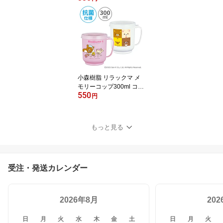
リー飲料 フタ 軽いチカ
ラで開けられる 簡単に開
けられる 便利グッズ サ
ポート ユニバーサル レ
ディース キッズ 女性 子
供 病院 入院 介護 日本製
小森樹脂 リラックマ メ
モリーコップ300ml コッ
550
プ プラコップ マグカッ
円
プ フタ付き 目盛り付き
抗菌仕様 衛生的 便利グ
ッズ ユニバーサル スト
もっと見る
ロー リラックマ コリラ
ックマ キイロイトリ Rila
kkuma かわいい レディ
ース キッズ 女性 子供 病
受注・発送カレンダー
院 入院 介護 日本製
2026年8月
20
日
月
火
水
木
金
土
日
月
火