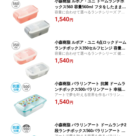
小森樹脂 ルボア・ユニ ドームランチボ
ックス560 容量560ml フタをしたまま電
容量に合わせて選べるランチシリーズ アク
子レンジ対応 食洗機対応 お弁当箱 お弁
ティブな私は中盛さん
1,540
当 ランチボックス 一段 1段 レディース
円
メンズ 女性 男性 学生 部活 学校 通学 仕
事 通勤 かわいい オシャレ シンプル パ
ステルカラー 日本製
小森樹脂 ルボア・ユニ 4点ロックドーム
ランチボックス350セルフヒンジ 容量35
容量に合わせて選べるランチシリーズ 健康
0ml 電子レンジ対応 食洗機対応 ランチ
志向の私は小盛さん
1,540
ボックス 一段 1段 お弁当箱 お弁当 レデ
円
ィース キッズ 女性 女の子 女子 学生 部
活 学校 通学 仕事 通勤 かわいい 小さい
弁当箱 日本製 ダイエット
小森樹脂 パラリンアート 抗菌 ドームラ
ンチボックス500パラリンアート 幸福
アートで夢を叶える世界を作るパラリンア
ドーム型フタ 容量500ml 電子レンジ対
ート「幸福」
1,540
応（フタ以外）食洗機対応 ランチボッ
円
クス お弁当箱 お弁当 1段 レディース 女
性 学生 部活 学校 通学 仕事 通勤 かわい
い オシャレ シンプル 日本製
小森樹脂 パラリンアート ドームランチ2
段ランチボックス560パラリンアート お