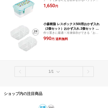
アートで夢を叶える世界を作るパラリンア
弁当箱 お弁当 ランチボックス 二段 2段
ート「幸福」
1,650
電子レンジ対応（フタ以外） 食洗機対
円
応 レディース 女性 学生 学校 通学 仕事
通勤 かわいい オシャレ シンプル 日本
製
小森樹脂 レスボックス500用おかず入れ
（2個セット）おかず入れ 2個セット レ
作り置きに最適！冷凍保存ができる「おか
スボックス専用 レディース用 電子レン
ず入れ！」
990
ジ対応 4マス仕切り 冷凍 冷蔵 保存 作り
送料無料
円
置き 時短 お弁当 詰めるだけ 簡単 便利
洗いやすい 汚れが付きにくい ダイエッ
ト ストレスフリー
1/1
ショップ内の注目商品