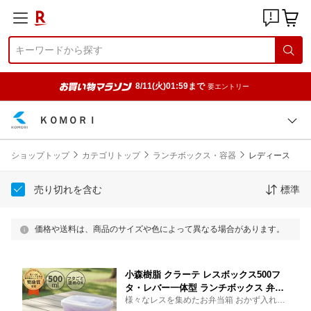
8/11(火)01:59まで
要エントリー
ＫＯＭＯＲＩ
ショップトップ
カテゴリトップ
ランチボックス・容器
レディース
売り切れを含む
標準
価格や送料は、商品のサイズや色によって異なる場合があります。
小森樹脂 クラーテ レスボックス500フ
タ・レバー一体型 ランチボックス 弁当
様々なレスを集めたお弁当箱 おかず入れに
箱 1段 おかず入れ付 フタをしたままレ