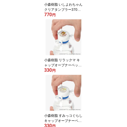
小森樹脂 いしよわちゃん
クリアタンブラー370ml
770
タンブラー コップ プラ
円
コップ 軽い 割れにくい
クリア 透明 プラスチッ
ク製 インテリア テーブ
ルウェア ペンスタンド
ペン立て 食洗機対応 サ
ンエックス san-x かわい
い 日本製
小森樹脂 リラックマ キ
ャップオープナーペット
330
ボトル パウチ容器 ゼリ
円
ー飲料 フタ 軽いチカラ
で開けられる 簡単に開け
られる 便利グッズ サポ
ート ユニバーサル リラ
ックマ コリラックマ キ
イロイトリ Rilakkuma レ
ディース キッズ 女性 子
供 病院 入院 介護 日本製
小森樹脂 すみっコぐらし
キャップオープナーペッ
330
トボトル パウチ容器 ゼ
円