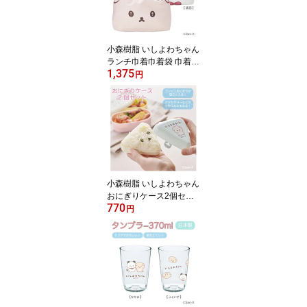
幼稚園 学校 入園 入学 日
本製
小森樹脂 いしよわちゃん
ランチ巾着巾着袋 巾着
1,375
持ち運び お弁当箱 お弁
円
当 おべんとうばこ おべ
んとう ランチ サンエッ
クス san-x キャラクター
かわいい オシャレ レデ
ィース 女性 日本製
小森樹脂 いしよわちゃん
おにぎりケース2個セッ
770
トおにぎり おむすび ケ
円
ース 持ち運び ランチ 弁
当 2個 電子レンジ対応 食
洗機対応 抗菌 サンエッ
クス san-x かわいい 日本
製