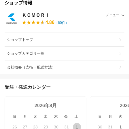
ショップ情報
ＫＯＭＯＲＩ
メニュー
4.86
（
60
件）
ショップトップ
ショップカテゴリ一覧
会社概要（支払・配送方法）
受注・発送カレンダー
2026年8月
20
日
月
火
水
木
金
土
日
月
火
26
27
28
29
30
31
1
30
31
1