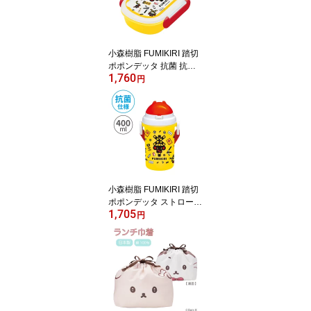
小森樹脂 FUMIKIRI 踏切
ポポンデッタ 抗菌 抗菌
1,760
ランチボックス350ml お
円
弁当箱 お弁当 おべんと
うばこ おべんとう 電子
レンジ対応 食洗機対応
キッズ ジュニア 子ども
保育園 幼稚園 学校 入園
入学 日本製
小森樹脂 FUMIKIRI 踏切
ポポンデッタ ストロー付
1,705
プラボトル400ml 水筒 ボ
円
トル プラボトル ストロ
ー付き プッシュ式 食洗
機対応 キッズ ジュニア
子ども 行楽 遠足 保育園
幼稚園 学校 入園 入学 日
本製