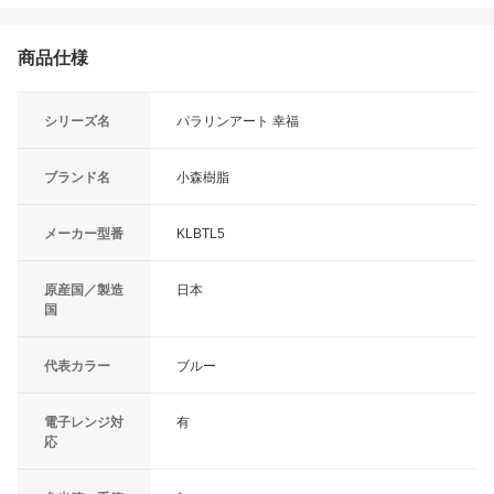
商品仕様
シリーズ名
パラリンアート 幸福
ブランド名
小森樹脂
メーカー型番
KLBTL5
原産国／製造
日本
国
代表カラー
ブルー
電子レンジ対
有
応