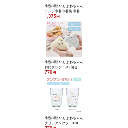
小森樹脂 いしよわちゃん
ランチ巾着巾着袋 巾着
1,375
持ち運び お弁当箱 お弁
円
当 おべんとうばこ おべ
んとう ランチ サンエッ
クス san-x キャラクター
かわいい オシャレ レデ
ィース 女性 日本製
小森樹脂 いしよわちゃん
おにぎりケース2個セッ
770
トおにぎり おむすび ケ
円
ース 持ち運び ランチ 弁
当 2個 電子レンジ対応 食
洗機対応 抗菌 サンエッ
クス san-x かわいい 日本
製
小森樹脂 いしよわちゃん
クリアタンブラー370ml