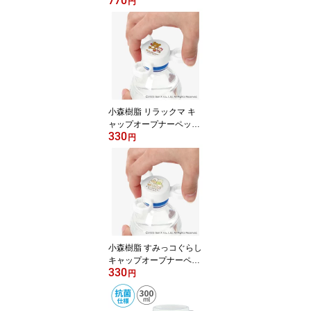
770
タンブラー コップ プラ
円
コップ 軽い 割れにくい
クリア 透明 プラスチッ
ク製 インテリア テーブ
ルウェア ペンスタンド
ペン立て 食洗機対応 サ
ンエックス san-x かわい
い 日本製
小森樹脂 リラックマ キ
ャップオープナーペット
330
ボトル パウチ容器 ゼリ
円
ー飲料 フタ 軽いチカラ
で開けられる 簡単に開け
られる 便利グッズ サポ
ート ユニバーサル リラ
ックマ コリラックマ キ
イロイトリ Rilakkuma レ
ディース キッズ 女性 子
供 病院 入院 介護 日本製
小森樹脂 すみっコぐらし
キャップオープナーペッ
330
トボトル パウチ容器 ゼ
円
リー飲料 フタ 軽いチカ
ラで開けられる 簡単に開
けられる 便利グッズ サ