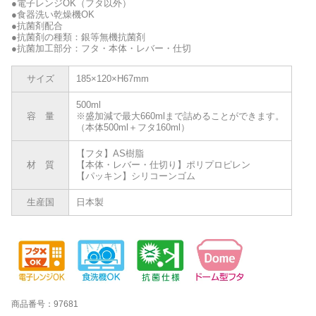
●電子レンジOK（フタ以外）
●食器洗い乾燥機OK
●抗菌剤配合
●抗菌剤の種類：銀等無機抗菌剤
●抗菌加工部分：フタ・本体・レバー・仕切
サイズ
185×120×H67mm
500ml
容 量
※盛加減で最大660mlまで詰めることができます。
（本体500ml＋フタ160ml）
【フタ】AS樹脂
材 質
【本体・レバー・仕切り】ポリプロピレン
【パッキン】シリコーンゴム
生産国
日本製
商品番号：97681