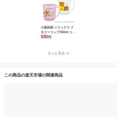
ポート ユニバーサル レ
ディース キッズ 女性 子
供 病院 入院 介護 日本製
小森樹脂 リラックマ メ
モリーコップ300ml コッ
550
プ プラコップ マグカッ
円
プ フタ付き 目盛り付き
抗菌仕様 衛生的 便利グ
ッズ ユニバーサル スト
もっと見る
ロー リラックマ コリラ
ックマ キイロイトリ Rila
kkuma かわいい レディ
ース キッズ 女性 子供 病
院 入院 介護 日本製
この商品の楽天市場の関連商品