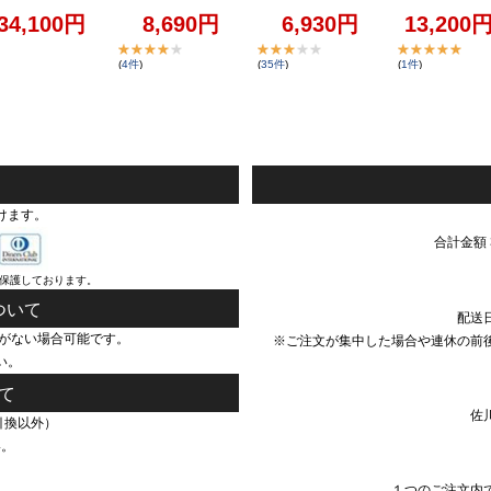
34,100
円
8,690
円
6,930
円
13,200
(
4
件
)
(
35
件
)
(
1
件
)
けます。
合計金額 
で保護しております。
ついて
配送
がない場合可能です。
※ご注文が集中した場合や連休の前
い。
て
佐
引換以外）
い。
１つのご注文内