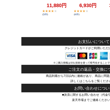
11,880
円
6,930
円
(
3
件
)
(
4
件
)
お支払いについて
クレジットカードがご利用いただ
※ご購入情報はSSL技術を使って暗号化すること
ご注文の返品・交換に
商品到着から7日以内に連絡があり、商品に問題
詳しくは
こちら
をご覧くださ
お問い合わせについ
■決済に関するお問い合わせ（代金
楽天市場までご連絡くださ