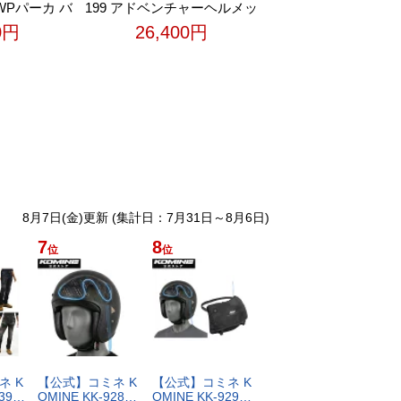
 WPパーカ バ
199 アドベンチャーヘルメッ
バイクウェア
ト ラーマ バイク バイク用 ヘ
0円
26,400円
 メッシュジ
ルメット SG規格 UVカット
テクター付き
バイザー 三角板ヘルメットバ
E規格
ッグ付属 フルフェイス アド
ベンチャー
8月7日(金)更新 (集計日：7月31日～8月6日)
7
8
位
位
​ ​K​
【​公​式​】​コ​ミ​ネ​ ​K​
【​公​式​】​コ​ミ​ネ​ ​K​
7​3​9​…
O​M​I​N​E​ ​K​K​-​9​2​8​…
O​M​I​N​E​ ​K​K​-​9​2​9​…