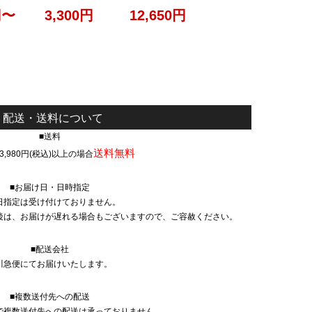
円
〜
3,300
円
12,650
円
配送・送料について
■送料
送料無料
3,980円(税込)以上の場合
■お届け日・日時指定
日指定は受け付けておりません。
後は、お届けが遅れる場合もございますので、ご容赦ください。
■配送会社
川急便にてお届けいたします。
■複数送付先への配送
で複数送付先への配送は承っておりません。