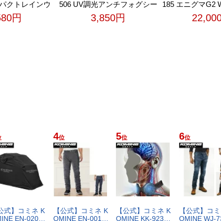
コンパクトレインウ
506 UV調光アンチフォグシー
185 エニグマG2
 バイクウェア バ
ト バイク バイク用 スモーク
イク バイク用 
580円
3,850円
22,00
ト パンツ セッ
フォトクロミック 曇り止め
バイクジャケット
湿防水 防水 耐水
アンチフォグ シールド
ャケット プロ
0mm 透湿度
春 夏 C
g/m2・24hr
4
5
6
位
位
位
位
​式​】​コ​ミ​ネ​ ​K​
【​公​式​】​コ​ミ​ネ​ ​K​
【​公​式​】​コ​ミ​ネ​ ​K​
【​公​式​】​コ​ミ​ネ
I​N​E​ ​E​N​-​0​2​0​…
O​M​I​N​E​ ​E​N​-​0​0​1​…
O​M​I​N​E​ ​K​K​-​9​2​3​…
O​M​I​N​E​ ​W​J​-​