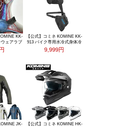
MINE KK-
【公式】コミネ KOMINE KK-
素子ウェアラブ
913 バイク専用水冷式身体冷
ラー バイク
却システム バイク バイク用
0円
9,999円
 暑さ対策 熱
涼しい 暑さ対策 熱中症対策
快適 ツーリン
冷却 快適 ツーリング
MINE JK-
【公式】コミネ KOMINE HK-