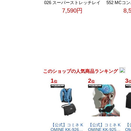
026 スーパーストレッチレイ
552 MC
ンウェア バイク バイクウェ
ェア バイク
7,590円
8,
ア バイクジャケット パンツ
イクジャケッ
セット カッパ 透湿防水 防水
ト カッパ 透
度2600
32000
このショップの人気商品ランキング
1
2
3
位
位
【​公​式​】​コ​ミ​ネ​ ​K​
【​公​式​】​コ​ミ​ネ​ ​K​
【​公
O​M​I​N​E​ ​K​K​-​9​2​6​…
O​M​I​N​E​ ​K​K​-​9​2​5​…
O​M​