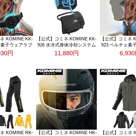
KOMINE KK-
【公式】コミネ KOMINE KK-
【公式】コミネ KO
チェ素子ウェアラブ
926 水冷式身体冷却システム
923 ペルチェ
ーラー G2 バイ
G2 バイク バイク用 涼しい
ル ブレインクー
930円
11,880円
6,93
 涼しい 暑さ対策
暑さ対策 熱中症対策 冷却 快
バイク用 涼しい
冷却 快適 ツーリ
適 ツーリング
中症対策 冷却 
ング
グ
KOMINE RK-
【公式】コミネ KOMINE HK-
【公式】コミネ KO