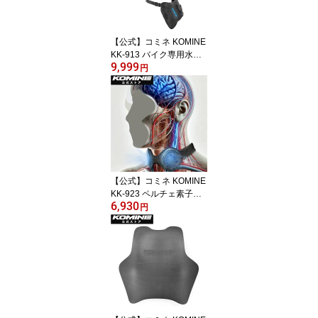
【公式】コミネ KOMINE
KK-913 バイク専用水冷
9,999
式身体冷却システム バイ
円
ク バイク用 涼しい 暑さ
対策 熱中症対策 冷却 快
適 ツーリング
【公式】コミネ KOMINE
KK-923 ペルチェ素子ウ
6,930
ェアラブル ブレインクー
円
ラー バイク バイク用 涼
しい 暑さ対策 熱中症対
策 冷却 快適 ツーリング