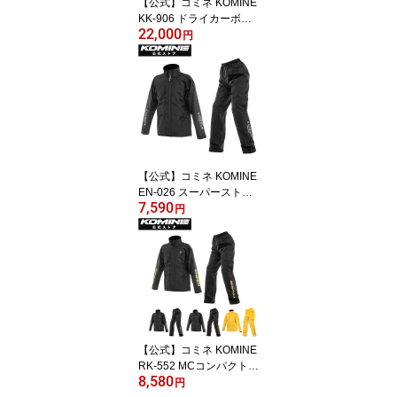
【公式】コミネ KOMINE
KK-906 ドライカーボン
22,000
チェストプレート バイク
円
バイク用 日本製カーボン
ロケット品質 五層積層構
造 日本品質
【公式】コミネ KOMINE
EN-026 スーパーストレ
7,590
ッチレインウェア バイク
円
バイクウェア バイクジャ
ケット パンツ セット カ
ッパ 透湿防水 防水
【公式】コミネ KOMINE
RK-552 MCコンパクトレ
8,580
インウェア バイク バイ
円