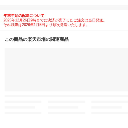
クウェア バイクジャケッ
ト パンツ セット カッパ
透湿防水 防水 耐水度260
年末年始の配送について
00mm 透湿度32000g/m
2025年12月26日9時までに決済が完了したご注文は当日発送。
2・24hr
それ以降は2026年1月5日より順次発送いたします。
この商品の楽天市場の関連商品