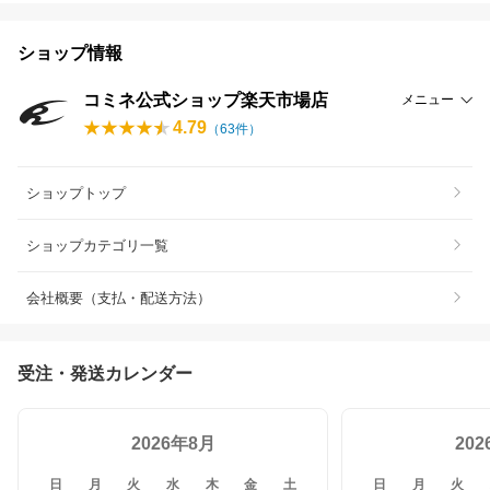
ショップ情報
コミネ公式ショップ楽天市場店
メニュー
4.79
（
63
件）
ショップトップ
ショップカテゴリ一覧
会社概要（支払・配送方法）
受注・発送カレンダー
2026年8月
20
日
月
火
水
木
金
土
日
月
火