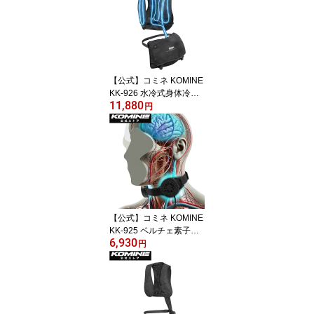
【公式】コミネ KOMINE
KK-926 水冷式身体冷却
11,880
システム G2 バイク バイ
円
ク用 涼しい 暑さ対策 熱
中症対策 冷却 快適 ツー
リング
【公式】コミネ KOMINE
KK-925 ペルチェ素子ウ
6,930
ェアラブル ブレインクー
円
ラー G2 バイク バイク用
涼しい 暑さ対策 熱中症
対策 冷却 快適 ツーリン
グ