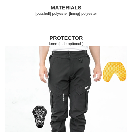
MATERIALS
[outshell] polyester [lining] polyester
PROTECTOR
knee (side:optional )