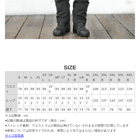
SIZE
2X
3X
XL
M
XL
2XL
3XL
4XL
5XL
6XL
S
M
L
XL
MT
LT
LB
L
L
T
B
B
B
B
B
B
B
ウエス
10
10
78
83
88
93
98
83
88
93
93
98
108
113
118
123
128
ト
3
3
10
10
11
11
12
12
10
11
11
11
12
12
ヒップ
132
137
142
147
152
2
7
2
7
2
7
7
2
7
7
2
7
股下
77
78
79
80
81
82
83
84
85
73
74
75
76
77
78
79
80
※上記数値：cm
●記載の数値は製品の外寸です（単位：cm）
●ストレッチ素材、ウエストゴムの製品は伸びていないそのままの状態で計測しています
●身長については目安サイズのため、体型により当てはまらない場合があります
サイズ目安表