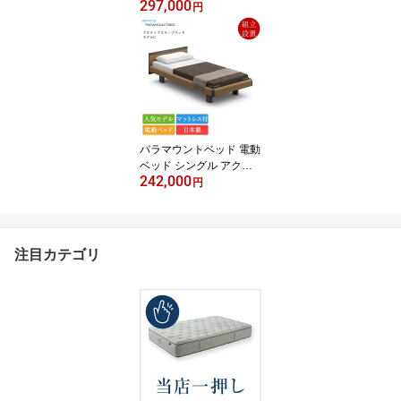
297,000
ルシーズン タイプ | 正規
円
品 羽毛ふとん グース ホ
ワイトグースダウン ホワ
イトグース 暖かい 二枚
合わせ 日本製 国産 JOO
RYU 掛け布団 かけ布団
掛布団 軽い ホワイトグ
ースダウン95
パラマウントベッド 電動
ベッド シングル アクテ
242,000
ィブスリープベッド モデ
円
ルC 1+1モーター スクエ
アボード ハリウッドスタ
イル Bタイプ手元スイッ
チ アクティブスリープマ
注目カテゴリ
ットレス モデルS 厚さ12
cm | 正規品 Active Sleep
Bed マットレス付き 介護
ベッド