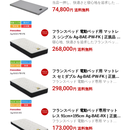
当店一押し、快適さと寝心地を追求した パ
ルムアドバンス | 正規品 電動ベッド用
ラマウントベッド 人気マットレス
74,800
マットレス 病院用ベッド マット マット
送料無料
円
レス のみ インタイム1000 介護ベッド
ベッド セミシングルマットレス
フランスベッド 電動ベッド用 マットレ
ス シングル Ag-BAE-PW-FK | 正規品 電
寝心地、快適さを追求したフランスベッド
動リクライニング 介護ベッド 除菌 キュ
電動ベッド専用マットレス
268,000
リエスエージー 高反発 低反発 日本製
送料無料
円
腹部圧迫軽減 ダブルデッキ
フランスベッド 電動ベッド用 マットレ
ス セミダブル Ag-BAE-PW-FK | 正規品
フランスベッド 電動ベッド専用 マットレス
電動リクライニング 電動 介護ベッド 除
| フランスベッド製 電動ベッド マットレス
298,000
菌 キュリエスエージー 高反発 低反発
送料無料
円
電動リクライニング ベッドマットレス 除菌
日本製 腹部圧迫軽減 ダブルデッキ
キュリエスエージー 低反発 高反発 プロウ
ォール
フランスベッド 電動ベッド専用マット
レス 91cm×195cm Ag-BAE-RX | 正規品
フランスベッド 電動ベッド専用 マットレス
電動リクライニング 電動 介護ベッド シ
| フランスベッド製 電動ベッド マットレス
173,000
ングルマットレス シングルベッド ベッ
送料無料
円