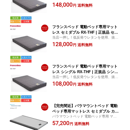
のフィット感、抜群の寝心地を誇る、フラ
148,000
ッドマットレス 低反発 低反発マットレ
送料無料
円
ンスベッド 電動ベッド専用 マットレス
ス 電動リクライニング 日本製 国産
フランスベッド 電動ベッド専用マット
レス セミダブル RX-THF | 正規品 セミ
当店一押し！低反発ウレタンを使用、抜群
ダブルベッド セミダブルマットレス ベ
のフィット感、抜群の寝心地を誇る、フラ
128,000
ッドマットレス 低反発 低反発マットレ
送料無料
円
ンスベッド 電動ベッド専用 マットレス
ス フランスベッド 電動リクライニング
日本製
フランスベッド 電動ベッド専用マット
レス シングル RX-THF | 正規品 シング
当店一押し！低反発ウレタンを使用、抜群
ルベッド シングルマットレス ベッドマ
のフィット感、抜群の寝心地を誇る、フラ
108,000
ットレス 低反発 低反発マットレス 電動
送料無料
円
ンスベッド 電動ベッド専用 マットレス
リクライニング 日本製 国産
【完売間近】パラマウントベッド 電動
ベッド専用マットレス セミダブル カル
パラマウントベッド 電動ベッド専用 マット
ムコア | 正規品 電動ベッド用マットレ
レス | パラマウントベッド製 電動ベッド マ
57,200
ス 病院用ベッド マット マットレス の
送料無料
円
ットレス 電動リクライニング 介護ベッド
み インタイム インタイム1000 intime10