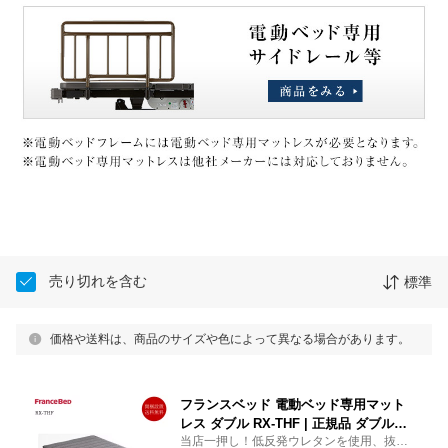
売り切れを含む
標準
価格や送料は、商品のサイズや色によって異なる場合があります。
フランスベッド 電動ベッド専用マット
レス ダブル RX-THF | 正規品 ダブルベ
当店一押し！低反発ウレタンを使用、抜群
ッド ダブルマットレス ダブルマット ベ