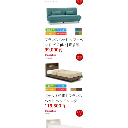
フランスベッド ソファベ
ッド ピズ pizz | 正規品 7
99,000
5周年記念モデル 収納付
円
き 3人掛け
【セット特価】フランス
ベッド ベッド シングル
119,800
PR70-06C 脚付き TW-01
円
0α | 正規品 ベッド マッ
トレス付き マットレスセ
ット フレームマットレス
セット ベッドセット シ