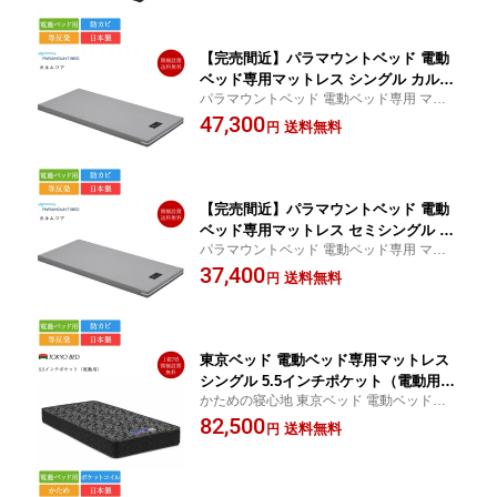
ベッド 病院用ベッド intime intime1000 イ
00 介護ベッド ベッド セミダブルマット
ンタイム1000
レス
【完売間近】パラマウントベッド 電動
ベッド専用マットレス シングル カルム
パラマウントベッド 電動ベッド専用 マット
コア | 正規品 電動ベッド用マットレス
レス
47,300
病院用ベッド マット マットレス のみ
送料無料
円
インタイム インタイム1000 intime1000
介護ベッド ベッド シングルマットレス
【完売間近】パラマウントベッド 電動
ベッド専用マットレス セミシングル カ
パラマウントベッド 電動ベッド専用 マット
ルムコア | 正規品 電動ベッド用マット
レス | パラマウントベッド製 電動ベッド マ
37,400
レス 病院用ベッド マット マットレス
送料無料
円
ットレス 電動リクライニング 介護ベッド
のみ インタイム インタイム1000 intime
ベッド 病院用ベッド intime intime1000 イ
1000 介護ベッド 日本製 ss 91×191 ベッ
ンタイム1000
ドマットレス
東京ベッド 電動ベッド専用マットレス
シングル 5.5インチポケット（電動用）
かための寝心地 東京ベッド 電動ベッド専用
| 正規品 シングルベッド シングルマッ
マットレス | 東京ベッド製 ポケットコイル
82,500
トレス ベッドマットレス 日本製 国産
送料無料
円
かため