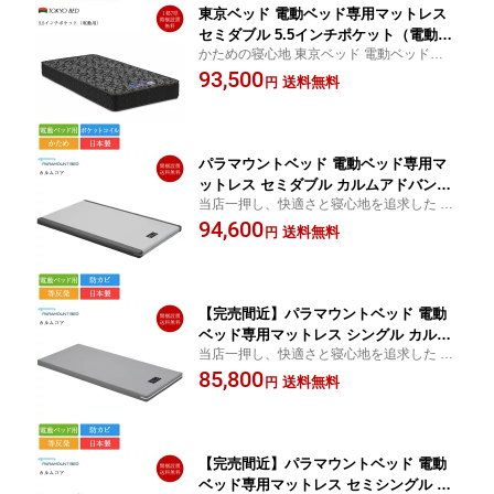
東京ベッド 電動ベッド専用マットレス
セミダブル 5.5インチポケット（電動
かための寝心地 東京ベッド 電動ベッド専用
用） | 正規品 セミダブルベッド セミダ
マットレス | 東京ベッド製 ポケットコイル
93,500
ブルマットレス ベッドマットレス 日本
送料無料
円
製 国産 かため
パラマウントベッド 電動ベッド専用マ
ットレス セミダブル カルムアドバンス
当店一押し、快適さと寝心地を追求した パ
| 正規品 電動ベッド用マットレス 病院
ラマウントベッド 人気マットレス
94,600
用ベッド マット マットレス のみ イン
送料無料
円
タイム1000 intime1000 介護ベッド ベ
ッド セミダブルマットレス 日本製
【完売間近】パラマウントベッド 電動
ベッド専用マットレス シングル カルム
当店一押し、快適さと寝心地を追求した パ
アドバンス | 正規品 電動ベッド用マッ
ラマウントベッド 人気マットレス
85,800
トレス 病院用ベッド マットレス のみ
送料無料
円
インタイム1000 intime1000 介護ベッド
ベッド シングルマットレス 日本製
【完売間近】パラマウントベッド 電動
ベッド専用マットレス セミシングル カ