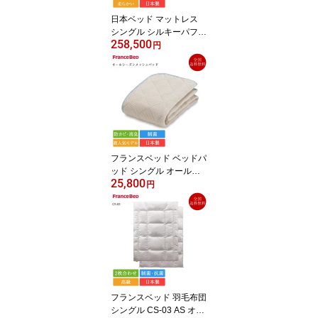
日本ベッド マットレス
シングル シルキーパフ |
258,500
正規品 シルキーポケット
円
シルキーパフ シングルベ
ッド シングルマットレス
ベッドマットレス 日本製
国産 ポケットコイル 柔
らかい やわらかい
フランスベッド ベッドパ
ッド シングル オールシ
25,800
ーズンメッシュパッド |
円
正規品 オールシーズンメ
ッシュベッドパッド リバ
ーシブル 日本製 国産 防
カビ 消臭 制菌 モイスケ
ア シングルサイズ
フランスベッド 羽毛布団
シングル CS-03 AS オー