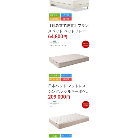
ングルベッド 日本製 国
産 すのこ 70周年 宮 棚
コンセント 照明
【組み立て設置】フラン
スベッド ベッドフレーム
64,800
シングル PSC-194 脚付
円
き | 正規品 ベッド シング
ルベッド シングルベッド
フレーム シングルフレー
ム フレーム フレームの
み 日本製 白 ホワイト か
わいい おしゃれ 女性 す
のこ 宮付き 棚付き コン
セント 照明 棚 宮棚
日本ベッド マットレス
シングル シルキーポケッ
209,000
トレギュラー ウール入り
円
| 正規品 高級マットレス
シルキーポケット シング
ルベッド シングルマット
レス ベッドマットレス
日本製 国産 ポケットコ
イル