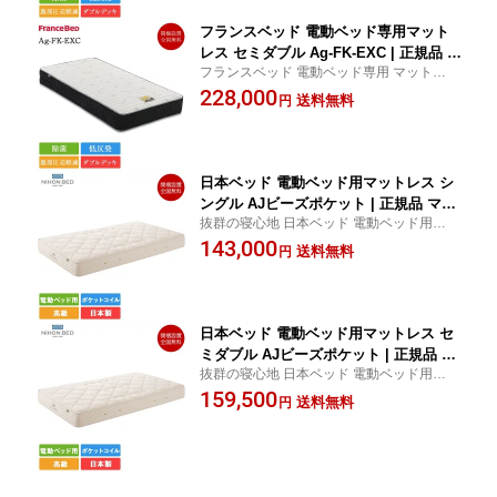
フランスベッド 電動ベッド専用マット
レス セミダブル Ag-FK-EXC | 正規品 電
フランスベッド 電動ベッド専用 マットレス
動リクライニング 介護ベッド 除菌 キュ
| フランスベッド製 電動ベッド マットレス
228,000
リエスエージー 低反発 日本製 腹部圧迫
送料無料
円
電動リクライニング ベッドマットレス 除菌
軽減 ダブルデッキ
キュリエスエージー 低反発 高反発 プロウ
ォール
日本ベッド 電動ベッド用マットレス シ
ングル AJビーズポケット | 正規品 マッ
抜群の寝心地 日本ベッド 電動ベッド用マッ
トレス ビーズポケット ポケットコイル
トレス
143,000
電動ベッド 電動リクライニングベッド
送料無料
円
シングルマットレス シングルサイズ 日
本製 AJウィルシャー
日本ベッド 電動ベッド用マットレス セ
ミダブル AJビーズポケット | 正規品 マ
抜群の寝心地 日本ベッド 電動ベッド用マッ
ットレス ビーズポケット ポケットコイ
トレス
159,500
ル 電動ベッド 電動リクライニングベッ
送料無料
円
ド セミダブルマットレス セミダブルサ
イズ 日本製 AJウィルシャー