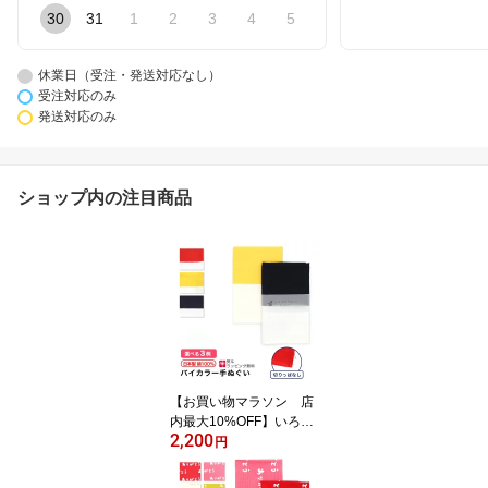
30
31
1
2
3
4
5
休業日（受注・発送対応なし）
受注対応のみ
発送対応のみ
ショップ内の注目商品
【お買い物マラソン 店
内最大10%OFF】いろは
2,200
バイカラー手ぬぐい ツー
円
トン 日本製 切りっぱな
し 粗品 熨斗 ノベルティ