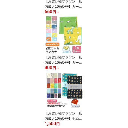
【お買い物マラソン 店
内最大10%OFF】ガーゼ
660
手ぬぐい 猫 恐竜 ユニコ
円
～
ーン 動物 日本製 ハンカ
チ タオル フェイスタオ
ル やわらか 熨斗 粗品 お
年賀 内祝 ふきん 二重袷
単品 3枚セット MAMEO-
T
【お買い物マラソン 店
内最大10%OFF】ガーゼ
400
ハンカチ 猫 恐竜 ユニコ
円
～
ーン 日本製 ハンカチ タ
オル やわらか 熨斗 粗品
お年賀 内祝 ふきん 単品
3枚セット MAMEO-HK
【お買い物マラソン 店
内最大10%OFF】手ぬぐ
1,500
い 金の豆絞り 日本製 手
円