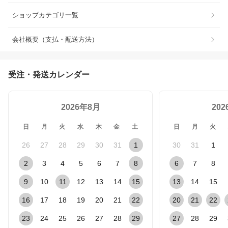
ショップカテゴリ一覧
会社概要（支払・配送方法）
受注・発送カレンダー
2026年8月
20
日
月
火
水
木
金
土
日
月
火
26
27
28
29
30
31
1
30
31
1
2
3
4
5
6
7
8
6
7
8
9
10
11
12
13
14
15
13
14
15
16
17
18
19
20
21
22
20
21
22
23
24
25
26
27
28
29
27
28
29