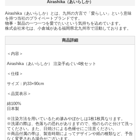
Airashika（あいらしか）
Airashika（あいらしか）とは、九州の方言で「愛らしい」という意味
を持つ当社のプライベートブランドです。
物事・製品の一つ一つを愛でたいという気持ちを込めています。
株式会社米七は、小倉城がある福岡県北九州市で活動しております。
商品詳細
＜内容＞
Airashika（あいらしか） 注染手ぬぐい4枚セット
＜仕様＞
サイズ：約33×90cm
＜品質表示＞
綿100%
日本製
※注染方法を用いているため滲みやぼかしは1枚1枚異なります。
※洗濯の際は、色落ちの恐れがありますので、他のものと分けて洗っ
てください。また、日焼けによる色褪せにご注意ください。
※商品付属の帯は、製造時期によってデザインや紙の種類など、予告
なく変更される場合がございます。