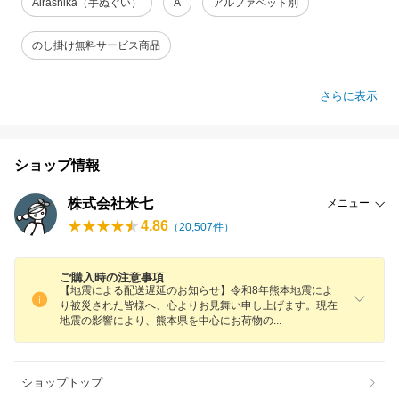
Airashika（手ぬぐい）
A
アルファベット別
のし掛け無料サービス商品
さらに表示
ショップ情報
株式会社米七
メニュー
4.86
（
20,507
件）
ご購入時の注意事項
【地震による配送遅延のお知らせ】令和8年熊本地震によ
り被災された皆様へ、心よりお見舞い申し上げます。現在
地震の影響により、熊本県を中心にお荷物
の
ショップトップ