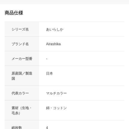
商品仕様
シリーズ名
あいらしか
ブランド名
Airashika
メーカー型番
-
原産国／製造
日本
国
代表カラー
マルチカラー
素材（生地・
綿・コットン
毛糸）
総枚数
4