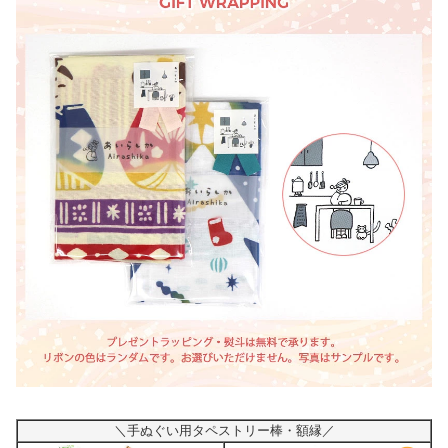
＼手ぬぐい用タペストリー棒・額縁／