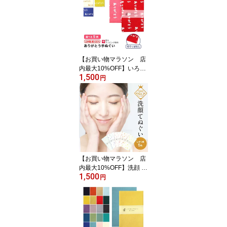
おしゃれ かわいい ギフ
ト プレゼント IROHA-2C
OLOR
【お買い物マラソン 店
内最大10%OFF】いろは
1,500
ありがとう手ぬぐい 日本
円
製 切りっぱなし 粗品 熨
斗 ノベルティ おしゃれ
かわいい ギフト プレゼ
ントIROHA-ARIGATOU
【お買い物マラソン 店
内最大10%OFF】洗顔 て
1,500
ぬぐい 敏感肌 肌荒れ 対
円
策 肌 無蛍光 プレゼント
KST-OD