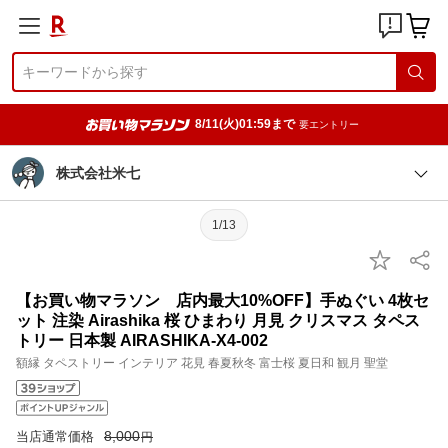
8/11(火)01:59まで
要エントリー
株式会社米七
1/13
【お買い物マラソン 店内最大10%OFF】手ぬぐい 4枚セ
ット 注染 Airashika 桜 ひまわり 月見 クリスマス タペス
トリー 日本製 AIRASHIKA-X4-002
額縁 タペストリー インテリア 花見 春夏秋冬 富士桜 夏日和 観月 聖堂
8,000
当店通常価格
円