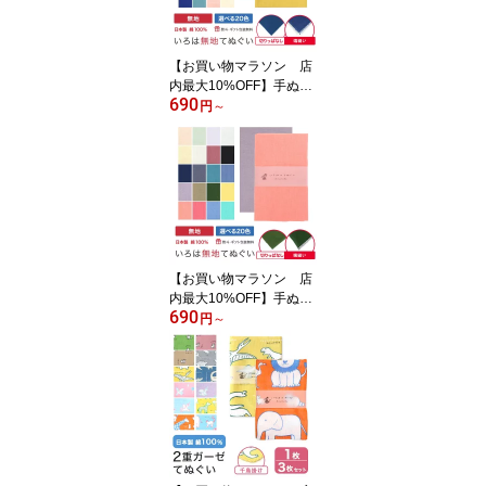
【お買い物マラソン 店
内最大10%OFF】手ぬぐ
690
い 無地 20色 日本製 切り
円
～
っぱなし 端縫い MTE
【お買い物マラソン 店
内最大10%OFF】手ぬぐ
690
い 無地 20色 日本製 ハン
円
～
カチ タオル 切りっぱな
し 端縫い MTE-B