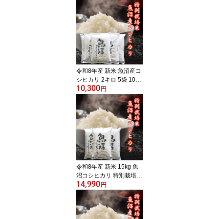
新潟県産 コシヒカリ 新
潟産コシヒカリ 送料無料
新潟 新潟こしひかり 魚
沼産 10キロ 魚沼コシヒ
カリ お米 白米 新潟米 の
し対応 内祝い お祝い 出
産 挨拶 贈答 お米 ギフト
米
令和8年産 新米 魚沼産コ
シヒカリ 2キロ 5袋 10kg
10,300
新潟県産 新潟産 新潟 魚
円
沼 魚沼こしひかり こし
ひかり 魚沼 白米 10キロ
お米 新潟米 美味しい 米
こめ コメ のし対応 内祝
い お祝い お返し 引越し
挨拶 ギフト 贈答用 贈答
米 仕送り
令和8年産 新米 15kg 魚
沼コシヒカリ 特別栽培米
14,990
コシヒカリ 新潟産コシヒ
円
カリ 魚沼産 コシヒカリ
新潟県産 コシヒカリ 魚
沼産こしひかり コシヒカ