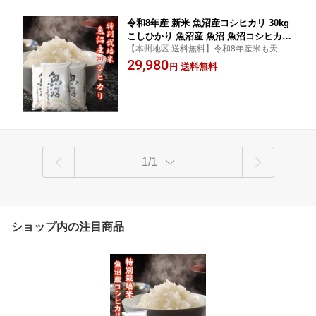
令和8年産 新米 魚沼産コシヒカリ 30kg
こしひかり 魚沼産 魚沼 魚沼コシヒカリ
【本州地区 送料無料】令和8年産米も天然
新潟県産コシヒカリ 新潟こしひかり 米
水で育てられた栽培地限定の5割減々特別栽
29,980
コメ お米 10キロ 3袋 30キロ 白米 新潟
送料無料
円
培米です。毎日食べるお米だからこそ、そ
産 新潟 特別栽培米 おこめ 美味しい 贈
の『コダワリ』を提供いたします。
答 贈答用 内祝い お祝い 仕送り ギフト
1/1
ショップ内の注目商品