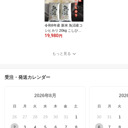
リ 新潟こしひかり 15キ
ロ のし対応 内祝い お祝
い 引越し 出産 挨拶 贈答
用 ギフト米 おいしい お
米
令和8年産 新米 魚沼産コ
シヒカリ 20kg こしひか
19,980
り 魚沼 魚沼コシヒカリ
円
新潟県産コシヒカリ 新潟
こしひかり 新潟 新潟県
産 お米 米 10キロ 2袋 20
もっと見る
キロ 特別栽培米 白米 魚
沼産 新潟米 お米 おいし
い 内祝い 結婚内祝い お
祝い 贈答用 ギフト
受注・発送カレンダー
2026年8月
20
日
月
火
水
木
金
土
日
月
火
26
27
28
29
30
31
1
30
31
1
2
3
4
5
6
7
8
6
7
8