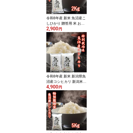
令和8年産 新米 魚沼産こ
しひかり 贈答用 米 お米
2,900
2kg 魚沼産 コシヒカリ
円
新潟産 新潟こしひかり
魚沼 こしひかり 魚沼産
コシヒカリ 新潟県産 新
潟産 美味しい 白米 こめ
コメ のし対応 内祝い お
祝い 出産祝い お返し 挨
拶 ギフト 贈り物 魚沼産
お米
令和8年産 新米 新潟県魚
沼産コシヒカリ 新潟米
4,900
コシヒカリ 新潟コシヒカ
円
リ 魚沼産コシヒカリ 4kg
魚沼産こしひかり 米 精
米 こしひかり 新潟県産
新潟産 新潟 魚沼 特別栽
培米 お米 2キロ×2袋 米
白米 コメ おこめ 引っ越
し 挨拶 内祝い お祝い ギ
フト 贈答用