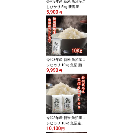
令和8年産 新米 魚沼産こ
しひかり 5kg 新潟産 贈
5,900
答用 米 コシヒカリ 魚沼
円
コシヒカリ 新潟県産 こ
しひかり お米 5キロ 新潟
こしひかり 魚沼産 新潟
米 白米 特別栽培米 のし
対応 内祝い お祝い 出産
挨拶 粗品 仕送り 贈答 ギ
フト
令和8年産 新米 魚沼産コ
シヒカリ 10kg 魚沼 贈答
9,990
用 米 こしひかり 新潟産
円
コシヒカリ 10kg コシヒ
カリ 新潟県産 魚沼産こ
しひかり お米新潟産 魚
沼産 特別栽培米 送料無
料 10キロ のし対応 お祝
い ギフト 贈答 美味しい
令和8年産 新米 魚沼産コ
シヒカリ 10kg 魚沼産こ
10,100
しひかり 新米 贈答用 米
円