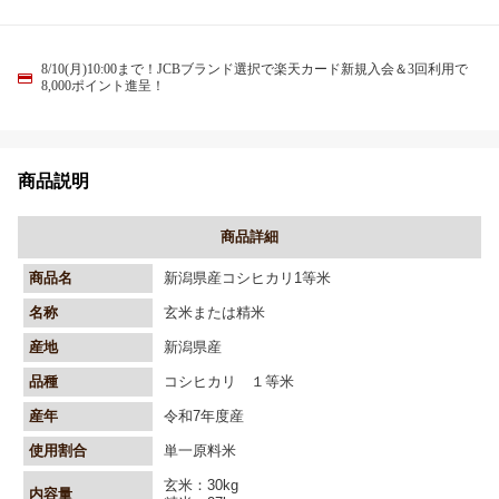
8/10(月)10:00まで！JCBブランド選択で楽天カード新規入会＆3回利用で
8,000ポイント進呈！
商品説明
商品詳細
商品名
新潟県産コシヒカリ1等米
名称
玄米または精米
産地
新潟県産
品種
コシヒカリ １等米
産年
令和7年度産
使用割合
単一原料米
玄米：30kg
内容量