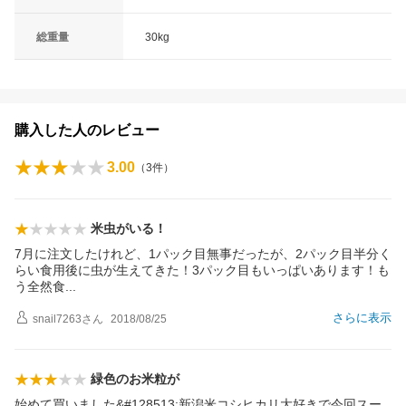
総重量
30kg
購入した人のレビュー
3.00
（
3
件）
米虫がいる！
7月に注文したけれど、1パック目無事だったが、2パック目半分く
らい食用後に虫が生えてきた！3パック目もいっぱいあります！も
う全然
食
さらに表示
snail7263
さん
2018/08/25
緑色のお米粒が
始めて買いました&#128513;新潟米コシヒカリ大好きで今回スー