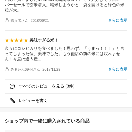
パーセールで玄米購入。精米しようかと、袋を開けると緑色の米
粒が
大
さらに表示
購入者
さん
2018/06/21
美味すぎる米！
久々にコシヒカリを食べました！思わず、「うまっ！！！」と言
ってしまった位、美味でした。もう他店の前の米には戻れませ
ん！今度は違う
産
さらに表示
みるたん6944
さん
2017/11/28
すべてのレビューを見る (
件)
3
レビューを書く
ショップ内で一緒に購入されている商品