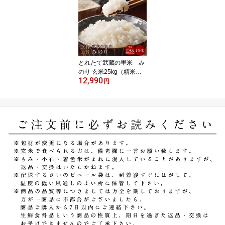
国 九州 四国 沖縄
離島を除く）
とれたて武蔵の里米 み
のり 玄米25kg（精米無
12,990
料）（農家直米）（送料
円
無料 北海道 中国 九
州 四国 沖縄 離島を
除く）