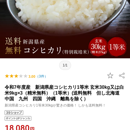
1/1
（
3
件）
3.00
令和7年度産 新潟県産コシヒカリ1等米 玄米30kg又は白
米9kg×3（精米無料）（1等米）(送料無料 但し北海道
中国 九州 四国 沖縄 離島を除く）
新潟県産コシヒカリ1等米30kgが驚きの価格！ しかも送料無料！
18,080
円