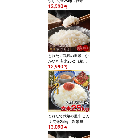
ずな 玄米25kg（精米無
12,990
料）（農家直米）（送料
円
無料 但し北海道 中
国 九州 四国 沖縄
離島を除く）
とれたて武蔵の里米 か
がやき 玄米25kg（精米
12,990
無料）（農家直米）（送
円
料無料 但し北海道 中
国 九州 四国 沖縄
離島を除く）
とれたて武蔵の里米 ヒカ
リ 玄米25kg（精米無
13,090
料）（農家直米）（送料
円
無料 但し北海道 中