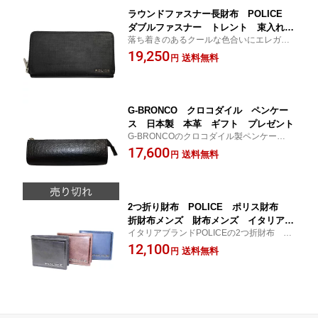
PA70604
ラウンドファスナー長財布 POLICE
ダブルファスナー トレント 束入れ
落ち着きのあるクールな色合いにエレガン
牛革型押し クール エレガント 傷が
トな印象を与えるディテールが、妖艶な大
19,250
つきにくい 長持ち 小銭入れ付 領収
送料無料
円
人を感じさせます。多様化するウォレット
証入れ ギフト プレゼント ご褒美
に必要な収納を持っている、使いやすい長
クリスマスプレゼント 春財布 バレン
財布です。
タイン 誕生日 父の日 送料無料 P
A70605
G-BRONCO クロコダイル ペンケー
ス 日本製 本革 ギフト プレゼント
G-BRONCOのクロコダイル製ペンケース。
職人が1個1個作っている一品。安心の日本
17,600
送料無料
円
製。クロコダイル革は本革で、腑の出方は
それぞれ違い、他にはない一品物。プレゼ
ントに最適な逸品。
2つ折り財布 POLICE ポリス財布
折財布メンズ 財布メンズ イタリアブ
イタリアブランドPOLICEの2つ折財布 カ
ランド 財布牛革 カード入れ付財布
ード入れ多数 小銭入れ付
12,100
小銭入れ付財布 高級財布 男の財布
送料無料
円
ギフト好適品 プレゼント 父の日 誕
生日 クリスマス ヴァレンタイン 入
学祝 卒業祝 就職祝 送料無料