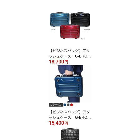
【ビジネスバッグ】アタ
ッシュケース G-BRON
18,700
CO ブロンコ B4 シ
円
ョルダー付 スーツケー
ス ポリカーボネード ア
ルミフレーム 大容量
2WAY 出張 ビジネス
バッグ PCケース 軽
量 プレゼント バレン
タインギフト メンズ
レディース 工具箱 5
【ビジネスバッグ】アタ
24017
ッシュケース G-BRON
15,400
CO 軽量 PCケース 2
円
WAY ビジネス ショル
ダー付 ポリカーボネー