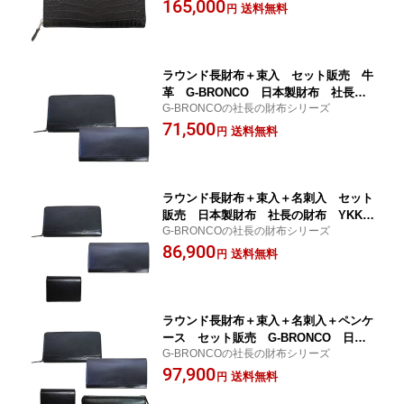
人による手作りで、最高級の本革を使用し
165,000
ト ワニ革財布 BAMBI プレジデン
送料無料
円
た至極の逸品。日本製。
ト 誕生日 自分へのご褒美 GCKW00
3
ラウンド長財布＋束入 セット販売 牛
革 G-BRONCO 日本製財布 社長の
G-BRONCOの社長の財布シリーズ
財布 出張用財布セット YKKファスナ
71,500
ー使用 植物タンニン鞣し革 プレゼン
送料無料
円
ト クリスマスギフト 誕生日プレゼン
ト 社長就任祝 昇進祝 栄転祝 就職
祝
ラウンド長財布＋束入＋名刺入 セット
販売 日本製財布 社長の財布 YKKフ
G-BRONCOの社長の財布シリーズ
ァスナー使用 植物タンニン鞣し革 プ
86,900
レゼント クリスマスギフト 誕生日ギ
送料無料
円
フト 社長就任祝 昇進祝 栄転祝 父
の日ギフト 就職祝 卒業祝 ギフト好
適品
ラウンド長財布＋束入＋名刺入＋ペンケ
ース セット販売 G-BRONCO 日本
G-BRONCOの社長の財布シリーズ
製財布 社長の財布 YKKファスナー使
97,900
用 植物タンニン鞣し革 社長就任祝
送料無料
円
昇進祝 栄転祝 誕生日 父の日 就職