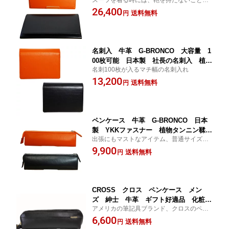
スーツを着る時には、鞄を持たないことも
ド入6枚 札入1 植物タンニン鞣し革
多く、そんな時は薄マチの束入れも必要に
26,400
ギフト プレゼント 自分へのご褒美
送料無料
円
なる。そこで、必要なお札と、最低限必要
就職祝 卒業祝 入学祝 昇進祝 栄転
なカード6枚が入る、スマート薄マチ束入れ
祝 誕生日プレゼント 父の日プレゼン
ト 821029
名刺入 牛革 G-BRONCO 大容量 1
00枚可能 日本製 社長の名刺入 植物
名刺100枚が入るマチ幅の名刺入れ
タンニン鞣し革 就職祝 社長就任祝
13,200
昇進祝 栄転祝 ギフト プレゼント
送料無料
円
父の日 誕生日プレゼント 821030
ペンケース 牛革 G-BRONCO 日本
製 YKKファスナー 植物タンニン鞣し
出張にもマストなアイテム、普通サイズの
革 ギフト プレゼント 就職祝 入学
ボールペン約10本入るペンケース
9,900
祝 卒業祝 821031
送料無料
円
CROSS クロス ペンケース メン
ズ 紳士 牛革 ギフト好適品 化粧箱
アメリカの筆記具ブランド、クロスのペン
付 あす楽 送料無料
ケース。ソフトな牛革製。
6,600
送料無料
円