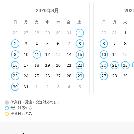
日 ギフト ショルダー
2026年8月
付 工具箱 524020
20
日
月
火
水
木
金
土
日
月
火
26
27
28
29
30
31
1
30
31
1
2
3
4
5
6
7
8
6
7
8
9
10
11
12
13
14
15
13
14
15
16
17
18
19
20
21
22
20
21
22
23
24
25
26
27
28
29
27
28
29
30
31
1
2
3
4
5
休業日（受注・発送対応なし）
受注対応のみ
発送対応のみ