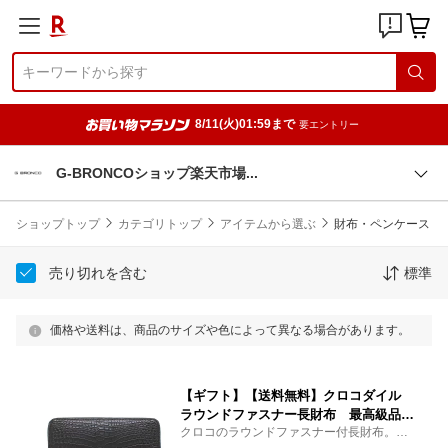
8/11(火)01:59まで
要エントリー
G-BRONCOショップ楽天市
場
ショップトップ
カテゴリトップ
アイテムから選ぶ
財布・ペンケース
売り切れを含む
標準
価格や送料は、商品のサイズや色によって異なる場合があります。
【ギフト】【送料無料】クロコダイル
ラウンドファスナー長財布 最高級品
クロコのラウンドファスナー付長財布。職
日本製 紳士財布 メンズ財布 ギフ