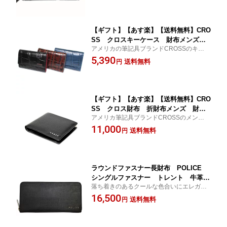
【ギフト】【あす楽】【送料無料】CRO
SS クロスキーケース 財布メンズ
アメリカの筆記具ブランドCROSSのキーケ
財布小物 牛革 クロコダイル型押 高
ース。クロコ型押牛革製で高級感があり、
5,390
級感 男の財布 アメリカブランド 筆
送料無料
円
ギフトにピッタリ！
記具 クロスボールペン ギフト好適
品 751964
【ギフト】【あす楽】【送料無料】CRO
SS クロス財布 折財布メンズ 財布
アメリカ筆記具ブランドCROSSのメンズ折
メンズ 小銭入れあり 牛革 高級 ア
財布 小銭入れあり。牛革製で高級感があ
11,000
メリカブランド クロスボールペン カ
送料無料
円
り、ギフトにピッタリ！
ード入れあり ギフト好適品 751964
ラウンドファスナー長財布 POLICE
シングルファスナー トレント 牛革
落ち着きのあるクールな色合いにエレガン
型 クール エレガント 束入れ 小銭
トな印象を与えるディテールが、妖艶な大
16,500
入れ付 傷がつきにくい 長持ち ギフ
送料無料
円
人を感じさせます。多様化するウォレット
ト プレゼント ご褒美 領収証入れ
に必要な収納を持っている、使いやすい長
カード入れ クリスマス 春財布 バレ
財布です。
ンタイン 誕生日 父の日 送料無料