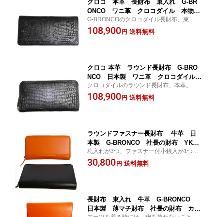
クロコ 本革 長財布 束入れ G-BR
ONCO ワニ革 クロコダイル 本物志
G-BRONCOのクロコダイル長財布、束入
向 最高級 日本製 Made in Japan
れ。日本の職人が一つ一つ手作りした逸
108,900
ギフト プレゼント 誕生日プレゼン
送料無料
円
品。日本製。一枚革を贅沢に使った一品。
ト 父の日 長寿祝い 進物 記念品
821021
クロコ 本革 ラウンド長財布 G-BRO
NCO 日本製 ワニ革 クロコダイル
クロコダイルのラウンド長財布、本革。G-
高級革 ギフト プレゼント 誕生日
BRONCO初の財布はワニ革財布。1枚革か
108,900
父の日 本物志向 進物 記念品 Mad
送料無料
円
ら1個しかとらない贅沢な作り。職人が一つ
e in Japan 821022
一つ手作りした、最高級品。日本製。
ラウンドファスナー長財布 牛革 日
本製 G-BRONCO 社長の財布 YKK
札入れが3つ、ファスナー付小銭入が1つ、
ファスナー カード入18枚 札入 コイ
そしてカード入れは18枚がはいる、まさに
30,800
ン入 植物タンニン鞣し革 出張用財
送料無料
円
ジェットセッター向けのマルチな財布。
布 社長就任祝 就職祝 栄転祝 昇進
祝 プレゼント ギフト 誕生祝 8210
28
長財布 束入れ 牛革 G-BRONCO
日本製 薄マチ財布 社長の財布 カー