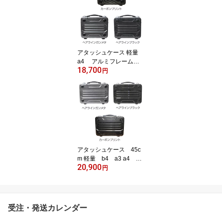
ド アルミ 大容量 バッ
グ 出張 無料ラッピン
グ ギフト バレンタイ
ンギフト 誕生日プレゼ
ント 送料無料 メンズ
レディース 工具箱 52
アタッシュケース 軽量
4016
a4 アルミフレーム
18,700
送料無料 G-BRONCO
円
ブロンコ 2way ビジネ
スバッグ ポリカーボネ
ード 大容量 ハードケ
ース 出張 無料ラッピ
ング PCケース PC収
納 PC12inc メンズ
ブリーフケース 父の
日 ギフト 工具箱 524
アタッシュケース 45c
019
m 軽量 b4 a3 a4 ア
20,900
ルミ ビジネスバッグ
円
G-BRONCO 2way ブ
ロンコ ポリカーボネー
ド 大容量 メンズ オ
シャレ 出張 無料ラッ
受注・発送カレンダー
ピング 送料無料 PC
ケース PC16inc 父の