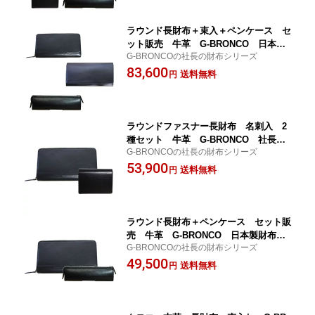
祝 卒業祝 入学祝 還暦祝 クリスマ
スプレゼント ギフト好適品
ラウンド長財布＋束入＋ペンケース セ
ット販売 牛革 G-BRONCO 日本製
G-BRONCOの社長の財布シリーズ
財布 社長の財布 YKKファスナー使
83,600
用 植物タンニン鞣し革 ギフト好適
送料無料
円
品 プレゼント 社長就任祝 昇進祝
栄転祝 父の日 誕生日 就職祝い 入
学祝 卒業祝
ラウンドファスナー長財布 名刺入 2
種セット 牛革 G-BRONCO 社長の
G-BRONCOの社長の財布シリーズ
財布 日本製財布 YKKファスナー使
53,900
用 植物タンニン鞣し革 プレゼント
送料無料
円
クリスマスギフト 誕生日プレゼント
就職祝 栄転祝 社長就任祝 父の日
誕生日プレゼント 社長就任祝 昇進祝
ラウンド長財布＋ペンケース セット販
売 牛革 G-BRONCO 日本製財布
G-BRONCOの社長の財布シリーズ
社長の財布 YKKファスナー使用 植物
49,500
タンニン鞣し革 プレゼント クリスマ
送料無料
円
スギフト 誕生日プレゼント 就職祝
栄転祝 父の日 入学祝 昇進祝 社長
就任祝 ギフト好適品