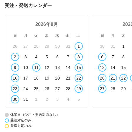
受注・発送カレンダー
2026年8月
20
日
月
火
水
木
金
土
日
月
火
26
27
28
29
30
31
1
30
31
1
2
3
4
5
6
7
8
6
7
8
9
10
11
12
13
14
15
13
14
15
16
17
18
19
20
21
22
20
21
22
23
24
25
26
27
28
29
27
28
29
30
31
1
2
3
4
5
休業日（受注・発送対応なし）
受注対応のみ
発送対応のみ