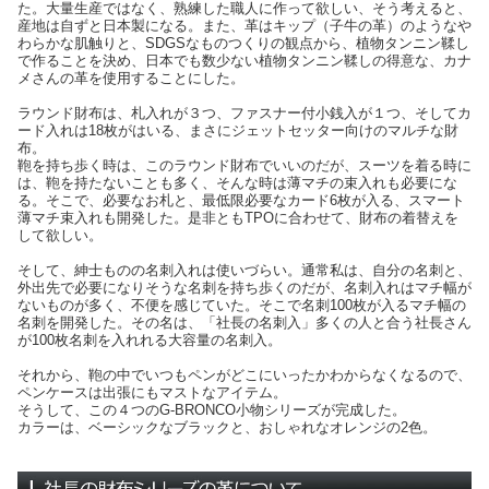
た。大量生産ではなく、熟練した職人に作って欲しい、そう考えると、
産地は自ずと日本製になる。また、革はキップ（子牛の革）のようなや
わらかな肌触りと、SDGSなものつくりの観点から、植物タンニン鞣し
で作ることを決め、日本でも数少ない植物タンニン鞣しの得意な、カナ
メさんの革を使用することにした。
ラウンド財布は、札入れが３つ、ファスナー付小銭入が１つ、そしてカ
ード入れは18枚がはいる、まさにジェットセッター向けのマルチな財
布。
鞄を持ち歩く時は、このラウンド財布でいいのだが、スーツを着る時に
は、鞄を持たないことも多く、そんな時は薄マチの束入れも必要にな
る。そこで、必要なお札と、最低限必要なカード6枚が入る、スマート
薄マチ束入れも開発した。是非ともTPOに合わせて、財布の着替えを
して欲しい。
そして、紳士ものの名刺入れは使いづらい。通常私は、自分の名刺と、
外出先で必要になりそうな名刺を持ち歩くのだが、名刺入れはマチ幅が
ないものが多く、不便を感じていた。そこで名刺100枚が入るマチ幅の
名刺を開発した。その名は、「社長の名刺入」多くの人と合う社長さん
が100枚名刺を入れれる大容量の名刺入。
それから、鞄の中でいつもペンがどこにいったかわからなくなるので、
ペンケースは出張にもマストなアイテム。
そうして、この４つのG-BRONCO小物シリーズが完成した。
カラーは、ベーシックなブラックと、おしゃれなオレンジの2色。