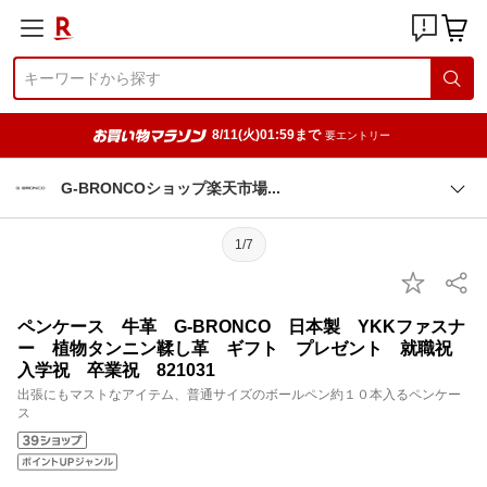
8/11(火)01:59まで
要エントリー
G-BRONCOショップ楽天市
場
1/7
ペンケース 牛革 G-BRONCO 日本製 YKKファスナ
ー 植物タンニン鞣し革 ギフト プレゼント 就職祝
入学祝 卒業祝 821031
出張にもマストなアイテム、普通サイズのボールペン約１０本入るペンケー
ス