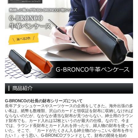
G-BRONCOの社長の財布シリーズについて
長年アタッシュケースやスーツケースの企画をしてきた。海外出張の多
い私は、紙幣も数種類、沢山のカードと領収証を財布に収納しなければ
ならないのだが、なかなか適当な財布が見つからない。紳士用のラウン
ド財布でも、カード入れは12枚というのが最大の仕様。なので、今ま
では、ラウンド長財布とカード入れを持ったり、婦人物の財布を使って
いた。そこで、「カードがたくさん入る紳士物のかっこいい財布を作り
たい！」そう思い、G-BRONCOブランドとして、財布の開発を始め