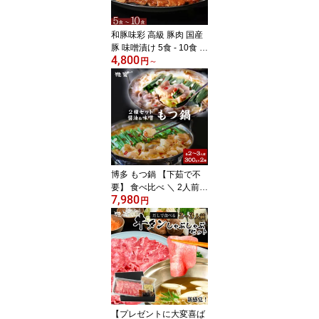
マイ @ 暑中見舞い
和豚味彩 高級 豚肉 国産
豚 味噌漬け 5食 - 10食 個
4,800
包装 500g ～ 1000g 豚ロ
円
～
ース 厚切り 味付け肉 豚
みそ 豚 豚味噌 肉厚 柔ら
かい プレゼント お弁当
弁当おかず おつまみ 冷
凍食品 おかず 惣菜 ステ
ーキ トンテキ 味噌焼き
豚肉 味噌 味付け肉 お礼
@
博多 もつ鍋 【下茹で不
要】 食べ比べ ＼ 2人前 -
7,980
3人前 2セット 組み合わ
円
せ自由 ／ 600g 4人前 - 6
人前 ( 国産モツ 300g×2
セット）【 醤油 味噌 】
大容量 さっぱり 小分け
各 300g 鍋セット しょう
ゆ みそ もつ鍋セット も
つ焼き = 暑中見舞い
【プレゼントに大変喜ば