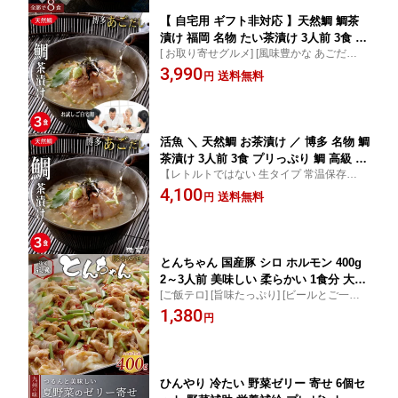
【 自宅用 ギフト非対応 】天然鯛 鯛茶
漬け 福岡 名物 たい茶漬け 3人前 3食 簡
[ お取り寄せグルメ] [風味豊かな あごだしと
単 鯛茶漬け 生タイプ 高級 お茶漬け 無
新鮮な真鯛で心安らぐ] [特製ごまだれ お茶
3,990
添加 活魚 鯛 真鯛 たい タイ マダイ 夜食
送料無料
円
漬けセット] [ 冷凍 食べ物 漬け丼] [ご自宅用]
冷やし茶漬け 鯛丼 刺身 新鮮 海鮮 お取
お試し ランキング あご出汁
り寄せグルメ お試し @ 暑中見舞い
活魚 ＼ 天然鯛 お茶漬け ／ 博多 名物 鯛
茶漬け 3人前 3食 プリっぷり 鯛 高級 ギ
【レトルトではない 生タイプ 常温保存不
フト 内祝い マダイ茶漬け 個包装 真鯛
可】 福岡 天然鯛漁獲高日本一 鯛茶漬けが
4,100
鯛丼 鯛メシ 刺身 海鮮 茶漬け お取り寄
送料無料
円
おじいちゃん心をわしづかみ 誕生日 プレゼ
せ 贈答 お祝い お試し 食べ物 無添加 お
ント ごまだれ 食べて 冷凍 漬け丼 お茶漬け
取り寄せグルメ お返し 送料無料 暑中見
セット
舞い
とんちゃん 国産豚 シロ ホルモン 400g
2～3人前 美味しい 柔らかい 1食分 大腸
[ご飯テロ] [旨味たっぷり] [ビールとご一緒
小腸 特製味噌ダレ ホルモン 鍋 ホルモ
に] [豚モツの旨味が最高] [柔らかくて臭みが
1,380
ン炒め ホルモン鉄板 焼き肉 福岡 国産
円
ない] [野菜たっぷり摂れる] [もつ煮込み・も
ギフト 味噌漬け お取り寄せグルメ 誕生
つ鍋、もつ鉄板や焼き肉 もつ焼き 味付]
日プレゼント bbq ポッキリ @
ひんやり 冷たい 野菜ゼリー 寄せ 6個セ