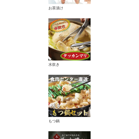
お茶漬け
水炊き
もつ鍋