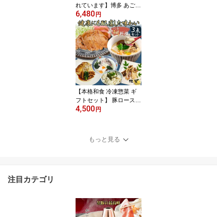
れています】博多 あごだ
6,480
し で食べる 牛タン しゃ
円
ぶしゃぶ 2人前 3人前 25
0g ＼特製もろみとあご
出汁／ 牛肉 柔らかい 牛
舌 スライス タンしゃぶ
高級 肉 牛たん 薄切り タ
ンしゃぶ ギフト しゃぶ
しゃぶセット 暑中見舞い
【本格和食 冷凍惣菜 ギ
フトセット】 豚ロース
4,500
厚切り 味噌漬け 2食 茶碗
円
蒸し 2食 お好み 鯛かぶと
1食 豚 惣菜 鯛めし 鯛酒
蒸し 鯛あら炊き 鯛塩焼
もっと見る
き 油焼き おつまみ 詰め
合わせ 和風惣菜 簡単調
理 お取り寄せ グルメ プ
レゼント 贈り物 人気 冷
注目カテゴリ
凍食品 暑中見舞い