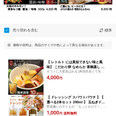
売り切れを含む
標準
価格や送料は、商品のサイズや色によって異なる場合があります。
【 レトルト には真似できない味と風
味】 こだわり卵 なめらか 茶碗蒸し 素 1
ギフトに大変喜ばれる [再現性高くて失敗し
0食パック 小分け 個包装 簡単調理 惣菜
ない] [絶品 あごだし] [低カロリー 低糖質 ダ
4,000
あごだし 朝採り卵 冷凍保存 お取り寄せ
円
イエット] [手土産 料亭の味] [お誕生日プレ
ギフト お祝い 内祝い お返し 誕生日 プ
ゼント] [夜食] [ヨードを多く含む朝採り卵]
レゼント 出産祝い お取り寄せグルメ @
リピート
暑中見舞い
【 ドレッシング スパウトパウチ 】【
選べる2本セット 240ml 】 玉ねぎドレ
野菜嫌いの子どもが 「もっとかけて！」と
ッシング 国産野菜 保存料 着色料 不使
言ったドレッシング [家族の健康と笑顔のた
1,000
用 減塩 低脂質 玉ねぎ 豆板醤 胡麻ぽん
送料無料
円
めに] [毎日でも安心] [野菜嫌い] [オイル控え