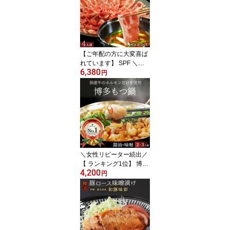
ット 500g あご出汁 柔ら
かい 牛舌 豚肉 薄切り 牛
タンしゃぶ しゃぶしゃぶ
セット 牛 豚 暑中見舞い
【ご年配の方に大変喜ば
れています】 SPF ＼あ
6,380
ごだし／ 和豚味彩 しゃ
円
ぶしゃぶ 4人前 豚肉 500
g （250g 小分け×2）＋
専用出汁2回分 ＼ぽん酢
やごまだれ不要／ 南九州
銘柄豚 国産 小分け 豚ロ
ース しゃぶしゃぶセット
ギフト プレゼント 暑中
見舞い
＼女性リピーター続出／
【 ランキング1位】 博多
4,200
もつ鍋 ＼ 下茹で不要 ／
円
味選択【 しょうゆ みそ
】 2人前 3人前 300g も
つ鍋セット あごだし 醤
油 味噌 もつなべ 鍋セッ
ト 美味しい 柔らかい 国
産 ホルモン 小腸 赤セン