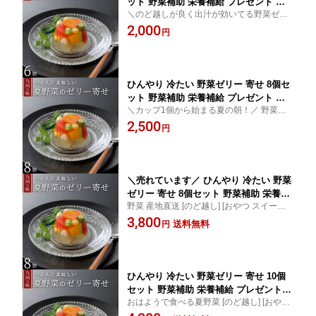
ット 野菜補助 栄養補給 プレゼント ゼ
＼のど越しが良く出汁が効いてる野菜ゼリ
リーギフト ゼリー詰め合わせ 個包装 お
ー／ 野菜生活 こだわりのあごだしが効いて
2,000
取り寄せグルメ 野菜 ジュレ ゼリー 栄
円
います！ 野菜サラダ 健康 野菜不足 おやつ
養補助食品 美味しい 喜ばれる 無添加
お菓子 ゼりー詰め合わせ ギフト 潤滑 野菜
詰め合わせ 水分補給 出産内祝い お返し
不足解消
手土産 暑中見舞い 2000円ポッキリ
ひんやり 冷たい 野菜ゼリー 寄せ 8個セ
ット 野菜補助 栄養補給 プレゼント ゼ
＼カップ1個から始まる夏の朝！／ 野菜生
リーギフト ゼリー詰め合わせ 個包装 お
活 こだわりのあごだしが効いています 野菜
2,500
取り寄せグルメ 野菜 ジュレ ゼリー 栄
円
サラダ 野菜不足 おやつ お菓子 夏バテ予防
養補助食品 美味しい 喜ばれる 無添加
に ゼりー詰め合わせ ギフト 内祝い 可愛い
詰め合わせ 水分補給 出産内祝い お返し
ゼリー 夏野菜
手土産 @ 暑中見舞い
＼売れています／ ひんやり 冷たい 野菜
ゼリー 寄せ 8個セット 野菜補助 栄養補
野菜 産地直送 [のど越し] [おやつ スイーツ
給 プレゼント ゼリーギフト ゼリー詰め
お菓子] [栄養補給] [ゼリー 栄養] [野菜不足
3,800
合わせ 個包装 お取り寄せグルメ 野菜
送料無料
円
に] [健康 野菜生活] [野菜補助] [ゼリー栄養]
ジュレ ゼリー 美味しい 喜ばれる 無添
[一口サイズ] [経口補水] 野菜嫌いの子供に
加 かわいい 栄養補助食品 水分補給 出
産内祝い お返し 手土産 @ 暑中見舞い
ひんやり 冷たい 野菜ゼリー 寄せ 10個
セット 野菜補助 栄養補給 プレゼント
おはようで食べる夏野菜 [のど越し] [おやつ
ゼリーギフト ゼリー詰め合わせ 個包装
スイーツ お菓子] [栄養補給] [ゼリー 栄養] []