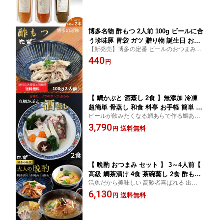
酢 人参 子ども ピリ辛 サラダ 肉料理 魚
め] [食物繊維] [ヘルシー] [保存料・合成着色
料理 カルパッチョ パスタ 時短 ギフト
料不使用
人気 送料無料 #
博多名物 酢もつ 2人前 100g ビールに合
う珍味豚 胃袋 ガツ 贈り物 誕生日 お祝
【新発売】博多の定番 ビールのおつまみ
内祝 高級 美味しい おつまみ 博多 九州
に！ 国産豚ガツは旨味と食感が他では味わ
440
国産豚 珍味 ポーク 贈答 ぽん酢付き 食
円
えない!! 送料別追加 スタミナ鍋 パリパリピ
べ物 誕生日プレゼント 酢モツ ギフト
ーマンと人気二分
お取り寄せグルメ =
【 鯛かぶと 酒蒸し 2食 】無添加 冷凍
超簡単 骨蒸し 和食 料亭 お手軽 簡単 鯛
ビールが飲みたくなる鯛あらで作る鯛あら
たい タイあら アラ マダイ 真鯛 頭 あら
酒蒸し 簡単に作れる タイメシ 兜焼き タ
3,790
鯛かぶと プレゼント 高級 海鮮 あら汁
送料無料
円
イアラ ごはん お取り寄せグルメ ランキン
おつまみ 鯛兜 ごはん おかず おつまみ
グ
ギフト 惣菜 送料無料 @ 暑中見舞い
【 晩酌 おつまみ セット 】 3～4人前【
高級 鯛茶漬け 4食 茶碗蒸し 2食 酢もつ
活魚だから美味しい 高齢者喜ばれる 出産祝
100g 2人前 】 お茶漬け 刺身漬け 魚介
い 出産内祝い お祝い 内祝い お取り寄せギ
6,130
漬け丼 茶漬け 鯛 鯛茶丼 魚 鯛 ごまだれ
送料無料
円
フト グルメ ギフト 誕生日 喜ばれる プレゼ
お茶漬けの素 琉球漬け ご飯 出汁 鯛 冷
ント 食べ物 お取り寄せ お茶漬けセット お
凍 簡単調理 珍味 @ 暑中見舞い
返し