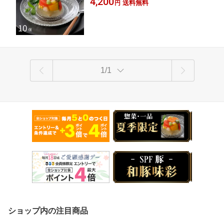
4,200
お取り寄せグルメ 野菜 ジュレ 可愛い
送料無料
円
[健康 野菜生活] [野菜補助] [ゼリー栄養] [一
ゼリー 栄養補助食品 美味しい 無添加
口サイズ] [経口補水] 綺麗 おしゃれ
詰め合わせ 水分補給 出産内祝い お返し
手土産 プチ @ 暑中見舞い
1/1
ショップ内の注目商品