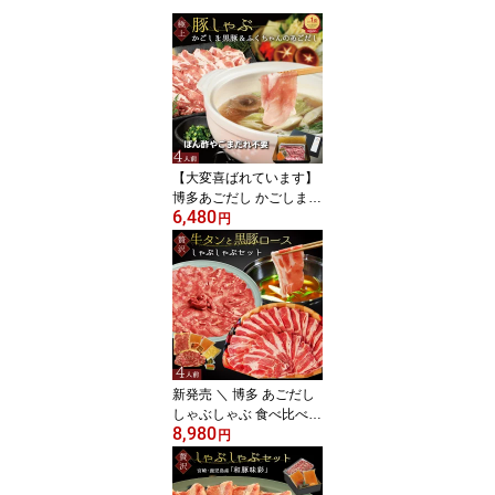
【大変喜ばれています】
博多あごだし かごしま
6,480
黒豚 しゃぶしゃぶ 4人前
円
500g 鹿児島黒豚 高級 豚
肉 しゃぶしゃぶ ＼あご
だしとラーメン付き／ 肉
ギフト 豚ロースお祝い
内祝い しゃぶしゃぶギフ
ト 豚しゃぶ 出汁付 つゆ
鹿児島 国産豚 暑中見舞
い
新発売 ＼ 博多 あごだし
しゃぶしゃぶ 食べ比べ
8,980
／【 牛タン 2人前 ～ 3人
円
前 高級 舌 250g】＆【 か
ごしま 黒豚 2人前 肩ロー
ス 250g】 喜ばれる 鍋セ