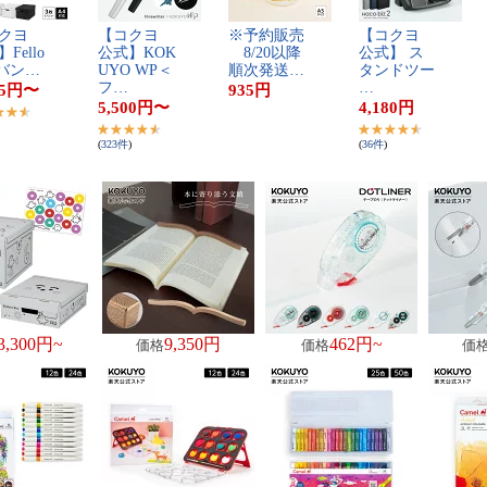
​ヨ​ ​
【​コ​ク​ヨ​ ​
※​予​約​販​売​
【​コ​ク​ヨ​ ​
F​e​l​l​o​
公​式​】​K​O​K​
​8​/​2​0​以​降​
公​式​】​ ​ス​
​ ​バ​ン​…
U​Y​O​ ​W​P​＜​
順​次​発​送​…
タ​ン​ド​ツ​ー​
フ​…
…
5
円
〜
935
円
5,500
円
〜
4,180
円
(
323
件
)
(
36
件
)
3,300円~
9,350円
462円~
価格
価格
価