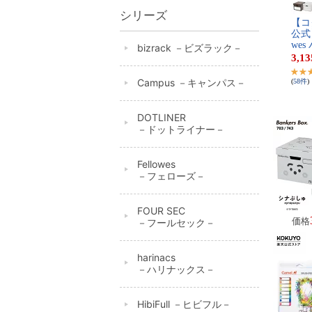
シリーズ
【​コ​ク
公​式​】​
w​e​s
bizrack －ビズラック－
3,13
Campus －キャンパス－
(
58
件
)
DOTLINER
－ドットライナー－
Fellowes
－フェローズ－
FOUR SEC
価格
－フールセック－
harinacs
－ハリナックス－
HibiFull －ヒビフル－