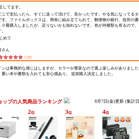
足してます。
ビニで支払ったら、すぐに送って頂けて、良かったです。やる気になってるタ
です。ファイルボックスは、簡単に組み立てられて、郵便物や銀行、役所の書
１０冊購入しましたが、足りないかも知れないです。色が何種類も有るので、
す。
じめて
者さん
5.00
インは事務的な感じはしますが、カラーが豊富なので選ぶ楽しみがありました
、重い本や書類を入れても安心感あり。 追加購入決定しました。
ョップの人気商品ランキング
8月7日(金)更新 (集計
2
3
4
位
位
位