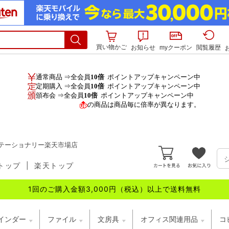
買い物かご
お知らせ
myクーポン
閲覧履歴
通常商品 ⇒全会員
10倍
ポイントアップキャンペーン中
定期購入 ⇒全会員
10倍
ポイントアップキャンペーン中
頒布会 ⇒全会員
10倍
ポイントアップキャンペーン中
の商品は商品毎に倍率が異なります。
テーショナリー楽天市場店
トップ
|
楽天トップ
1回のご購入金額3,000円（税込）以上で送料無料
インダー
ファイル
文房具
オフィス関連用品
コ