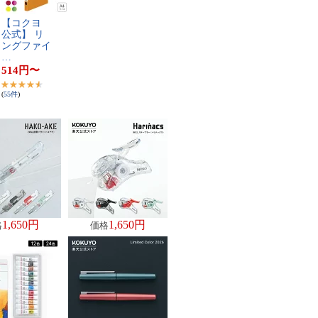
【​コ​ク​ヨ​ ​
公​式​】​ ​リ​
ン​グ​フ​ァ​イ​
…
514
円
〜
(
55
件
)
1,650円
1,650円
格
価格