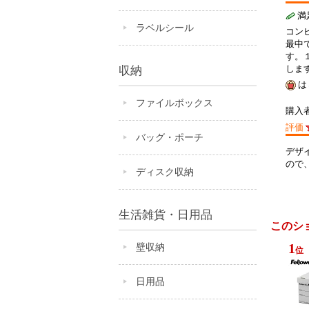
満
ラベルシール
コン
最中
す。
しま
収納
は
ファイルボックス
購入
評価
バッグ・ポーチ
デザ
ので
ディスク収納
生活雑貨・日用品
このシ
1
壁収納
位
日用品