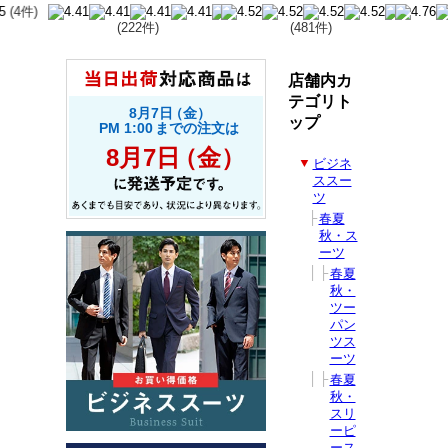
店舗内カ
テゴリト
ップ
■
▼
ビジネ
ススー
ツ
■
■
├
春夏
秋・ス
ーツ
■
■
│
├
春夏
秋・
ツー
パン
ツス
ーツ
■
■
│
├
春夏
秋・
スリ
ーピ