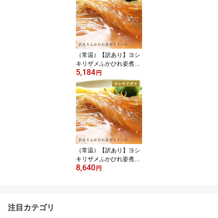
（常温）【訳あり】ヨシ
キリザメふかひれ姿煮
5,184
（尾びれ76g～）【煮込
円
み用スープ付】 | 古樹軒
高級 品 食材 食品 ふかひ
れ フカヒレ 吉切鮫 気仙
沼 専門店 有名店 通販 煮
込み用スープ付き 中華
中華料理 中華惣菜 手土
産 美味しい おいしい 簡
単調理
（常温）【訳あり】ヨシ
キリザメふかひれ姿煮
8,640
（尾びれ101g～）【煮込
円
み用スープ付】 | 古樹軒
高級 品 食材 食品 ふかひ
れ フカヒレ 吉切鮫 気仙
沼 専門店 有名店 通販 中
注目カテゴリ
華 中華料理 中華惣菜 手