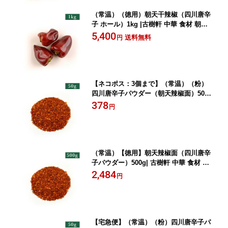
（常温）（徳用）朝天干辣椒（四川唐辛
子 ホール）1kg |古樹軒 中華 食材 朝天
辣椒 チョウテンガンラージャオ 粒 原形
5,400
送料無料
円
四川料理 中華料理 本格中華 麻婆豆腐
マーボードウフ 炒め物 使い方 販売 通
販 おすすめ 辛い しびれ料理 得用
【ネコポス：3個まで】（常温）（粉）
四川唐辛子パウダー（朝天辣椒面）50g|
古樹軒 中華 食材 朝天辣椒 四川唐辛子
378
円
とうがらし パウダー しびれ料理 四川料
理 中華料理 本格中華 麻婆豆腐 マーボ
ードウフ 炒め物 販売 通販 おすすめ
（常温）【徳用】朝天辣椒面（四川唐辛
子パウダー）500g| 古樹軒 中華 食材 朝
天辣椒 四川唐辛子 とうがらし 粉 粉末
2,484
円
パウダー しびれ料理 四川料理 中華料理
本格中華 麻婆豆腐 マーボードウフ 炒め
物 販売 通販 おすすめ
【宅急便】（常温）（粉）四川唐辛子パ