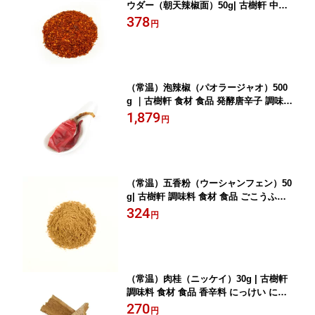
ウダー（朝天辣椒面）50g| 古樹軒 中華
食材 朝天辣椒 四川唐辛子 とうがらし
378
円
パウダー しびれ料理 四川料理 中華料理
本格中華 麻婆豆腐 マーボードウフ 炒め
物 販売 通販 おすすめ
（常温）泡辣椒（パオラージャオ）500
g ｜古樹軒 食材 食品 発酵唐辛子 調味料
中華料理 四川料理 魚香 炒め物 使い方
1,879
円
販売 通販 おすすめ しびれ料理 辛い グ
ルメ
（常温）五香粉（ウーシャンフェン）50
g| 古樹軒 調味料 食材 食品 ごこうふん
ゴコウフン 本場 中華料理 販売 通販 お
324
円
取り寄せ おすすめ 美味しい グルメ
（常温）肉桂（ニッケイ）30g | 古樹軒
調味料 食材 食品 香辛料 にっけい にっ
き ニッキ 本場 中華料理 販売 通販
270
円