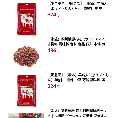
【ネコポス：3個まで】（常温）羊名人
（ようメ〜じん）40g | 古樹軒 中華 万
能 調味料 国産 スパイス 中国 料理 中華
324
円
料理 羊肉 バーベキュー 焼肉 かけるだ
け 簡単 便利 本格中華 お家ご飯
（常温）四川漢源花椒（ホール）20g |
古樹軒 調味料 食材 食品 四川 本場 カン
ゲン ホワジャオ ホアジャオ 粒 原形 赤
486
円
山椒 あかさんしょう はなしょう 麻婆豆
腐 マーボードウフ 中華料理 四川料理
しびれ料理
【宅急便】（常温）羊名人（ようメ〜じ
ん）40g | 古樹軒 中華 万能 調味料 国産
スパイス 中国 料理 中華料理 羊肉 バー
324
円
ベキュー 焼肉 かけるだけ 簡単 便利 本
格中華 お家ご飯
（常温）送料無料 四川料理調味料セッ
ト | 古樹軒 ピーシェン豆板醤 花椒オイ