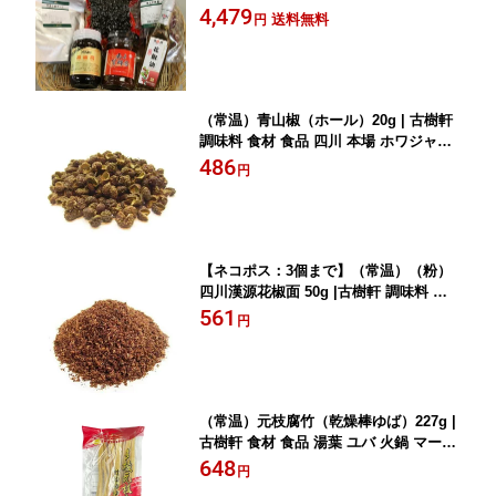
ル 永川トウチ 甜麺醤 四川漢源花椒 ホ
4,479
送料無料
円
ール 朝天干辣椒 麻婆豆腐 マーボー
（常温）青山椒（ホール）20g | 古樹軒
調味料 食材 食品 四川 本場 ホワジャオ
ホアジャオ あおさんしょう はなしょう
486
円
粒 麻婆豆腐 マーボードウフ 中華料理
四川料理 販売 通販 おすすめ しびれ料
理
【ネコポス：3個まで】（常温）（粉）
四川漢源花椒面 50g |古樹軒 調味料 食
材 食品 ホワジャオ ホアジャオ 中国山
561
円
椒 パウダー 麻婆豆腐 マーボードウフ
炒め物 中華料理 四川料理 販売 しびれ
料理
（常温）元枝腐竹（乾燥棒ゆば）227g |
古樹軒 食材 食品 湯葉 ユバ 火鍋 マーラ
ータン 麻辣湯
648
円