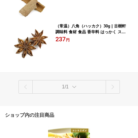
（常温）八角（ハッカク）30g | 古樹軒
調味料 食材 食品 香辛料 はっかく スタ
ーアニス 本場 中華料理 販売 通販
237
円
1/1
ショップ内の注目商品