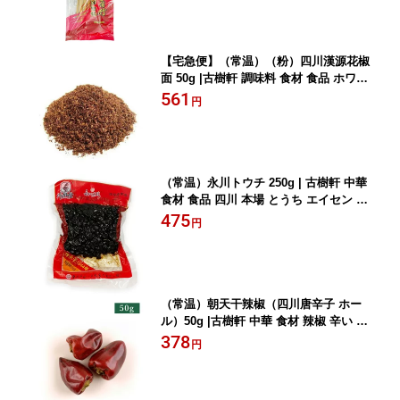
【宅急便】（常温）（粉）四川漢源花椒
面 50g |古樹軒 調味料 食材 食品 ホワジ
ャオ ホアジャオ 中国山椒 パウダー 麻
561
円
婆豆腐 マーボードウフ 炒め物 中華料理
四川料理 販売 しびれ料理
（常温）永川トウチ 250g | 古樹軒 中華
食材 食品 四川 本場 とうち エイセン ト
ウチ トウチ醤 中華料理 麻婆豆腐 マー
475
円
ボードウフ 使い方 レシピ 四川料理 販
売 通販 おすすめ 美味しい おいしい グ
ルメ しびれ料理
（常温）朝天干辣椒（四川唐辛子 ホー
ル）50g |古樹軒 中華 食材 辣椒 辛い 夏
夏料理 四川料理 辣子鶏 中華料理 本格
378
円
中華 麻婆豆腐 マーボードウフ 炒め物
使い方 販売 通販 おすすめ 辛い しびれ
料理