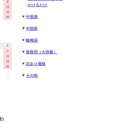
■
■
└
かけるだけ
■
▼
中国酒
■
▼
中国茶
■
▼
酸梅湯
■
▼
業務用（大容量）
■
▼
訳あり価格
■
▼
その他