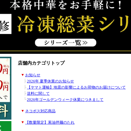
店舗内カテゴリトップ
■
▼
お知らせ
■
■
├
2026年 夏季休業のお知らせ
■
■
├
【ヤマト運輸】地震の影響によるお荷物のお届けについて
■
■
├
送料に関して
■
■
└
2026年ゴールデンウィーク休業につきまして
■
▼
ネコポス対応商品
■
▼
【数量限定】葱油拌麺のたれ