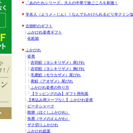
■
▼
「あのたれシリーズ」大人の中華で旅ごころを刺激！
■
▼
羊名人（ようメ～じん）！なんでもかけられるピリ辛クミン
■
▼
古樹軒のギフト
■
■
├
ふかひれ姿煮ギフト
■
■
└
化粧箱
■
▼
ふかひれ
■
■
├
姿煮
■
■
│
├
吉切鮫（ヨシキリザメ）尾びれ
■
■
│
├
吉切鮫（ヨシキリザメ）胸びれ
■
■
│
├
毛鹿鮫（モウカザメ）尾びれ
■
■
│
├
青鮫（アオザメ）尾びれ
■
■
│
├
ふかひれ姿煮の作り方
■
■
│
└
【ラッピングのみ】ギフト用包装
■
■
├
【煮込み用スープなし】ふかひれ姿煮
■
■
├
ピーチシャーク
■
■
├
散翅（ほぐしふかひれ）
■
■
├
魚唇（サメのえんがわ）
■
■
├
ザク切りふかひれ
■
■
└
ふかひれ総菜