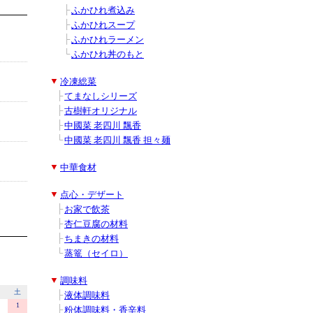
■
■
■
├
ふかひれ煮込み
■
■
■
├
ふかひれスープ
■
■
■
├
ふかひれラーメン
■
■
■
└
ふかひれ丼のもと
■
▼
冷凍総菜
■
■
├
てまなしシリーズ
■
■
├
古樹軒オリジナル
■
■
├
中國菜 老四川 飄香
■
■
└
中國菜 老四川 飄香 担々麺
■
▼
中華食材
■
▼
点心・デザート
■
■
├
お家で飲茶
■
■
├
杏仁豆腐の材料
■
■
├
ちまきの材料
■
■
└
蒸篭（セイロ）
■
▼
調味料
■
■
├
液体調味料
■
■
├
粉体調味料・香辛料