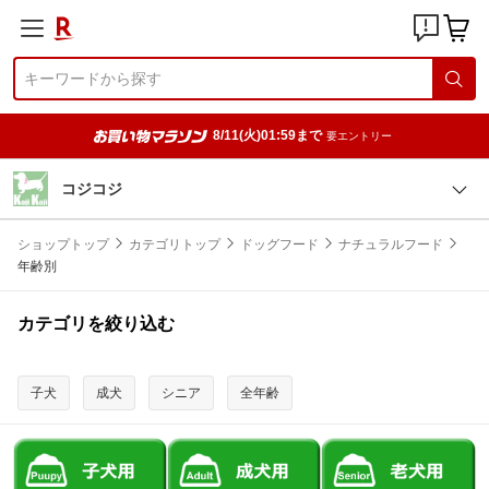
8/11(火)01:59まで
要エントリー
コジコジ
ショップトップ
カテゴリトップ
ドッグフード
ナチュラルフード
年齢別
カテゴリを絞り込む
子犬
成犬
シニア
全年齢