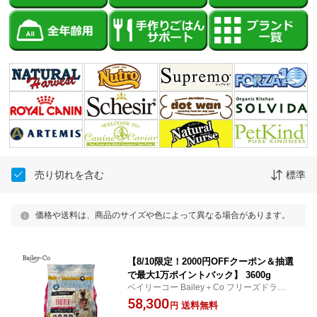
売り切れを含む
標準
価格や送料は、商品のサイズや色によって異なる場合があります。
【8/10限定！2000円OFFクーポン＆抽選
で最大1万ポイントバック】 3600g
ベイリーコー Bailey＋Co フリーズドライ
コンプリート ビーフ ドッグフード 送料無
58,300
送料無料
円
料！