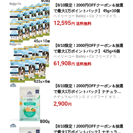
【8/10限定！2000円OFFクーポン＆抽選
で最大1万ポイントバック】 45g×10個
ベイリーコー Bailey＋Co フリーズドライ
コンプリート チキン＆サーモン ドッグフー
12,595
送料無料
円
ド 送料無料！
【8/10限定！2000円OFFクーポン＆抽選
で最大1万ポイントバック】 425g×6個
ベイリーコー Bailey＋Co フリーズドライ
コンプリート チキン＆サーモン ドッグフー
61,908
送料無料
円
ド 送料無料！
【8/10限定！2000円OFFクーポン＆抽選
で最大1万ポイントバック】ナチュラル
ナチュラルバランス ドッグフード オリジナ
バランス ドッグフード オリジナルウル
ルウルトラ 全年齢用 鶏肉＆スイートポテト
2,900
トラ 全年齢用 鶏肉＆スイートポテト 80
円
3980円以上送料無料！
0g グレインフリー グルテンフリー
【8/10限定！2000円OFFクーポン＆抽選
で最大1万ポイントバック】ナチュラル