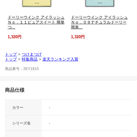
ドーリーウインク アイラッシュ
ドーリーウインク アイラッシュ
Ｎｏ．１１ピュアスイート 簡単
Ｎｏ．０９ナチュラルドーリー
つ...
簡単...
1,320円
1,320円
トップ
>
つけまつげ
トップ
>
特集商品
>
楽天ランキング入賞
商品番号：2EY1815
商品仕様
カラー
-
シリーズ名
-