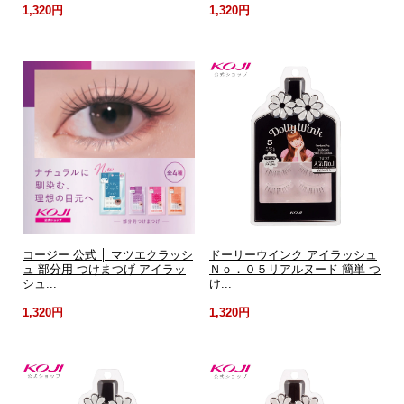
1,320円
1,320円
コージー 公式 │ マツエクラッシ
ドーリーウインク アイラッシュ
ュ 部分用 つけまつげ アイラッ
Ｎｏ．０５リアルヌード 簡単 つ
シュ...
け...
1,320円
1,320円