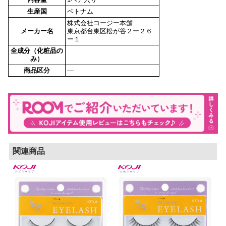
生産国
ベトナム
株式会社コージー本舗
メーカー名
東京都台東区松が谷２ー２６
ー１
全成分（化粧品の
み）
商品区分
—
関連商品