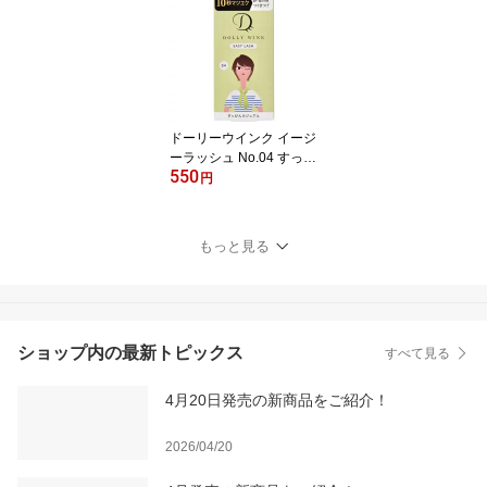
ラル 束感 DollyWink
ドーリーウインク イージ
ーラッシュ No.04 すっぴ
550
んカジュアル
円
もっと見る
ショップ内の最新トピックス
すべて見る
4月20日発売の新商品をご紹介！
2026/04/20