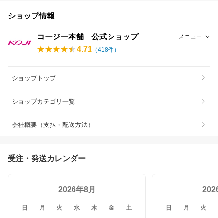
ショップ情報
コージー本舗 公式ショップ
メニュー
4.71
（
418
件）
ショップトップ
ショップカテゴリ一覧
会社概要（支払・配送方法）
受注・発送カレンダー
2026年8月
20
日
月
火
水
木
金
土
日
月
火