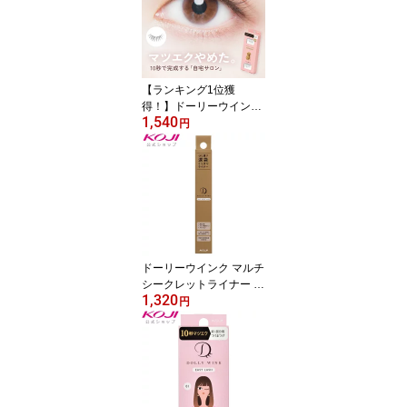
【ランキング1位獲
得！】ドーリーウインク
1,540
公式 つけまつげ ナチュ
円
ラル サロンアイラッシュ
束感 アイメイク 全12種
2セット DollyWink
ドーリーウインク マルチ
シークレットライナー コ
1,320
スメ メイク アイライン
円