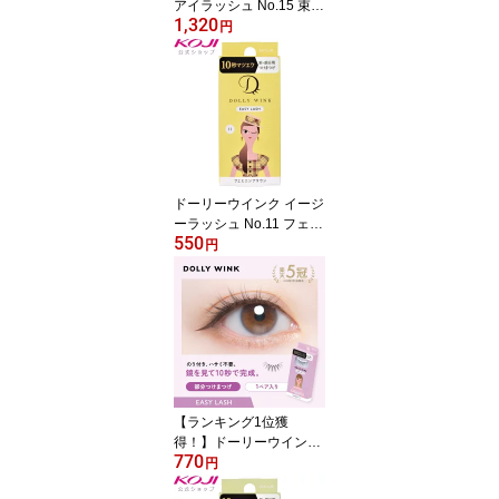
アイラッシュ No.15 束感
1,320
おフェロなコアラ
円
ドーリーウインク イージ
ーラッシュ No.11 フェミ
550
ニンブラウン
円
【ランキング1位獲
得！】ドーリーウインク
770
公式 つけまつげ 部分用
円
イージーラッシュ ナチュ