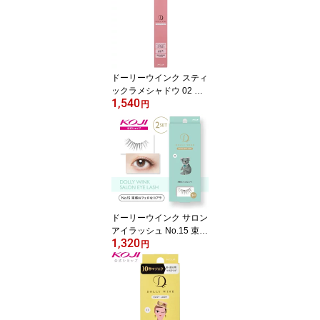
ドーリーウインク スティ
ックラメシャドウ 02 ダ
1,540
スティピンク
円
ドーリーウインク サロン
アイラッシュ No.15 束感
1,320
おフェロなコアラ
円