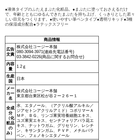
●液体タイプのふたえまぶた化粧品。●まぶたに塗っておさえるだけ
で、年齢とともにゆるんできたまぶたを持ち上げ、くっきりとした若々
しい目元をつくります。●使いやすい筆ペンタイプ●透明リキッド●3種
の保湿成分配合●ラテックスフリー
商品情報
株式会社コージー本舗
広告
080-3094-3971(連絡先電話番号)
文責
03-3842-0226(商品に関するお問合せ)
内容
1.2ｇ
量
生産
日本
国
メー
株式会社コージー本舗
カー
東京都台東区松が谷２ー２６ー１
名
水、エタノール、（アクリル酸アルキル／
全成
ジアセトンアクリルアミド）コポリマーＡ
分
ＭＰ、ＢＧ、リンゴ果実培養細胞エキス、
（化
ユズ果実エキス、センチフォリアバラ花エ
粧品
キス、ナットウガム、グリセリン、レシチ
の
ン、キサンタンガム、ＰＶＰ、メチルパラ
み）
ベン、フェノキシエタノール