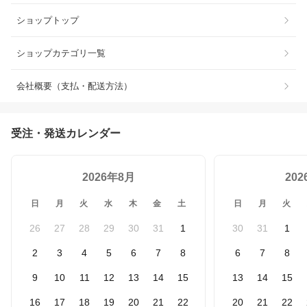
ショップトップ
ショップカテゴリ一覧
会社概要（支払・配送方法）
受注・発送カレンダー
2026年8月
20
日
月
火
水
木
金
土
日
月
火
26
27
28
29
30
31
1
30
31
1
2
3
4
5
6
7
8
6
7
8
9
10
11
12
13
14
15
13
14
15
16
17
18
19
20
21
22
20
21
22