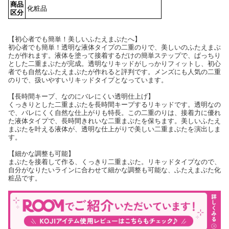
商品
化粧品
区分
【初心者でも簡単！美しいふたえまぶたへ】
初心者でも簡単！透明な液体タイプの二重のりで、美しいのふたえまぶ
たが作れます。液体を塗って接着するだけの簡単ステップで、ぱっちり
とした二重まぶたが完成。透明なリキッドがしっかりフィットし、初心
者でも自然なふたえまぶたが作れると評判です。メンズにも人気の二重
のりで、扱いやすいリキッドタイプとなっています。
【長時間キープ、なのにバレにくい透明仕上げ】
くっきりとした二重まぶたを長時間キープするリキッドです。透明なの
で、バレにくく自然な仕上がりも特長。この二重のりは、接着力に優れ
た液体タイプで、長時間きれいな二重まぶたを保ちます。美しいふたえ
まぶたを叶える液体が、透明な仕上がりで美しい二重まぶたを演出しま
す。
【細かな調整も可能】
まぶたを接着して作る、くっきり二重まぶた。リキッドタイプなので、
自分がなりたいラインに合わせて細かな調整も可能な、ふたえまぶた化
粧品です。