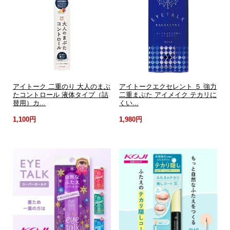
アイトーク 二重のり 大人のまぶ
アイトークエクセレント ５ 強力
たコントロール 液体タイプ（詰
二重まぶた アイメイク テカリに
替用）カ...
くい...
1,100円
1,980円