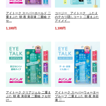
アイトーク スーパーホールド 二
コージー アイトーク ふたえ
重まぶた 朝 夜 美容液 二重瞼 ク
のテカリ隠しコート 二重まぶた
セ...
アイメイ...
1,100円
1,100円
アイトーク クリアジェル 二重ま
アイトーク スーパーウォーター
ぶた 朝 夜 美容液 二重瞼 クセ付
プルーフ 二重まぶた 朝 夜 美容
け...
液 二...