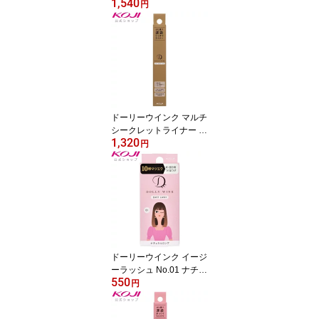
1,540
公式 つけまつげ ナチュ
円
ラル サロンアイラッシュ
束感 アイメイク 全12種
2セット DollyWink
ドーリーウインク マルチ
シークレットライナー コ
1,320
スメ メイク アイライン
円
ドーリーウインク イージ
ーラッシュ No.01 ナチュ
550
ラルロング
円