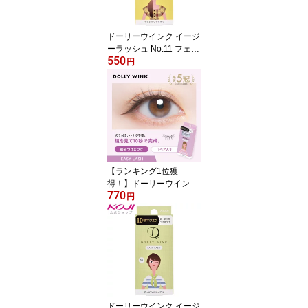
ドーリーウインク イージ
ーラッシュ No.11 フェミ
550
ニンブラウン
円
【ランキング1位獲
得！】ドーリーウインク
770
公式 つけまつげ 部分用
円
イージーラッシュ ナチュ
ラル 束感 DollyWink
ドーリーウインク イージ