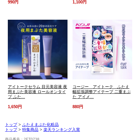
990円
1,100円
アイトークセラム 目元美容液 夜
コージー アイトーク ふたえ
用まぶた美容液 ロールオンタイ
幅拡張調整アイテープ 二重まぶ
プ ふた...
た アイメ...
1,650円
880円
トップ
>
ふたえまぶた化粧品
トップ
>
特集商品
>
楽天ランキング入賞
商品番号：2ET0738