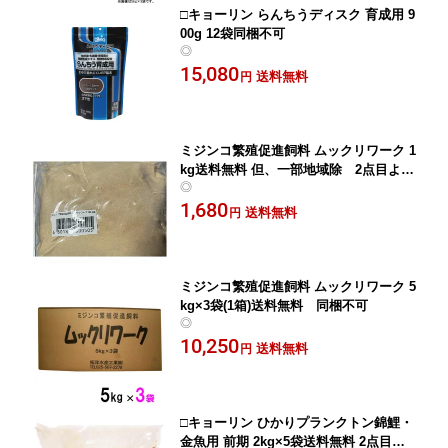
□キョーリン らんちうディスク 育成用 9
00g 12袋同梱不可
◎
15,080
送料無料
円
ミジンコ繁殖促進飼料 ムックリワーク 1
kg送料無料 但、一部地域除 2点目より
◎
500円引
1,680
送料無料
円
ミジンコ繁殖促進飼料 ムックリワーク 5
kg×3袋(1箱)送料無料 同梱不可
◎
10,250
送料無料
円
□キョーリン ひかりプランクトン錦鯉・
金魚用 前期 2kg×5袋送料無料 2点目よ