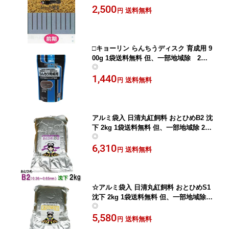
2,500
送料無料
円
□キョーリン らんちうディスク 育成用 9
00g 1袋送料無料 但、一部地域除 2点
◎
目より200円引
1,440
送料無料
円
アルミ袋入 日清丸紅飼料 おとひめB2 沈
下 2kg 1袋送料無料 但、一部地域除 2点
◎
目より300円引
6,310
送料無料
円
☆アルミ袋入 日清丸紅飼料 おとひめS1
沈下 2kg 1袋送料無料 但、一部地域除 2
◎
点目より300円引
5,580
送料無料
円