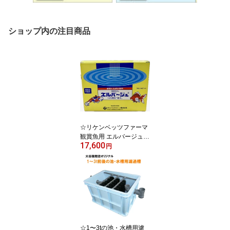
ショップ内の注目商品
☆リケンベッツファーマ
観賞魚用 エルバージュ 1
17,600
0%顆粒 50g×10袋送料無
円
料 2点目より300円引
☆1〜3tの池・水槽用濾