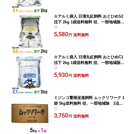
☆アルミ袋入 日清丸紅飼料 おとひめS2
沈下 2kg 1袋送料無料 但、一部地域除 2
◎
点目より300円引
5,580
送料無料
円
☆アルミ袋入 日清丸紅飼料 おとひめC1
沈下 2kg 1袋送料無料 但、一部地域除 2
◎
点目より300円引
5,930
送料無料
円
ミジンコ繁殖促進飼料 ムックリワーク 1
袋 5kg送料無料 但、一部地域除 2点目
◎
より500円引
3,750
送料無料
円