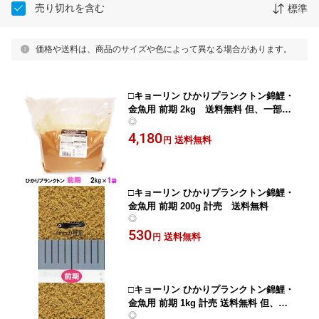
売り切れを含む
標準
価格や送料は、商品のサイズや色によって異なる場合があります。
□キョーリン ひかりプランクトン錦鯉・
金魚用 前期 2kg 送料無料 但、一部地
◎
域除 2点目より400円引
4,180
送料無料
円
□キョーリン ひかりプランクトン錦鯉・
金魚用 前期 200g 計売 送料無料
◎
530
送料無料
円
□キョーリン ひかりプランクトン錦鯉・
金魚用 前期 1kg 計売 送料無料 但、一
◎
部地域除