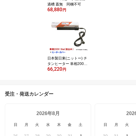
過槽 蓋無 同梱不可
68,880
円
日本製日東(ニットー) チ
タンヒーター 単相200V
66,220
3kw(投込み)＋ヒーター
円
カバー(投込み) 送料無
料
受注・発送カレンダー
2026年8月
20
日
月
火
水
木
金
土
日
月
火
26
27
28
29
30
31
1
30
31
1