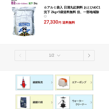
☆アルミ袋入 日清丸紅飼料 おとひめC1
沈下 2kg×5袋送料無料 但、一部地域除
◎
27,330
送料無料
円
1/2