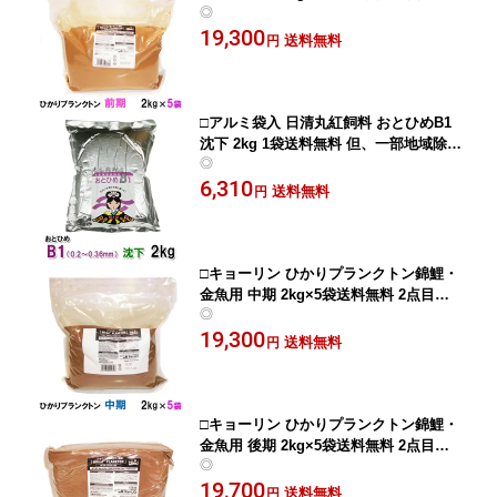
◎
り100円引
19,300
送料無料
円
□アルミ袋入 日清丸紅飼料 おとひめB1
沈下 2kg 1袋送料無料 但、一部地域除 2
◎
点目より300円引
6,310
送料無料
円
□キョーリン ひかりプランクトン錦鯉・
金魚用 中期 2kg×5袋送料無料 2点目よ
◎
り100円引
19,300
送料無料
円
□キョーリン ひかりプランクトン錦鯉・
金魚用 後期 2kg×5袋送料無料 2点目よ
◎
り100円引
19,700
送料無料
円