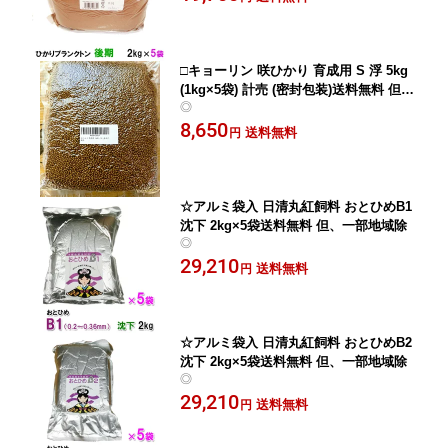
□キョーリン 咲ひかり 育成用 S 浮 5kg
(1kg×5袋) 計売 (密封包装)送料無料 但、
◎
一部地域除 2点目より300円引
8,650
送料無料
円
☆アルミ袋入 日清丸紅飼料 おとひめB1
沈下 2kg×5袋送料無料 但、一部地域除
◎
29,210
送料無料
円
☆アルミ袋入 日清丸紅飼料 おとひめB2
沈下 2kg×5袋送料無料 但、一部地域除
◎
29,210
送料無料
円