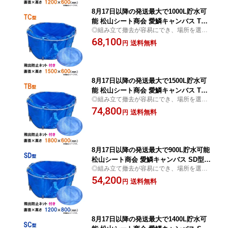
8月17日以降の発送最大で1000L貯水可
能 松山シート商会 愛鱗キャンバス TC
◎組み立て撤去が容易にでき、場所を選ば
型 飛出防止ネット付送料無料 但、一部
ずに水の一時貯水 常時貯水でも使用可
68,100
地域除
送料無料
円
8月17日以降の発送最大で1500L貯水可
能 松山シート商会 愛鱗キャンバス TB
◎組み立て撤去が容易にでき、場所を選ば
型 飛出防止ネット付送料無料 但、一部
ずに水の一時貯水 常時貯水でも使用可
74,800
地域除
送料無料
円
8月17日以降の発送最大で900L貯水可能
松山シート商会 愛鱗キャンバス SD型
◎組み立て撤去が容易にでき、場所を選ば
飛出防止ネット付送料無料 但、一部地
ずに水の一時貯水 常時貯水でも使用可
54,200
域除
送料無料
円
8月17日以降の発送最大で1400L貯水可