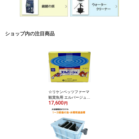
ショップ内の注目商品
☆リケンベッツファーマ
観賞魚用 エルバージュ 1
17,600
0%顆粒 50g×10袋送料無
円
料 2点目より300円引