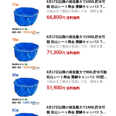
8月17日以降の発送最大で1000L貯水可
能 松山シート商会 愛鱗キャンバス TC
◎組み立て撤去が容易にでき、場所を選ば
型 本体のみ送料無料 但、一部地域除
ずに水の一時貯水 常時貯水でも使用可
66,800
送料無料
円
8月17日以降の発送最大で1500L貯水可
能 松山シート商会 愛鱗キャンバス TB
◎組み立て撤去が容易にでき、場所を選ば
型 本体のみ(直径180cm)送料無料 但、
ずに水の一時貯水 常時貯水でも使用可
71,300
一部地域除
送料無料
円
8月17日以降の発送最大で900L貯水可能
松山シート商会 愛鱗キャンバス SD型
◎組み立て撤去が容易にでき、場所を選ば
本体のみ送料無料 但、一部地域除
ずに水の一時貯水 常時貯水でも使用可
51,900
送料無料
円
8月17日以降の発送最大で1400L貯水可
能 松山シート商会 愛鱗キャンバス SC