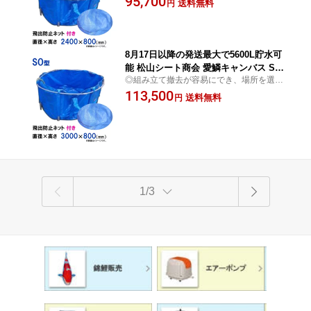
95,700
送料無料
円
8月17日以降の発送最大で5600L貯水可
能 松山シート商会 愛鱗キャンバス SO
◎組み立て撤去が容易にでき、場所を選ば
型 飛出防止ネット付送料無料 但、一部
ずに水の一時貯水 常時貯水でも使用可
113,500
地域除
送料無料
円
1/3