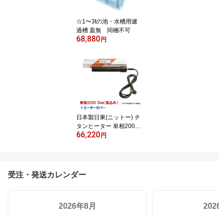
☆1〜3tの池・水槽用濾
過槽 蓋無 同梱不可
68,880
円
日本製日東(ニットー) チ
タンヒーター 単相200V
66,220
3kw(投込み)＋ヒーター
円
カバー(投込み) 送料無
料
受注・発送カレンダー
2026年8月
20