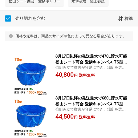
松山シート商会 愛鱗キャリー
水耕栽培 陸上養殖
売り切れを含む
標準
価格や送料は、商品のサイズや色によって異なる場合があります。
8月17日以降の発送最大で470L貯水可能
松山シート商会 愛鱗キャンバス TS型
◎組み立て撤去が容易にでき、場所を選ば
本体のみ送料無料 但、一部地域除
ずに水の一時貯水 常時貯水でも使用可
40,800
送料無料
円
8月17日以降の発送最大で680L貯水可能
松山シート商会 愛鱗キャンバス TD型
◎組み立て撤去が容易にでき、場所を選ば
本体のみ送料無料 但、一部地域除
ずに水の一時貯水 常時貯水でも使用可
44,500
送料無料
円