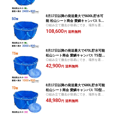
8月17日以降の発送最大で5600L貯水可
能 松山シート商会 愛鱗キャンバス SO
◎組み立て撤去が容易にでき、場所を選ば
型 本体のみ送料無料 但、一部地域除
ずに水の一時貯水 常時貯水でも使用可
108,600
送料無料
円
8月17日以降の発送最大で470L貯水可能
松山シート商会 愛鱗キャンバス TS型
◎組み立て撤去が容易にでき、場所を選ば
飛出防止ネット付送料無料 但、一部地
ずに水の一時貯水 常時貯水でも使用可
42,900
域除
送料無料
円
8月17日以降の発送最大で680L貯水可能
松山シート商会 愛鱗キャンバス TD型
◎組み立て撤去が容易にでき、場所を選ば
飛出防止ネット付送料無料 但、一部地
ずに水の一時貯水 常時貯水でも使用可
48,980
域除
送料無料
円