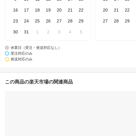
16
17
18
19
20
21
22
20
21
22
23
24
25
26
27
28
29
27
28
29
30
31
1
2
3
4
5
休業日（受注・発送対応なし）
受注対応のみ
発送対応のみ
この商品の楽天市場の関連商品