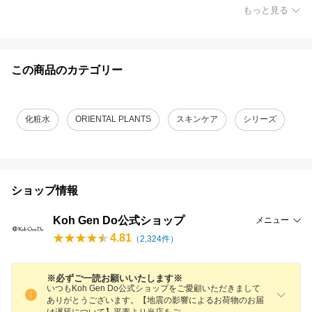
もっと見る
この商品のカテゴリー
化粧水
ORIENTAL PLANTS
スキンケア
シリーズ
ショップ情報
Koh Gen Do公式ショップ
メニュー
4.81
（
2,324
件）
※必ずご一読お願いいたします※
いつもKoh Gen Do公式ショップをご愛顧いただきまして
ありがとうございます。【地震の影響によるお荷物のお届
け遅延について】平素より当店を
ご