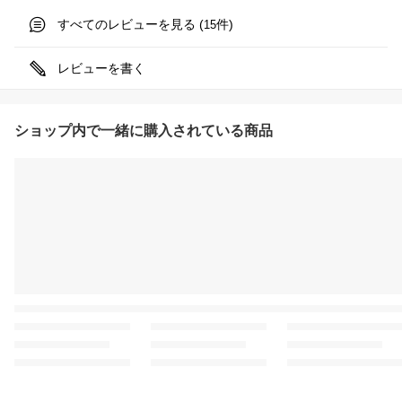
すべてのレビューを見る (
件)
15
レビューを書く
ショップ内で一緒に購入されている商品