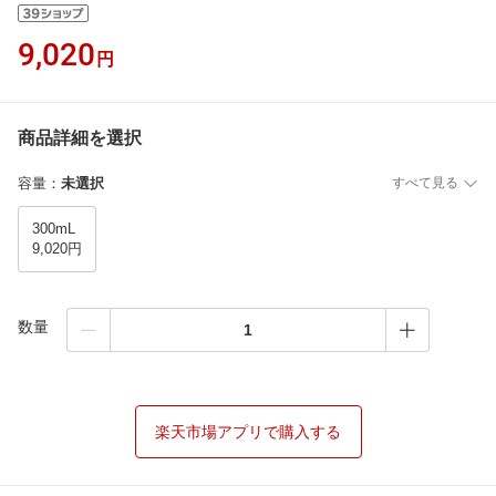
9,020
円
商品詳細を選択
容量
：
未選択
すべて見る
300mL
9,020円
数量
楽天市場アプリで購入する