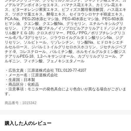
ンチレングリコール、グリセリルグルコシド、シャクヤク根エキス、ガ
ノデルマアンボイネンセエキス、ハマナス花エキス、カミツレ花エキ
ス、ビターオレンジ果実エキス、ビフィズス菌培養溶解質、ハス花エキ
ス、ツボクサ葉エキス、酵母エキス、セイヨウシロヤナギ樹皮エキス、
PCA-Na、PEG-20水添ヒマシ油、PEG-40水添ヒマシ油、PEG-60水添
ヒマシ油、クエン酸、クエン酸Na、グリセリン、エチルヘキシルグリ
セリン、（アクリル酸ブチル／イソプロピルアクリルアミド／ジメタク
リル酸ＰＥＧ-18）クロスポリマー、PEG／PPG／ポリブチレングリコ
ール-8／5／3グリセリン、ジラウロイルグルタミン酸リシンNa、ジグ
リセリン、ソルビトール、リゾレシチン、リン酸Na、ヒドロキシエチ
ルセルロース、ジパルミトイルグリセロホスホコリン、ジセチルジペプ
チド-9、コレステロール、パルミチン酸、ホルモイルグルタミン酸ジス
テアリルPEG-18、1,2-ヘキサンジオール、カプリリルグリコール、ア
ルギニン、フィチン酸、フェノキシエタノール
・広告文責：江原道株式会社 TEL:0120-77-4107
・メーカー名：江原道株式会社
・生産国：日本製
・商品区分：化粧品
・注意事項：モニターの発色具合により色合いが異なる場合がございま
す。
商品番号：1015342
購入した人のレビュー