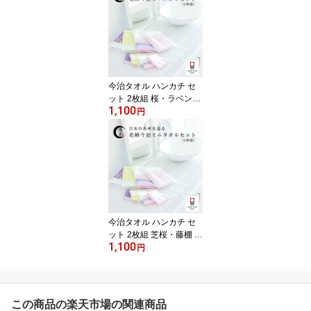
ーヒーフィルター ドリッ
プコーヒー ギフト コー
ヒーギフト コーヒーグッ
ズ プチギフト 雑貨 ミニ
ギフト 贈り物 喜ばれる
コーゲツ こうげつ コウ
今治タオル ハンカチ セ
ゲツ
ット 2枚組 桜・ラベンダ
1,100
ー タオルハンカチ ハン
円
ドタオル ミニ 綿 100%
日本製 24×24cm ポケッ
トタオル ミニハンカチ
おしゃれ 花柄 鴻月 KOT
M1 引越し 挨拶 内祝い
お見舞い お返し ギフト
プレゼント 母の日 誕生
日 コーゲツ こうげつ コ
今治タオル ハンカチ セ
ウゲツ
ット 2枚組 芝桜・藤棚 タ
1,100
オルハンカチ ハンドタオ
円
ル ミニ 綿 100% 日本製
24×24cm ポケットタオ
ル ミニハンカチ おしゃ
れ 花柄 鴻月 KOTM1 引
この商品の楽天市場の関連商品
越し 挨拶 内祝い お見舞