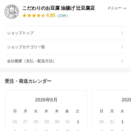
こだわりのお豆腐 油揚げ 辻豆腐店
メニュー
4.95
（
23
件）
ショップトップ
ショップカテゴリ一覧
会社概要（支払・配送方法）
受注・発送カレンダー
2026年8月
20
日
月
火
水
木
金
土
日
月
火
26
27
28
29
30
31
1
30
31
1