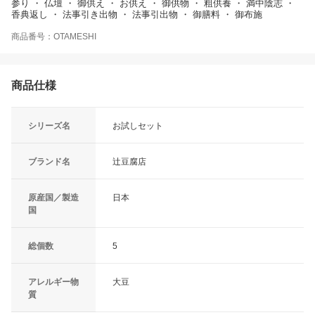
参り ・ 仏壇 ・ 御供え ・ お供え ・ 御供物 ・ 粗供養 ・ 満中陰志 ・
香典返し ・ 法事引き出物 ・ 法事引出物 ・ 御膳料 ・ 御布施
商品番号：OTAMESHI
商品仕様
シリーズ名
お試しセット
ブランド名
辻豆腐店
原産国／製造
日本
国
総個数
5
アレルギー物
大豆
質