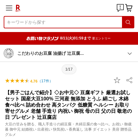
8/11(火)01:59まで
要エントリー
こだわりのお豆腐 油揚げ 辻豆
腐
1/17
（
17
件）
4.76
【男子ごはんで紹介】◇お中元◇ 豆腐ギフト 厳選お試し
セット 国産大豆100% 三河産 無添加 とうふ 絹ごし 木綿
食べ比べ 詰め合わせ 高タンパク 低糖質 ヘルシー お取り
寄せグルメ 老舗 手造り 内祝い 御祝 母の日 父の日 敬老の
日 プレゼント 辻豆腐店
大豆の甘みを贈る、職人手造りの絹豆腐・木綿豆腐の食べ比べ。お祝い 御歳
暮 御中元 結婚祝い 出産祝い 快気祝い 香典返し 法事 ダイエット 美容 贈答品
グルメ