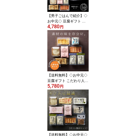
【男子ごはんで紹介】◇
お中元◇ 豆腐ギフト 厳
4,780
選お試しセット 国産大豆
円
100% 三河産 無添加 と
うふ 絹ごし 木綿 食べ比
べ 詰め合わせ 高タンパ
ク 低糖質 ヘルシー お取
り寄せグルメ 老舗 手造
り 内祝い 御祝 母の日 父
の日 敬老の日 プレゼン
ト 辻豆腐店
【送料無料】◇お中元◇
豆腐ギフト こだわり人気
5,780
セット 国産大豆100% 三
円
河産 無添加 とうふ 絹ご
し 木綿 厚揚げ 詰め合わ
せ 高タンパク 低糖質 ヘ
ルシー お取り寄せグルメ
老舗 手造り 内祝い 母の
日 父の日 敬老の日 プレ
ゼント 辻豆腐店
【送料無料】◇お中元◇