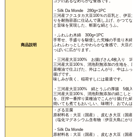
コクのあるなめらかな食感です。
・Silk Da Monde 280g×1PC
三河産フクユタカ大豆100％の豆乳と、伊豆大
りを耐熱容器に仕込んで蒸し上げ、かつてない
と旨味を実現した、斬新な絹とうふ。
・ふわふわ木綿 300g×1PC
手寄せ、手盛りを駆使した究極の手造り木綿。
商品説明
ふわふわっとしたやわらかな食感で、大豆の甘
っぱいに広がります。
・三河産大豆100% お揚げさん4枚入り 1PC
三河産大豆100％、消泡剤無添加の生地を、圧
菜種油で仕上げた、外はこんがり、中はふっく
揚げです。
味しみが良く、稲荷すしには最適です。
・三河産大豆100% 絹とうふの厚揚 5個入×1
三河産大豆100％、消泡剤無添加の絹こしとう
を、圧搾一番搾り菜種油でこんがり揚げた絹厚
焼いても煮てもおいしい、味噌汁、おでんは別
・ざる豆腐
原材料名：大豆（国産）、皮むき大豆（国産）
（塩化マグネシウム含有物〈伊豆大島にがり〉
・Silk Da Monde
原材料名：大豆（国産）、皮むき大豆（国産）