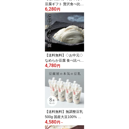
豆腐ギフト 贅沢食べ比べ
6,280
セット 国産大豆100% 三
円
河産 無添加 とうふ 生ゆ
ば 湯葉 厚揚げ 絹ごし 木
綿 詰め合わせ 高タンパ
ク 低糖質 お取り寄せグ
ルメ 老舗 高級 内祝い 御
歳暮 御中元 母の日 父の
日 敬老の日 辻豆腐店
【送料無料】◇お中元◇
なめらか豆腐 食べ比べセ
4,780
ット 国産大豆100% 三河
円
産 無添加 とうふ 絹ごし
木綿 寄せ豆腐 詰め合わ
せ 高タンパク 低糖質 ヘ
ルシー お取り寄せグルメ
老舗 手造り 内祝い 母の
日 父の日 敬老の日 プレ
ゼント ギフト 辻豆
腐店
【送料無料】無調整豆乳
500g 国産大豆100% 三
4,580
河産 濃度14度以上 濃厚
円
～
無添加 豆腐屋の豆乳 高