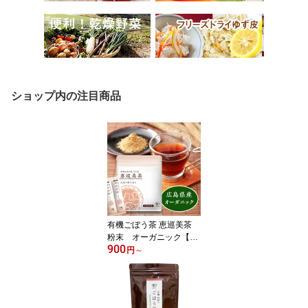
ショップ内の注目商品
有機ごぼう茶 恵巡美茶
粉末 オーガニック【ネ
900
コポス便送料無料】【有
円
～
機JAS認証自社農場栽培
原料】おためしもあり