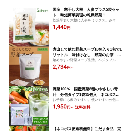
国産 寒干し大根 人参プラス5袋セッ
ト 時短簡単調理の乾燥野菜！
乾燥平切り大根に人参をミックス。みそ
汁、サラダに。そのまま使える
1,440
円
煮出して飲む野菜スープ10包入り1包で1
リットル 味付けなし 野菜のお茶 国
始めやすい野菜スープ生活。ベジタブルブ
産乾燥野菜 野菜だし ヴィーガンだ
ロス。 自然な甘みを感じられる、滋味あふ
2,734
し お得な6袋セットもあり
円
～
れる野菜だけの味。離乳食のだしにも
野菜100％ 国産野菜8種のやさしい青
汁 分包タイプ1袋15包入 ネコポス便
お子様にも飲みやすい。使いやすい分包
送料無料 おためしor2袋or3袋 or大容
野菜100％！スムージー、料理に。ミルク
1,950
量 ベジラテに！
送料無料
円
～
と合わせてベジラテに！
【ネコポス便送料無料】こだま食品 完