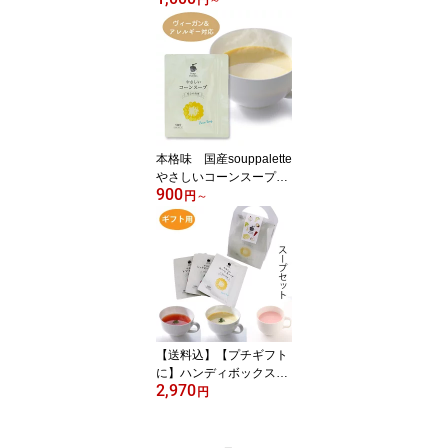
便送料込】1杯の食塩相
当量0.1g
本格味 国産souppalette
やさしいコーンスープ5
900
杯分 砂糖不使用【ヴィ
円
～
ーガン対応】【食物アレ
ルギー対応食品】とうも
ろこしスープ 簡単 北海
道産コーン
【送料込】【プチギフト
に】ハンディボックス入
2,970
りスープパレットやさし
円
いスープセット