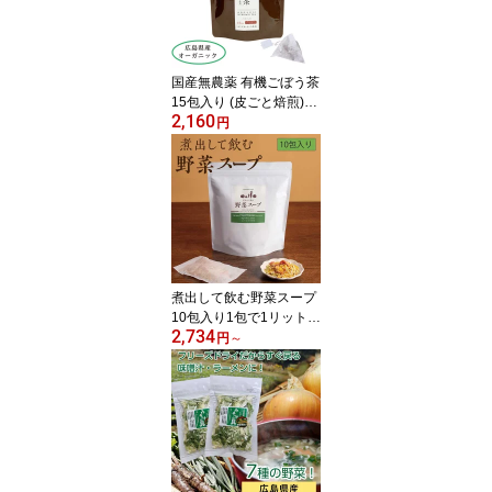
国産無農薬 有機ごぼう茶
15包入り (皮ごと焙煎)テ
2,160
ィーバッグタイプ
円
煮出して飲む野菜スープ
10包入り1包で1リット
2,734
ル 味付けなし 野菜の
円
～
お茶 国産乾燥野菜 野
菜だし ヴィーガンだ
し お得な6袋セットも
あり