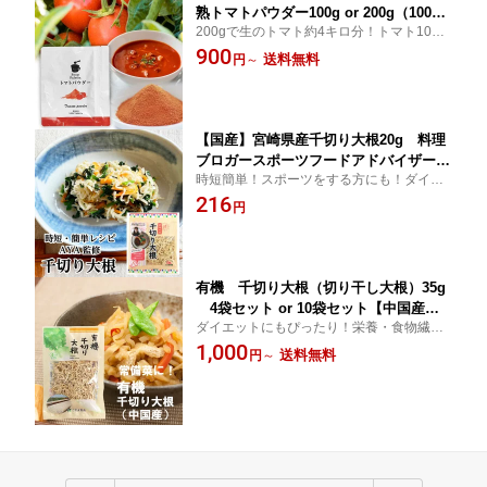
熟トマトパウダー100g or 200g（100g×
200gで生のトマト約4キロ分！トマト10
2）【おためし】
0％。スープ・料理や離乳食に、アウトドア
900
送料無料
円
～
に山登りに。パンづくりに。水に溶いてト
マトジュースに。
【国産】宮崎県産千切り大根20g 料理
ブロガースポーツフードアドバイザーA
時短簡単！スポーツをする方にも！ダイエ
YAレシピ掲載 切り干し大根
ットにも！栄養・食物繊維たっぷり・非常
216
円
食にも子どもも大人も喜ぶレシピ記載！
有機 千切り大根（切り干し大根）35g
4袋セット or 10袋セット【中国産有
ダイエットにもぴったり！栄養・食物繊維
機栽培】
たっぷり・非常食にも中国産有機
1,000
送料無料
円
～