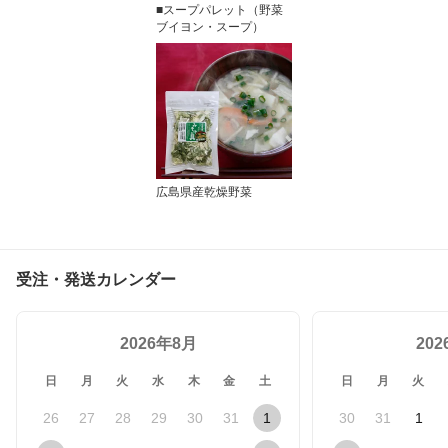
■スープパレット（野菜
ブイヨン・スープ）
広島県産乾燥野菜
受注・発送カレンダー
2026年8月
20
日
月
火
水
木
金
土
日
月
火
26
27
28
29
30
31
1
30
31
1