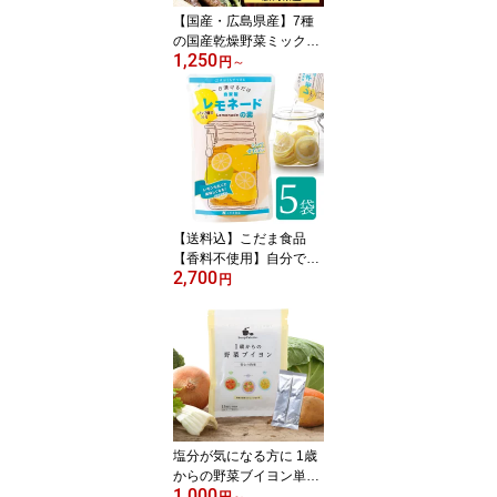
【国産・広島県産】7種
の国産乾燥野菜ミック
1,250
ス！フリーズドライみそ
円
～
汁の具おためし2袋or5袋
セット！時短！インスタ
ントラーメンにも！ 乾燥
味噌汁の具 非常食 乾燥
野菜 味噌汁 スープに
【送料込】こだま食品
【香料不使用】自分で作
2,700
る レモネードの素5袋セ
円
ット レモンをスライスし
て1日漬けるだけ。酢レ
モンにも。
塩分が気になる方に 1歳
からの野菜ブイヨン単品
1,000
or 3袋セット【ネコポス
円
～