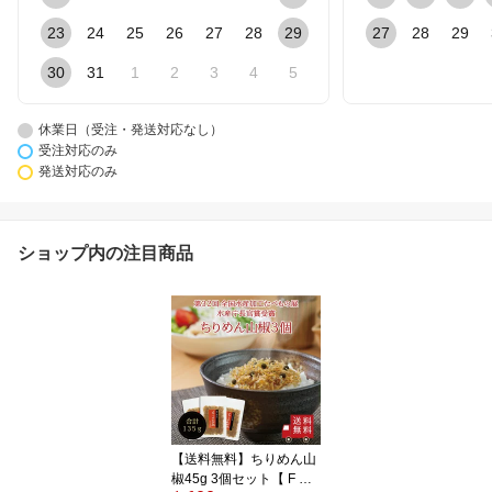
23
24
25
26
27
28
29
27
28
29
30
31
1
2
3
4
5
休業日（受注・発送対応なし）
受注対応のみ
発送対応のみ
ショップ内の注目商品
【送料無料】ちりめん山
椒45g 3個セット【 F 】