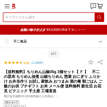
8/11(火)01:59まで
要エントリー
不二食品
1/17
（
1,230
件）
4.58
【送料無料】ちりめん山椒45g 3個セット【 Ｆ 】 不二
の昆布 ちりめん佃煮 山椒ちりめん 惣菜 おにぎり ふりか
け お弁当作り お試し 家飲み おつまみ 酒の肴 朝ごはん ご
飯のお供 プチギフト お米 メール便 送料無料 新生活 お花
見 ピクニック 手土産 工場直送
累計販売個数30,000個突破の人気商品！！