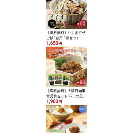
ぎりお弁当 出汁 簡単 便
利 時短 お土産 プレゼン
ト 工場直送 メール便 送
料無料 運動会 ピクニッ
ク 手土産 工場直送
【送料無料】ひじき混ぜ
ご飯2合用 3個セット
1,650
混ぜご飯の素 混ぜ込みご
円
飯 まぜごはん 混ぜるだ
け 無添加 ひじき おにぎ
りお弁当 出汁 簡単 便利
時短 お土産 プレゼント
工場直送 メール便 送料
無料 帰省土産 手土産 自
治会 新生活 お花見 ピク
ニック
【送料無料】大阪府知事
賞受賞セット 不二の昆布
1,900
3種セット【 P-2 】 （ 浪
円
花錦 山椒昆布 つづれ ）
昆布佃煮 ご飯のお供
ふりかけ お弁当 おにぎ
り おつまみ お試し おう
ちごはん プチギフト 帰