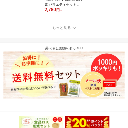
素 バラエティセット （5
2,780
種入 or 8種入） アソート
円
～
食べ比べ 混ぜ込み ご飯
の素 惣菜 おにぎり お弁
当 時短 簡単 便利 プチギ
もっと見る
フト おうちごはん おう
ち時間 ストック お米 昆
布 メール便 送料無料 無
添加 新生活 お花見 ピク
選べる1,000円ポッキリ
ニック 手土産 工場直送