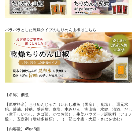
パラパラとした乾燥タイプのちりめん山椒はこちら
【名称】佃煮
【原材料名】ちりめんじゃこ（いわし稚魚（国産）、食塩）、還元水
飴、醤油、砂糖、醸造酢、食塩、本みりん、実山椒、水飴、清酒、だし
（煮干しいわし、さば節、かつお節）、生姜パウダー／調味料（アミノ
酸）、安定剤（増粘多糖類）、（一部に小麦・大豆・さばを含む）
【内容量】45g×3個