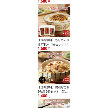
1,680
不二の昆布 ちりめん佃
円
煮 山椒ちりめん 惣菜 お
にぎり ふりかけ お弁当
作り お試し 家飲み おつ
まみ 酒の肴 朝ごはん ご
飯のお供 プチギフト お
米 メール便 送料無料 新
生活 お花見 ピクニック
手土産 工場直送
【送料無料】ちりめん佃
煮 味比べ 3種セット【I-
1,680
5】（ ちりめん山椒 ちり
円
めんかつお煮 ちりめんく
ぎ煮 ） 食べ比べ 山椒
ちりめん おにぎり お弁
当 酒の肴 お試し ご飯の
お供 お米 メール便 送料
無料 新生活 お花見 ピク
ニック 手土産 工場直送
【送料無料】鶏混ぜご飯
2合用 2個セット 混ぜ
1,400
ご飯の素 混ぜ込みご飯
円
まぜごはん 混ぜるだけ
無添加 鶏肉 ごぼう おに