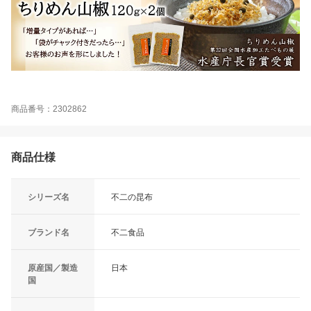
商品番号：2302862
商品仕様
シリーズ名
不二の昆布
ブランド名
不二食品
原産国／製造
日本
国