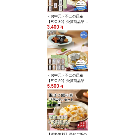
省土産 米 お米 送料無料
メール便 めーる便
＜お中元＞不二の昆布
【FJC-30】受賞商品詰合
3,400
せ ギフト つくだ煮 ち
円
りめん山椒 昆布佃煮 手
土産 贈り物 御祝 お祝い
内祝い 引き出物 御供 粗
供養 御挨拶 御礼の品 退
職祝い 結婚祝い 引越し
祝い 暑中見舞い 残暑見
舞い ご飯のお供 おつま
み 酒の肴 送料無料 工場
＜お中元＞不二の昆布
直送
【FJC-50】受賞商品詰合
5,500
せ ギフト 佃煮 つくだ
円
煮 ちりめん山椒 昆布佃
煮 手土産 贈り物 御祝 お
祝い 内祝い 引き出物 御
供 粗供養 御挨拶 御礼の
品 退職祝い 結婚祝い 引
越し祝い 暑中見舞い 残
暑見舞い ご飯のお供 お
つまみ 酒の肴 送料無料
【送料無料】混ぜご飯の
工場直送