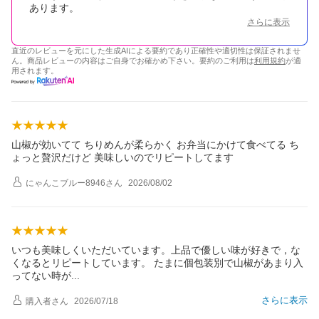
あります。
さらに表示
直近のレビューを元にした生成AIによる要約であり正確性や適切性は保証されませ
ん。商品レビューの内容はご自身でお確かめ下さい。要約のご利用は
利用規約
が適
用されます。
山椒が効いてて ちりめんが柔らかく お弁当にかけて食べてる ち
ょっと贅沢だけど 美味しいのでリピートしてます
にゃんこブルー8946
さん
2026/08/02
いつも美味しくいただいています。上品で優しい味が好きで，な
くなるとリピートしています。 たまに個包装別で山椒があまり入
ってない時
が
さらに表示
購入者
さん
2026/07/18