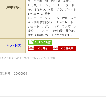
ラニュー糖、卵、米粉(福井県産コシ
ヒカリ)、レモン、アーモンドプード
原材料表示
ル、はちみつ、水飴、ブランデー／ト
レハロース、香料
しょこらオランジェ：卵、砂糖、みか
ん（福井県敦賀産）、チョコレート、
ショートニング、ココア、ラム酒、小
麦粉、 バター、植物油脂、乳化剤、
香料（原材料の一部に大豆を含む）
ギフト対応
（ギフト/洋菓子/焼菓子/和菓子/祝い/プレゼント/贈物）
商品番号：
10000099