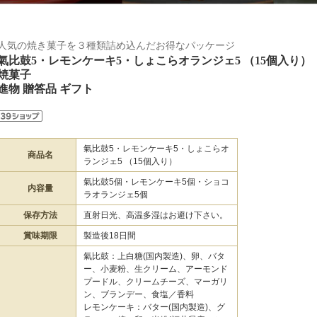
人気の焼き菓子を３種類詰め込んだお得なパッケージ
氣比鼓5・レモンケーキ5・しょこらオランジェ5 （15個入り）
焼菓子
進物 贈答品 ギフト
氣比鼓5・レモンケーキ5・しょこらオ
商品名
ランジェ5 （15個入り）
氣比鼓5個・レモンケーキ5個・ショコ
内容量
ラオランジェ5個
保存方法
直射日光、高温多湿はお避け下さい。
賞味期限
製造後18日間
氣比鼓：上白糖(国内製造)、卵、バタ
ー、小麦粉、生クリーム、アーモンド
プードル、クリームチーズ、マーガリ
ン、ブランデー、食塩／香料
レモンケーキ：バター(国内製造)、グ