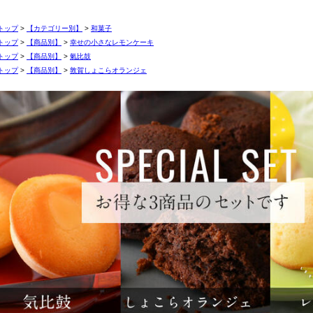
トップ
>
【カテゴリー別】
>
和菓子
トップ
>
【商品別】
>
幸せの小さなレモンケーキ
トップ
>
【商品別】
>
氣比鼓
トップ
>
【商品別】
>
敦賀しょこらオランジェ