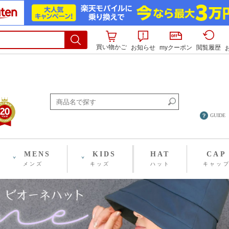
買い物かご
お知らせ
myクーポン
閲覧履歴
GUIDE
MENS
KIDS
HAT
CAP
メンズ
キッズ
ハット
キャッ