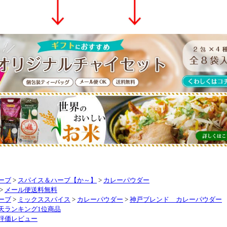
ーブ
>
スパイス＆ハーブ【か～】
>
カレーパウダー
>
メール便送料無料
ーブ
>
ミックススパイス
>
カレーパウダー
>
神戸ブレンド カレーパウダー
天ランキング1位商品
評価レビュー