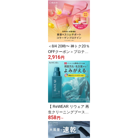
＜8/4 20時〜 神トク20％
OFFクーポン＞プロテイ
2,916
ン 女性 コラテイン collat
円
ein コラーゲンプロテイ
ン 女性用 おすすめ コラ
ーゲンペプチド マルチプ
ロテイン ダイエット 置
き換え 飲みやすい 美味
しい ヨガ ピラティス 鉄
ビタミンC
【 ReWEAR リウェア 再
生クリーニングブースタ
858
ー 】漂白剤 洗濯 洗剤 毛
円
～
玉 毛羽立ち 頑固汚れ エ
リそで汚れ 黄ばみ 黒ず
み 汗ジミ 消臭 抗菌 赤ち