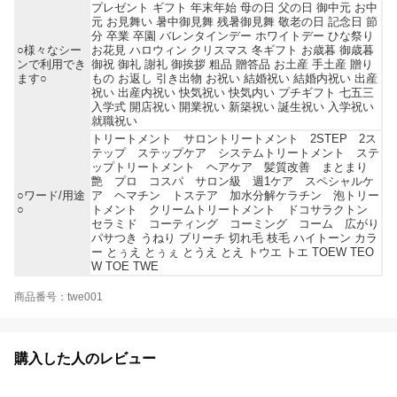
プレゼント ギフト 年末年始 母の日 父の日 御中元 お中
元 お見舞い 暑中御見舞 残暑御見舞 敬老の日 記念日 節
分 卒業 卒園 バレンタインデー ホワイトデー ひな祭り
○様々なシー
お花見 ハロウィン クリスマス 冬ギフト お歳暮 御歳暮
ンで利用でき
御祝 御礼 謝礼 御挨拶 粗品 贈答品 お土産 手土産 贈り
ます○
もの お返し 引き出物 お祝い 結婚祝い 結婚内祝い 出産
祝い 出産内祝い 快気祝い 快気内い プチギフト 七五三
入学式 開店祝い 開業祝い 新築祝い 誕生祝い 入学祝い
就職祝い
トリートメント サロントリートメント 2STEP 2ス
テップ ステップケア システムトリートメント ステ
ップトリートメント ヘアケア 髪質改善 まとまり
艶 プロ コスパ サロン級 週1ケア スペシャルケ
○ワード/用途
ア ヘマチン トステア 加水分解ケラチン 泡トリー
○
トメント クリームトリートメント ドコサラクトン
セラミド コーティング コーミング コーム 広がり
パサつき うねり ブリーチ 切れ毛 枝毛 ハイトーン カラ
ー とぅえ とぅぇ とうえ とえ トウエ トエ TOEW TEO
W TOE TWE
商品番号：twe001
購入した人のレビュー