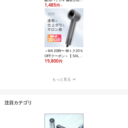
酸泡ハミガキ 歯磨き粉
1,485
口臭 歯周病 医薬部外品
円
～
フレッシュミント】 ゆう
パケット対象 泡ハミガキ
フッ素 ミント デンタル
ケア オーラルケア 医薬
部外品 はみがき 歯みが
き 薬用 むし歯 ランキン
グ mtm1
＜8/4 20時〜 神トク20％
OFFクーポン＞【 SALO
19,800
NIA スムースシャイン ス
円
マート ドライヤー 】大
風圧 大風量 速乾 プロ 3
WAY アタッチメント ま
もっと見る
とまり ツヤ ブロー 寝癖
アホ毛 ボリュームアッ
プ ギフト 女性
注目カテゴリ