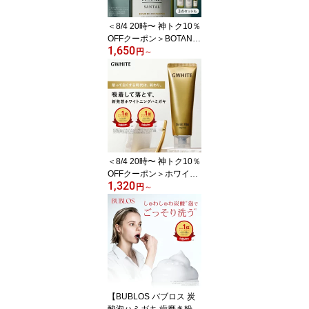
＜8/4 20時〜 神トク10％
OFFクーポン＞BOTANIS
1,650
T 【 SANTAL サンタル
円
～
シャンプー ヘアオイル
単品 / セット 】 リペア
ダメージケア 潤い ツヤ
髪 しっとり ダメージ カ
ラー タンパク質 ツヤ う
ねり シャンプー
＜8/4 20時〜 神トク10％
OFFクーポン＞ホワイト
1,320
ニング 歯磨き粉 【GWHI
円
～
TE ホワイトニング 歯磨
き粉】 医薬部外品 歯み
がき粉 ホームホワイトニ
ング ハミガキ粉 研磨剤
フリー ジーホワイト 薬
用ホワイトニング ホワイ
トニング歯磨き粉
【BUBLOS バブロス 炭