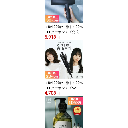
ゃん用 血液汚れ ダメー
ジリペア 衣類再生 洗浄
ブースト 衣類 詰め替え
詰替洗濯 衣類用洗剤
＜8/4 20時〜 神トク30％
OFFクーポン＞《公式
5,918
店》【SALONIA スピー
円
ディー イオンドライヤ
ー】楽天1位★累計400万
台突破！サロニア 送料無
料 1年保証付 ◆30日間全
額返金保証◆速乾 大風量
プレゼント ヘアアイロン
＜8/4 20時〜 神トク20％
OFFクーポン＞《SALON
4,708
IA公式店》【SALONIA
円
サロニア 2WAY ストレー
ト & カール アイロン 32
mm 】送料無料 1年保証
海外対応 カール hk プレ
ゼント ギフト コテ 32m
m