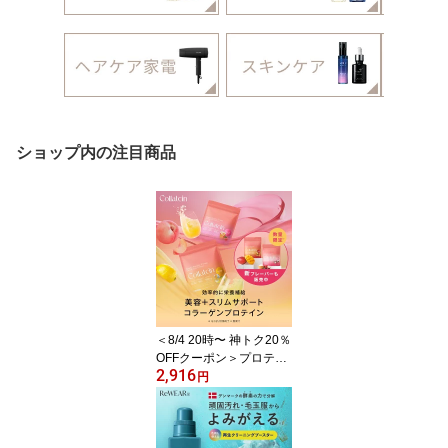
ショップ内の注目商品
＜8/4 20時〜 神トク20％
OFFクーポン＞プロテイ
2,916
ン 女性 コラテイン collat
円
ein コラーゲンプロテイ
ン 女性用 おすすめ コラ
ーゲンペプチド マルチプ