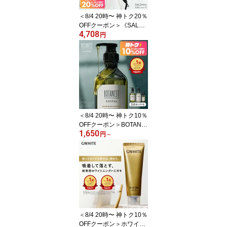
＜8/4 20時〜 神トク20％
OFFクーポン＞《SALON
4,708
IA公式店》【SALONIA
円
サロニア 2WAY ストレー
ト & カール アイロン 32
mm 】送料無料 1年保証
海外対応 カール hk プレ
ゼント ギフト コテ 32m
m
＜8/4 20時〜 神トク10％
OFFクーポン＞BOTANIS
1,650
T 【 SANTAL サンタル
円
～
シャンプー ヘアオイル
単品 / セット 】 リペア
ダメージケア 潤い ツヤ
髪 しっとり ダメージ カ
ラー タンパク質 ツヤ う
ねり シャンプー
＜8/4 20時〜 神トク10％
OFFクーポン＞ホワイト