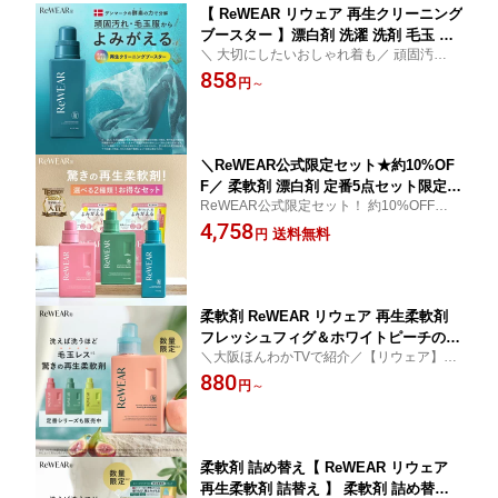
【 ReWEAR リウェア 再生クリーニング
ブースター 】漂白剤 洗濯 洗剤 毛玉 毛
＼ 大切にしたいおしゃれ着も／ 頑固汚れ・
羽立ち 頑固汚れ エリそで汚れ 黄ばみ
毛玉服からよみがえる 色柄も使える再生漂
858
黒ずみ 汗ジミ 消臭 抗菌 赤ちゃん用 血
円
～
白剤
液汚れ ダメージリペア 衣類再生 洗浄ブ
ースト 衣類 詰め替え 詰替洗濯 衣類用
洗剤
＼ReWEAR公式限定セット★約10%OF
F／ 柔軟剤 漂白剤 定番5点セット限定
ReWEAR公式限定セット！ 約10%OFF！お
▼ ボトル/詰替え/大容量詰替え 柔軟剤
得な柔軟剤・漂白剤合計5点セットが登場！
4,758
衣類ケア 酵素 ダメージケア 大容量詰め
送料無料
円
替え ボトル 消臭 抗菌 部屋干し 再生ク
リーニングブースター リウェア 再生柔
軟剤 漂白剤 柔軟剤詰め替え
柔軟剤 ReWEAR リウェア 再生柔軟剤
フレッシュフィグ＆ホワイトピーチの香
＼大阪ほんわかTVで紹介／【リウェア】ダ
り柔軟剤ボトル 詰め替え リウェア柔軟
メージリペアできる柔軟剤 楽天週間ランキ
880
剤 柔軟剤 詰替え柔軟剤 ダメージリペア
円
～
ング1位！話題の再生柔軟剤！
柔軟剤 衣類ケア 酵素 ダメージリペア
おしゃれ着 消臭 抗菌 毛玉 花粉
柔軟剤 詰め替え【 ReWEAR リウェア
再生柔軟剤 詰替え 】 柔軟剤 詰め替え