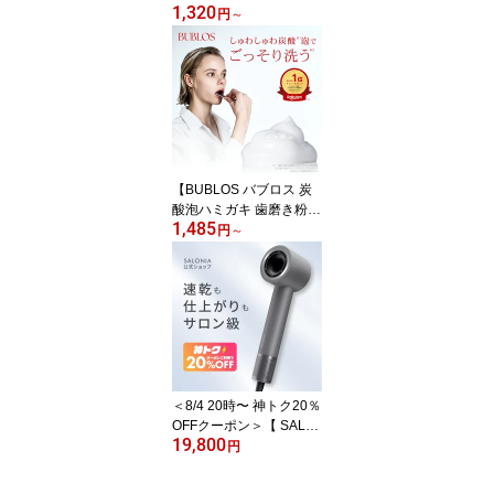
1,320
ニング 歯磨き粉 【GWHI
円
～
TE ホワイトニング 歯磨
き粉】 医薬部外品 歯み
がき粉 ホームホワイトニ
ング ハミガキ粉 研磨剤
フリー ジーホワイト 薬
用ホワイトニング ホワイ
トニング歯磨き粉
【BUBLOS バブロス 炭
酸泡ハミガキ 歯磨き粉
1,485
口臭 歯周病 医薬部外品
円
～
フレッシュミント】 ゆう
パケット対象 泡ハミガキ
フッ素 ミント デンタル
ケア オーラルケア 医薬
部外品 はみがき 歯みが
き 薬用 むし歯 ランキン
グ mtm1
＜8/4 20時〜 神トク20％
OFFクーポン＞【 SALO
19,800
NIA スムースシャイン ス
円
マート ドライヤー 】大
風圧 大風量 速乾 プロ 3