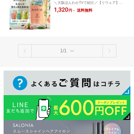
＼大阪ほんわかTVで紹介／【リウェア】ダ
詰め替え柔軟剤 大容量 液体柔軟剤 柔軟
メージリペアできる再生柔軟剤 楽天週間ラ
1,320
剤セット 香り付き 消臭 抗菌 静電気防
送料無料
円
～
ンキング1位！話題の再生柔軟剤が再販！
止 ダメージケア 毛玉防止 衣類ケア 部
屋干し 環境配慮 低刺激
1/1