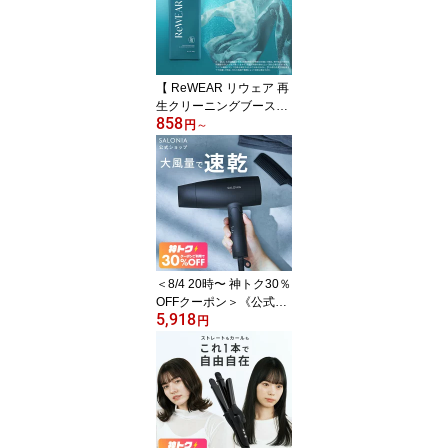
ロテイン ダイエット 置
き換え 飲みやすい 美味
しい ヨガ ピラティス 鉄
ビタミンC
【 ReWEAR リウェア 再
生クリーニングブースタ
858
ー 】漂白剤 洗濯 洗剤 毛
円
～
玉 毛羽立ち 頑固汚れ エ
リそで汚れ 黄ばみ 黒ず
み 汗ジミ 消臭 抗菌 赤ち
ゃん用 血液汚れ ダメー
ジリペア 衣類再生 洗浄
ブースト 衣類 詰め替え
詰替洗濯 衣類用洗剤
＜8/4 20時〜 神トク30％
OFFクーポン＞《公式
5,918
店》【SALONIA スピー
円
ディー イオンドライヤ
ー】楽天1位★累計400万
台突破！サロニア 送料無
料 1年保証付 ◆30日間全
額返金保証◆速乾 大風量
プレゼント ヘアアイロン