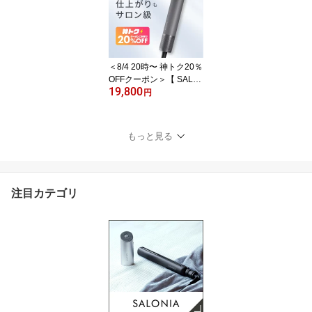
ケア オーラルケア 医薬
部外品 はみがき 歯みが
き 薬用 むし歯 ランキン
グ mtm1
＜8/4 20時〜 神トク20％
OFFクーポン＞【 SALO
19,800
NIA スムースシャイン ス
円
マート ドライヤー 】大
風圧 大風量 速乾 プロ 3
WAY アタッチメント ま
もっと見る
とまり ツヤ ブロー 寝癖
アホ毛 ボリュームアッ
プ ギフト 女性
注目カテゴリ