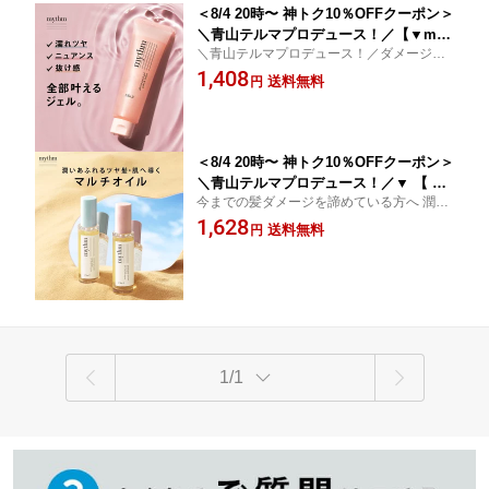
＜8/4 20時〜 神トク10％OFFクーポン＞
＼青山テルマプロデュース！／【▼myt
＼青山テルマプロデュース！／ダメージ補
hm グロッシーパールジェル】 送料無料
修しながら使えるスタイリングジェル
1,408
ミズム みずむ スタイリング ジェル ヘ
送料無料
円
アマスク ネイル 濡れ ツヤ ニュアンス
抜け感 ゆうパケット対象
＜8/4 20時〜 神トク10％OFFクーポン＞
＼青山テルマプロデュース！／▼ 【 my
今までの髪ダメージを諦めている方へ 潤い
thm マルチユースヘアオイル】 送料無
あふれるツヤ髪・肌へ導く
1,628
料 ミズム みずむ マルチオイル ヘアオ
送料無料
円
イル ボディオイル ネイルオイル ゆうパ
ケット対象商品
1/1