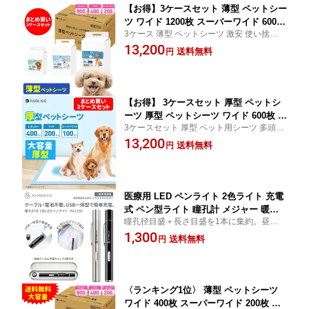
【お得】3ケースセット 薄型 ペットシー
ツ ワイド 1200枚 スーパーワイド 600枚
3ケース 薄型 ペットシーツ 激安 使い捨て
レギュラー 2400枚 ペットシート トイレ
ペットシーツ薄型 ペットシーツ レギュラー
13,200
シート 犬 猫 大容量 業務用 まとめ買い
送料無料
円
ペットシーツ ワイド ペットシーツ スーパ
ペットシーツ トイレ ペットシーツ 激安
ーワイド ペットトイレシート 犬シーツ コ
使い捨て 超薄型 ケース 高品質 おしっ
ンパクト
こシート お得 まとめ買い
【お得】 3ケースセット 厚型 ペットシ
ーツ 厚型 ペットシーツ ワイド 600枚 ス
3ケースセット 厚型 ペット用シーツ 多頭飼
ーパーワイド 300枚 レギュラー 1200枚
い おしっこシート 犬 猫 トイレ シート 超吸
13,200
大容量 ペットシート 厚型 トイレシート
送料無料
円
収 ペットシーツ システムトイレ まとめ買
ペットシーツ 厚型 犬 トイレ 犬 トイレ
い 業務用 送料無料 ケース販売 犬 トイレシ
シート ペット用シーツ 厚手 使い捨て
ート 猫
コンパクト お得 まとめ買い
医療用 LED ペンライト 2色ライト 充電
式 ペン型ライト 瞳孔計 メジャー 暖色
瞳孔径目盛＋長さ目盛を1本に集約。昼白色
白色 収納ケース付き 予備キャップ付き
と電球色の2色LEDを搭載。USB一体型で簡
1,300
紛失対策 軽量 瞳孔灯 看護師 ナース 歯
送料無料
円
単充電。収納ケース＆予備キャップ1個付き
科医 歯科 デンタル 防災 介護用品 一般
医療機器
〈ランキング1位〉 薄型 ペットシーツ
ワイド 400枚 スーパーワイド 200枚 レ