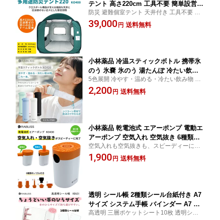
テント 高さ220cm 工具不要 簡単設営
防災 避難個室テント 天井付き 工具不要 簡
避難所 テント 自立構造 二重窓 網戸付
単設営 清掃・消毒対応の素材を採用繰り返
39,000
き 内側ロック可能 抗菌 防炎 防水 UVカ
送料無料
円
し使用可能 地震 避難所
ット プライバシー アルミ敷マット付き
小林薬品 冷温スティックボトル 携帯氷
のう 氷嚢 氷のう 湯たんぽ 冷たい飲み
5色展開 冷やす・温める・冷たい飲み物 氷
物 ストラップ付 冷温ケア 水分補給 軽
のう/湯たんぽ/冷たい飲み物ボトルの3WA
2,200
量 丸洗い 清潔 熱中症対策 アイスパッ
送料無料
円
Y。丸洗いできていつも清潔です。
ク 冷温スティック 防災備蓄 通勤 通学
スポーツ 旅行 アウトドア 応急処置 ギ
フト 景品 KO426
小林薬品 乾電池式 エアーポンプ 電動エ
アーポンプ 空気入れ 空気抜き 6種類ノ
空気入れも空気抜きも、スピーディーに完
ズル付き 乾電池 コードレス エアーベッ
了。乾電池式の強力エアーポンプで、面倒
1,900
ド 注入 排出 ミニポンプ エアポンプ 浮
送料無料
円
な空気入れを手早く解決。停電時の備えか
き輪 プール ビニールプール ボート ア
らレジャーまで、これ一台で安心・快適。
ウトドア 真空パック 圧縮袋 コンパクト
小型 軽量 KO430
透明 シール帳 2種類シール台紙付き A7
サイズ システム手帳 バインダー A7 ス
高透明 三層ポケットシート10枚 透明シール
ナップボタン クリア シール台紙 ポケッ