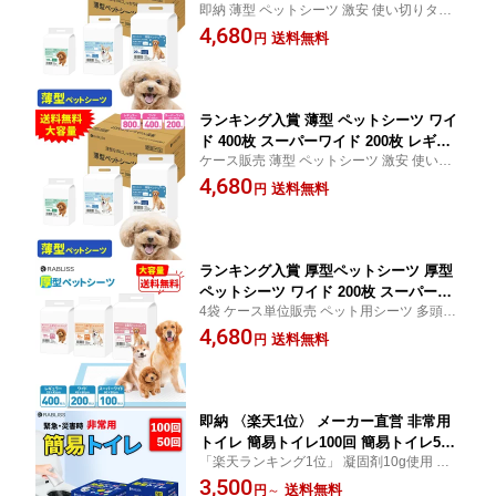
即納 薄型 ペットシーツ 激安 使い切りタイ
ギュラー 800枚 ペットシート トイレシ
プ ペットシーツ薄型 ペットシーツ レギュ
4,680
ート 犬 猫 大容量 業務用 まとめ買い ト
送料無料
円
ラー ペットシーツ ワイド ペットシーツ ス
イレシーツ 小動物 ペットシーツ 激安
ーパーワイド ペット トイレシート 格安 シ
使い捨て 超薄型 ケース 高品質 おしっ
ステムトイレ
こシート 犬シーツ
ランキング入賞 薄型 ペットシーツ ワイ
ド 400枚 スーパーワイド 200枚 レギュ
ケース販売 薄型 ペットシーツ 激安 使い捨
ラー 800枚 ペットシート トイレシート
て ペットシーツ薄型 ペットシーツ レギュ
4,680
犬 猫 大容量 業務用 まとめ買い ペット
送料無料
円
ラー ペットシーツ ワイド ペットシーツ ス
シーツ トイレ ペットシーツ 激安 使い
ーパーワイド ペットトイレシート 犬シーツ
捨て 超薄型 高品質 おしっこシート
コンパクト
ランキング入賞 厚型ペットシーツ 厚型
ペットシーツ ワイド 200枚 スーパーワ
4袋 ケース単位販売 ペット用シーツ 多頭飼
イド 100枚 レギュラー 400枚 大容量 ペ
い おしっこシート 犬 猫 トイレ シート 超吸
4,680
ットシート 厚型 トイレシート ペットシ
送料無料
円
収 ペットシーツ システムトイレ まとめ買
ーツ 厚型 犬 トイレ 犬 トイレシート ペ
い 業務用 送料無料 ケース販売 犬 トイレシ
ット用シーツ 厚手 使い捨て コンパクト
ート 猫
即納 〈楽天1位〉 メーカー直営 非常用
トイレ 簡易トイレ100回 簡易トイレ50
「楽天ランキング1位」 凝固剤10g使用 非
回 便座カバー付き 防災トイレ 防災グッ
常用 防災 トイレ コンパクト 大容量 【100
3,500
ズ 簡易トイレ 凝固剤 災害用 介護 携帯
送料無料
円
～