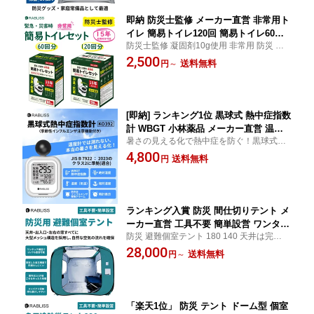
即納 防災士監修 メーカー直営 非常用ト
イレ 簡易トイレ120回 簡易トイレ60回
防災士監修 凝固剤10g使用 非常用 防災 ト
便座カバー付き 防災トイレ 防災グッズ
イレ コンパクト 大容量 【120回分】 【60
2,500
簡易トイレ 凝固剤 災害用 介護 携帯ト
送料無料
円
～
回分】 災害時 断水時 アウトドア 介護 災害
イレ 消臭 抗菌 長期保存 半永久 15年保
用トイレ 女性用 男性用 備蓄 送料無料
存 大便対応 災害用トイレ 防災用トイレ
[即納] ランキング1位 黒球式 熱中症指数
計 WBGT 小林薬品 メーカー直営 温湿
暑さの見える化で熱中症を防ぐ！黒球式WB
度計 熱中症計 時計表示付き 熱中症対策
GT計で屋内外の暑熱リスクを正確に把握 W
4,800
グッズ アラーム機能 JIS準拠 気温 湿度
送料無料
円
BGT 温度 湿度 時計 熱中症危険度の警告表
輻射熱 屋内外対応 工事現場 学校向け
示
野外 屋外 コンパクト 携帯型 熱中症対
策 イベント アウトドア KO392
ランキング入賞 防災 間仕切りテント メ
ーカー直営 工具不要 簡単設営 ワンタッ
防災 避難個室テント 180 140 天井は完全開
チ テント パーテーション 自立構造 二
放着脱も可能 清掃・消毒対応の素材を採用
28,000
重窓 網戸付き 内側ロック可能 テント同
送料無料
円
～
繰り返し使用可能 地震 避難所 ランキング
士連結可能 抗菌 防炎 防水 UVカット プ
入賞 小林薬品 メーカー直営 KO395 KO396
ライバシー アルミ敷マット付き
「楽天1位」 防災 テント ドーム型 個室