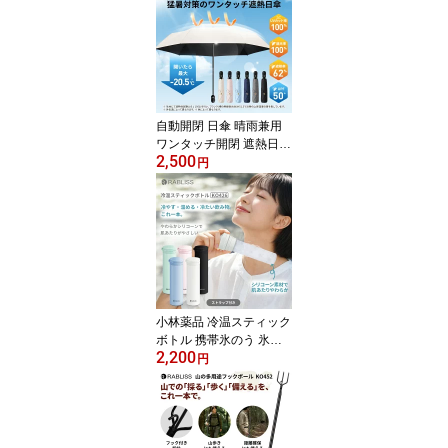
自動開閉 日傘 晴雨兼用
ワンタッチ開閉 遮熱日傘
2,500
カバー付 遮熱率62% UP
円
F50+ 折りたたみ傘 完全
遮光100% UVカット 紫
外線カット 遮熱 日焼け
対策 6本骨 軽量 コンパク
ト アウトドア 熱中症対
策 通勤 通学 営業 形状記
憶 6色 パラソル KO437
小林薬品 冷温スティック
ボトル 携帯氷のう 氷嚢
2,200
氷のう 湯たんぽ 冷たい
円
飲み物 ストラップ付 冷
温ケア 水分補給 軽量 丸
洗い 清潔 熱中症対策 ア
イスパック 冷温スティッ
ク 防災備蓄 通勤 通学 ス