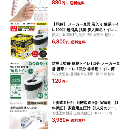
台紙10枚 2種類シール台紙付き リフィル交
880
トシート チャイムホール付き シールバ
送料無料
円
～
換が容易なバインダー構造 専用リフィルの
インダー パステルカラー 3D立体シール
単品もあります
はがせる コンパクト 推し活 トレカ収納
【即納】 メーカー直営 炭入り 簡易トイ
レ100回 超消臭 抗菌 炭入簡易トイレ 消
炭入り凝固剤10g使用 活性炭配合 超強力消
臭トイレ 便座カバー付き 防災トイレ 防
臭 大容量 【100回分】 災害時 断水時 アウ
6,300
災グッズ 簡易トイレ 凝固剤 災害用 介
送料無料
円
トドア 介護 災害用トイレ 女性用 男性用 備
護 携帯トイレ 消臭 長期保存 半永久 15
蓄 送料無料
年保存 大便対応 災害用トイレ 防災用ト
イレ
防災士監修 簡易トイレ1回分 メーカー直
営 携帯トイレ 1回分 非常用トイレ 簡易
防災士監修 凝固剤10g使用 1回分 個包装 非
トイレ 1回分 個包装 防災トイレ 防災グ
常用 防災 トイレ コンパクト 【1回分】 災
120
ッズ 簡易トイレ 凝固剤 災害用 介護 携
円
～
害時 断水時 アウトドア 介護 災害用トイレ
帯トイレ 消臭 抗菌 長期保存 半永久 15
女性用 男性用 備蓄 コンパクト
年保存 大便対応 災害用トイレ 防災用ト
イレ コンパクト メール便対応
上腕式血圧計 上腕式 血圧計 家庭用 【1
年保証】 家庭用血圧計【2人分のデータ
管理医療機器 上腕式血圧計 KA1000 簡単操
が残る】血圧値レベル6段階表示 体動検
作 家庭用 シンプル 持ち運び 軽量
3,980
知機能 不規則脈波検知機能 コンパクト
送料無料
円
デジタル 血圧測定器 脈感覚 高血圧