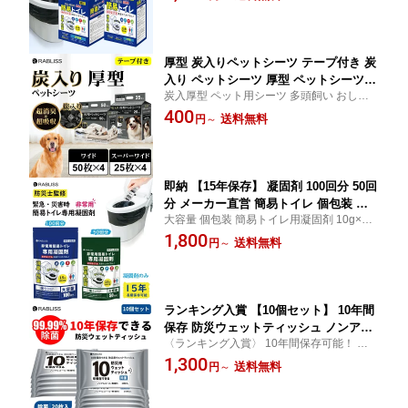
回分】 【50回分】 災害時 断水時 アウトド
トイレ 消臭 抗菌 長期保存 半永久 15年
ア 介護 災害用トイレ 女性用 男性用 備蓄 送
保存 大便対応 災害用トイレ 防災用トイ
料無料
レ
厚型 炭入りペットシーツ テープ付き 炭
入り ペットシーツ 厚型 ペットシーツ
炭入厚型 ペット用シーツ 多頭飼い おしっ
消臭 ペットシーツ メーカー直営 ワイド
こシート 犬 猫 トイレ シート 超吸収 ペット
400
200枚 スーパーワイド 100枚 ケース 袋
送料無料
円
～
シーツ システムトイレ まとめ買い 業務用
大容量 業務用 消臭ペットシーツ 炭入り
送料無料 ケース販売 犬 トイレシート 猫
ペットシーツ 厚型ペットシーツ
即納 【15年保存】 凝固剤 100回分 50回
分 メーカー直営 簡易トイレ 個包装 消
大容量 個包装 簡易トイレ用凝固剤 10g×10
臭 抗菌 防災トイレ 非常用トイレ 携帯
0個 10g×50個 災害 防災 非常用 トイレ 避難
1,800
トイレ 防災グッズ 10g 100個 長期保存
送料無料
円
～
セット 緊急 アウトドア 地震 渋滞 車載トイ
用 凝固剤のみ 半永久保存 断水対策 介
レ 旅行 キャンプ
護用 緊急用トイレ ポータブルトイレ 非
常用トイレ凝固剤
ランキング入賞 【10個セット】 10年間
保存 防災ウェットティッシュ ノンアル
〈ランキング入賞〉 10年間保存可能！ 【1
コール 無香料 除菌 20cm×15cm 20枚入
0個セット】 防災備蓄ウェットティッシュ
1,300
10個セット 防災グッズ 災害 台風 アウ
送料無料
円
～
除菌 ノンアルコールタイプ 無香料
トドア 防災 非常用 断水 備蓄品 地震対
策