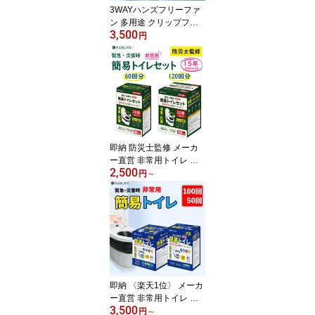
3WAYハンズフリーファ
ン 多用途 クリップファ
3,500
ン 腰掛ファン 360度回転
円
日傘 ベルト 首掛け 携帯
扇風機 大型クリップ 100
段風量調整可 着脱式 首
掛け 卓上 手持ち バッグ
肩ベルト対応 USB Type-
C充電 軽量 白色 小林薬
品 KO436
即納 防災士監修 メーカ
ー直営 非常用トイレ 簡
2,500
易トイレ120回 簡易トイ
円
～
レ60回 便座カバー付き
防災トイレ 防災グッズ
簡易トイレ 凝固剤 災害
用 介護 携帯トイレ 消臭
抗菌 長期保存 半永久 15
年保存 大便対応 災害用
トイレ 防災用トイレ
即納 〈楽天1位〉 メーカ
ー直営 非常用トイレ 簡
3,500
易トイレ100回 簡易トイ
円
～