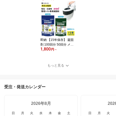
レ50回 便座カバー付き
防災トイレ 防災グッズ
簡易トイレ 凝固剤 災害
用 介護 携帯トイレ 消臭
抗菌 長期保存 半永久 15
年保存 大便対応 災害用
トイレ 防災用トイレ
即納 【15年保存】 凝固
剤 100回分 50回分 メー
1,800
カー直営 簡易トイレ 個
円
～
包装 消臭 抗菌 防災トイ
レ 非常用トイレ 携帯ト
イレ 防災グッズ 10g 100
もっと見る
個 長期保存用 凝固剤の
み 半永久保存 断水対策
介護用 緊急用トイレ ポ
ータブルトイレ 非常用ト
受注・発送カレンダー
イレ凝固剤
2026年8月
20
日
月
火
水
木
金
土
日
月
火