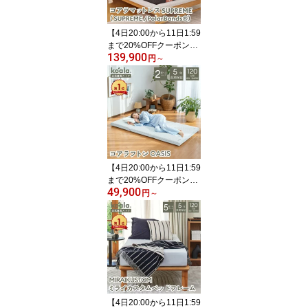
【4日20:00から11日1:59
まで20%OFFクーポン】
139,900
マットレス シングル セ
円
～
ミダブル ダブル クイー
ン キング コアラマット
レスシュプリーム SUPR
EME 低反発 高反発 厚み
28cm 抗菌 消臭 通気性
極上 腰痛 肩こり 安眠 快
適 寝心地 寝姿勢 koala
(R) コアラ(R)
【4日20:00から11日1:59
まで20%OFFクーポン】
49,900
コアラフトン OASIS シ
円
～
ングル セミダブル 布団
三つ折り 折りたたみ マ
ットレス 敷布団 高反発
厚み8.5cm 体圧分散 koal
a(R) コアラ(R)
【4日20:00から11日1:59