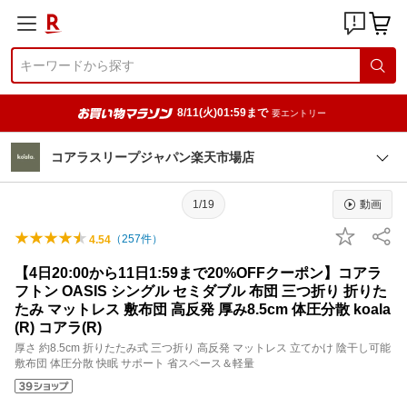
8/11(火)01:59まで
要エントリー
コアラスリープジャパン楽天市場店
1/19
動画
（
257
件）
4.54
【4日20:00から11日1:59まで20%OFFクーポン】コアラ
フトン OASIS シングル セミダブル 布団 三つ折り 折りた
たみ マットレス 敷布団 高反発 厚み8.5cm 体圧分散 koala
(R) コアラ(R)
厚さ 約8.5cm 折りたたみ式 三つ折り 高反発 マットレス 立てかけ 陰干し可能
敷布団 体圧分散 快眠 サポート 省スペース＆軽量