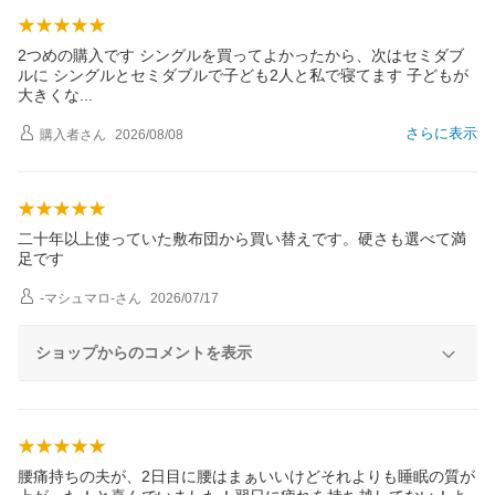
2つめの購入です シングルを買ってよかったから、次はセミダブ
ルに シングルとセミダブルで子ども2人と私で寝てます 子どもが
大きく
な
さらに表示
購入者
さん
2026/08/08
二十年以上使っていた敷布団から買い替えです。硬さも選べて満
足です
-マシュマロ-
さん
2026/07/17
ショップからのコメントを表示
腰痛持ちの夫が、2日目に腰はまぁいいけどそれよりも睡眠の質が