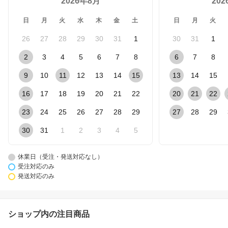
2026年8月
20
日
月
火
水
木
金
土
日
月
火
26
27
28
29
30
31
1
30
31
1
2
3
4
5
6
7
8
6
7
8
9
10
11
12
13
14
15
13
14
15
16
17
18
19
20
21
22
20
21
22
23
24
25
26
27
28
29
27
28
29
30
31
1
2
3
4
5
休業日（受注・発送対応なし）
受注対応のみ
発送対応のみ
ショップ内の注目商品