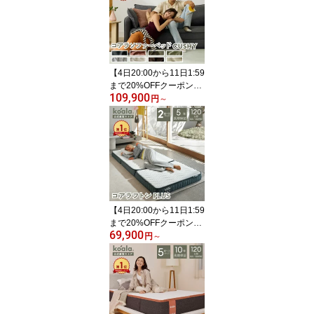
高反発 厚み23cm 抗菌 消
臭 通気性 腰痛 肩こり 安
眠 寝返り 洗える オール
シーズン 自分好みに調整
高級 寝心地 寝姿勢 koala
【4日20:00から11日1:59
(R)
まで20%OFFクーポン】
109,900
コアラソファーベッド C
円
～
USHY チャコールグレー
ペッパーグレー サンセッ
トラスト グリーン ワト
ル 2人掛け 3人掛け 120
日間返品・返金可能 5年
保証 コアラマットレス k
oala(R) コアラ(R)
【4日20:00から11日1:59
まで20%OFFクーポン】
69,900
コアラフトン PLUS シン
円
～
グル セミダブル 布団 三
つ折り 折りたたみ マッ
トレス 敷布団 高反発 厚
み11cm 体圧分散 koala
(R) コアラ(R)