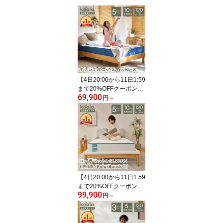
【4日20:00から11日1:59
まで20%OFFクーポン】
69,900
マットレス シングル セ
円
～
ミダブル ダブル クイー
ン キング オリジナルコ
アラマットレス 低反発
高反発 厚み21cm 硬め 快
適 寝心地 寝姿勢 koala
(R) コアラ(R)
【4日20:00から11日1:59
まで20%OFFクーポン】
99,900
マットレス シングル セ
円
～
ミダブル ダブル クイー
ン キング コアラマット
レスプラス PLUS 低反発