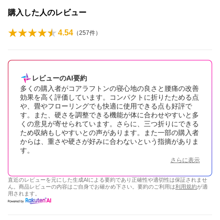
購入した人のレビュー
4.54
（
257
件）
レビューのAI要約
多くの購入者がコアラフトンの寝心地の良さと腰痛の改善
効果を高く評価しています。コンパクトに折りたためる点
や、畳やフローリングでも快適に使用できる点も好評で
す。また、硬さを調整できる機能が体に合わせやすいと多
くの意見が寄せられています。さらに、三つ折りにできる
ため収納もしやすいとの声があります。また一部の購入者
からは、重さや硬さが好みに合わないという指摘がありま
す。
さらに表示
直近のレビューを元にした生成AIによる要約であり正確性や適切性は保証されませ
ん。商品レビューの内容はご自身でお確かめ下さい。要約のご利用は
利用規約
が適
用されます。