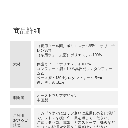
商品詳細
（夏用クール面）ポリエステル65%、ポリエチ
レン35%
（冬用ウォーム面）ポリエステル100%
素材
保護カバー：ポリエステル100%
コンフォート層：100N高反発ウレタンフォー
ム2cm
ベース層：180Nウレタンフォーム 5cm
復元率：97.31%
オーストラリアデザイン
製造国
中国製
・カビを防ぐには：定期的に風通しの良い場所
ご利用に
で、フトンを横に立て風を通してください。
おけるご
注意：タバコ、電気、ガスストーブ、裸火など
注意
すべての熱源や火気から遠ざけてください。