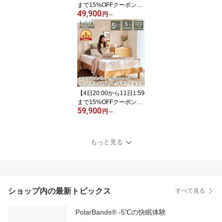
まで15%OFFクーポン】
49,900
MIRAIKUSTOM ミライカ
円
～
スタムベッドフレーム 木
製 ベッドフレーム シン
プル ナチュラル 高さ調
節可能 組み立て簡単 高
さ15.8~35.3 cm 収納 親
子 子供 カップル 新生活
引っ越し 120日間返品可
能 5年保証
【4日20:00から11日1:59
まで15%OFFクーポン】
59,900
ベッドフレーム シングル
円
～
セミダブル ダブル クイ
ーン キング コアラアー
バンベッドフレーム ヘッ
もっと見る
ドボード付き ヘッドボー
ドなし ベッド マットレ
ス すのこ 簡単組み立て
工具不要 頑丈 北欧 天然
木 収納 通気 コアラマッ
ショップ内の最新トピックス
すべて見る
トレス
PolarBands® -5℃の快眠体験