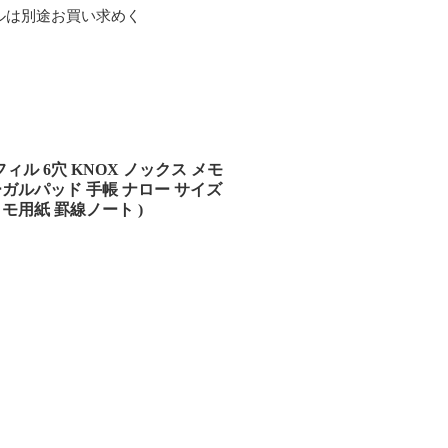
ルは別途お買い求めく
ル 6穴 KNOX ノックス メモ
ーガルパッド 手帳 ナロー サイズ
モ用紙 罫線ノート )