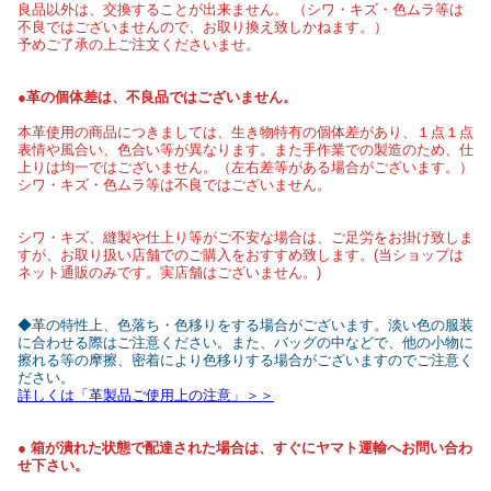
良品以外は、交換することが出来ません。 （シワ・キズ・色ムラ等は
不良ではございませんので、お取り換え致しかねます。）
予めご了承の上ご注文くださいませ。
●革の個体差は、不良品ではございません。
本革使用の商品につきましては、生き物特有の個体差があり、１点１点
表情や風合い、色合い等が異なります。また手作業での製造のため、仕
上りは均一ではございません。（左右差等がある場合がございます。）
シワ・キズ・色ムラ等は不良ではございません。
シワ・キズ、縫製や仕上り等がご不安な場合は、ご足労をお掛け致しま
すが、お取り扱い店舗でのご購入をおすすめ致します。(当ショップは
ネット通販のみです。実店舗はございません。)
◆革の特性上、色落ち・色移りをする場合がございます。淡い色の服装
に合わせる際はご注意ください。また、バッグの中などで、他の小物に
擦れる等の摩擦、密着により色移りする場合がございますのでご注意く
ださい。
詳しくは「革製品ご使用上の注意」＞＞
● 箱が潰れた状態で配達された場合は、すぐにヤマト運輸へお問い合わ
せ下さい。