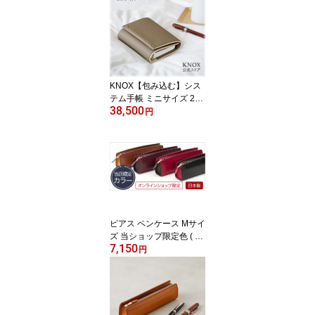
noxbrain レザー プレゼ
ント 革 ミニ手帳 ミニ5穴
リング 革手帳 カバー バ
インダー 5穴 ミニ5 M5
小さい ミニ ポケット手
帳 女性 男性 名前入れ 牛
KNOX【包み込む】シス
革 )
テム手帳 ミニサイズ 20
38,500
ミリ径 ( 手帳カバー 手帳
円
ミニ6穴 knoxbrain 本革
レザー ミニ手帳 ノック
ス 6穴手帳 高級手帳 ミニ
6 リング 6穴 20mm おし
ゃれ システム手帳 小さ
め カバー 革手帳 プレゼ
ント ギフト バインダー
手帳 ビジネス手帳 リン
ピアス ペンケース Mサイ
グ式 )
ズ 当ショップ限定色 ( 革
7,150
高級 knoxbrain KNOX ノ
円
ックス 筆箱 名入れ 名前
入れ レザー 本革 ケース
筆入れ ペンポーチ ペン
入れ レザーペンケース
大人 プレゼント おしゃ