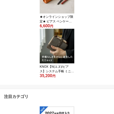
れ 贈り物 万年筆 ギフト
革ペンケース ペンケース
レザー 文房具 革小物 )
★オンラインショップ限
定★ ピアス ペンケースS
6,600
サイズ ( ペンケース 革 名
円
入れ 名前入れ おしゃれ
本革 レザー 女性 男性 ペ
ン入れ 筆入れ スリム プ
レゼント ギフト レザー
ペンケース 筆箱 コンパ
クト 大人 筆記具 ノック
ス 小さめ 革小物 本革ペ
ンケース 革製 牛革 )
KNOX【N(エヌ)/ピア
ス】システム手帳 ミニサ
35,200
イズ 20ミリ径 ( 名入れ
円
名前入れ 手帳カバー 手
帳 ミニ6穴 革 knoxbrain
本革 ミニ手帳 ノックス 6
穴手帳 高級手帳 ミニ6 リ
注目カテゴリ
ング 6穴 おしゃれ システ
ム手帳 小さめ プレゼン
ト ギフト バインダー カ
バー 革手帳 ビジネス手