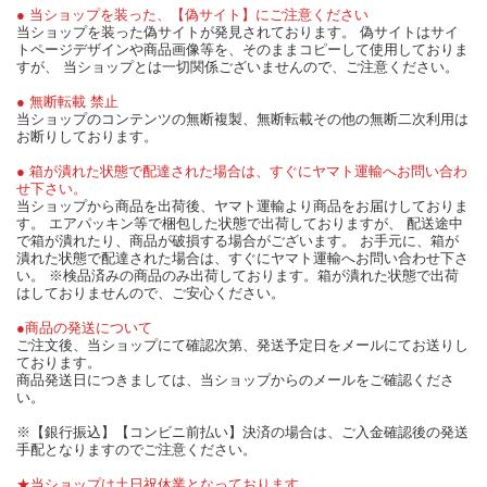
● 当ショップを装った、【偽サイト】にご注意ください
当ショップを装った偽サイトが発見されております。 偽サイトはサイ
トページデザインや商品画像等を、そのままコピーして使用しておりま
すが、 当ショップとは一切関係ございませんので、ご注意ください。
● 無断転載 禁止
当ショップのコンテンツの無断複製、無断転載その他の無断二次利用は
お断りしております。
● 箱が潰れた状態で配達された場合は、すぐにヤマト運輸へお問い合わ
せ下さい。
当ショップから商品を出荷後、ヤマト運輸より商品をお届けしておりま
す。 エアパッキン等で梱包した状態で出荷しておりますが、 配送途中
で箱が潰れたり、商品が破損する場合がございます。 お手元に、箱が
潰れた状態で配達された場合は、すぐにヤマト運輸へお問い合わせ下さ
い。 ※検品済みの商品のみ出荷しております。箱が潰れた状態で出荷
はしておりませんので、ご安心ください。
●商品の発送について
ご注文後、当ショップにて確認次第、発送予定日をメールにてお送りし
ております。
商品発送日につきましては、当ショップからのメールをご確認くださ
い。
※【銀行振込】【コンビニ前払い】決済の場合は、ご入金確認後の発送
手配となりますのでご注意ください。
★当ショップは土日祝休業となっております。