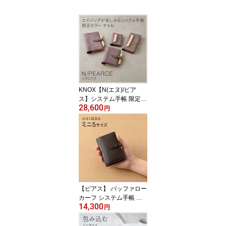
KNOX【N(エヌ)/ピア
ス】システム手帳 限定カ
28,600
ラー：すもも×ナチュラ
円
ル( 手帳カバー knoxbrain
本革 ノックス レザー シ
ステム手帳 革 限定品 限
定色 ビジネス手帳 カバ
ー プレゼント ギフト ス
ケジュール帳 リング手帳
革手帳カバー すもも バ
インダー手帳 リング式
【ピアス】 バッファロー
手帳 )
カーフ システム手帳 ミ
14,300
ニ5サイズ ( 手帳 手帳カ
円
バー ビジネス手帳 本革
ノックス KNOX 名入れ k