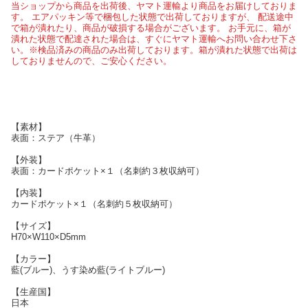
当ショップから商品を出荷後、ヤマト運輸より商品をお届けしておりま
す。 エアパッキン等で梱包した状態で出荷しておりますが、 配送途中
で箱が潰れたり、商品が破損する場合がございます。 お手元に、箱が
潰れた状態で配達された場合は、すぐにヤマト運輸へお問い合わせ下さ
い。※検品済みの商品のみ出荷しております。箱が潰れた状態で出荷は
しておりませんので、ご安心ください。
【素材】
表面：ステア（牛革）
【外装】
表面：カードポケット×１（名刺約３枚収納可）
【内装】
カードポケット×１（名刺約５枚収納可）
【サイズ】
H70×W110×D5mm
【カラー】
藍(ブルー)、うす染め藍(ライトブルー)
【生産国】
日本