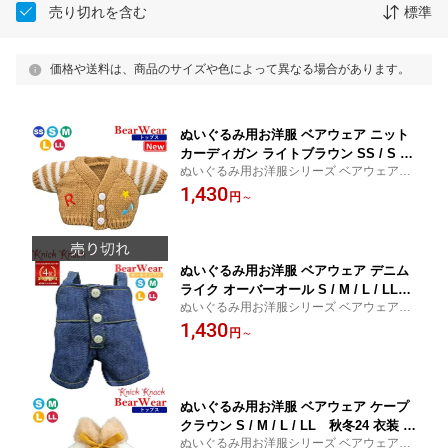
売り切れを含む
標準
価格や送料は、商品のサイズや色によって異なる場合があります。
ぬいぐるみ用お洋服 ベアウェア ニット
カーディガン ライトブラウン SS / S /
ぬいぐるみ用お洋服シリーズ ベアウェア 秋
M / L / LL サイズによってボタンの数
冬 トップス 衣装 コスチューム 着せ替え ぬ
1,430
が異なります 秋冬 衣装 コスチューム
円
～
い服 ぬい活 ぬい撮り 推しぬい
着せ替え ぬい服 ぬい活 ぬい撮り 秋冬2
5新作 トップス
ぬいぐるみ用お洋服 ベアウェア デニム
ライク オーバーオール S / M / L / LL
ぬいぐるみ用お洋服シリーズ ベアウェア 秋
秋冬 衣装 コスチューム 着せ替え ぬい
冬 オールインワン 衣装 コスチューム 着せ
1,430
服 ぬい活 ぬい撮り 秋冬23 オールイン
円
～
替え ぬい服 ぬい活 ぬい撮り 推しぬい
ワン
ぬいぐるみ用お洋服 ベアウェア ケープ
クラウン S / M / L / LL 秋冬24 衣装 コ
ぬいぐるみ用お洋服シリーズ ベアウェア 秋
スチューム 着せ替え ぬい服 ぬい活 ぬ