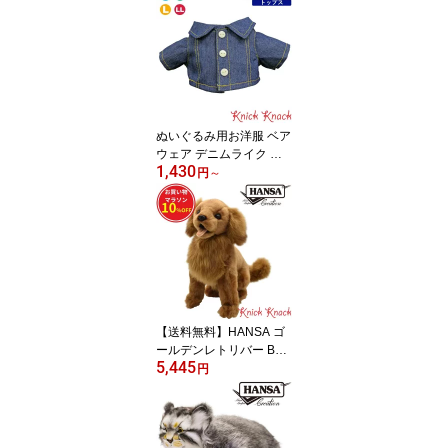
せ替え ぬい服 ぬい活 ぬ
い撮り 春夏24 トップス
ぬいぐるみ用お洋服 ベア
ウェア デニムライク シ
1,430
ャツ S / M / L / LL 秋冬
円
～
衣装 コスチューム 着せ
替え ぬい服 ぬい活 ぬい
撮り 秋冬23 トップス
【送料無料】HANSA ゴ
ールデンレトリバー BH6
5,445
184 マラソン限定10%
円
OFF ハンサ リアル 動物
ぬいぐるみ かわいい グ
ッズ 雑貨 置物 オブジェ
インテリア いぬ 犬