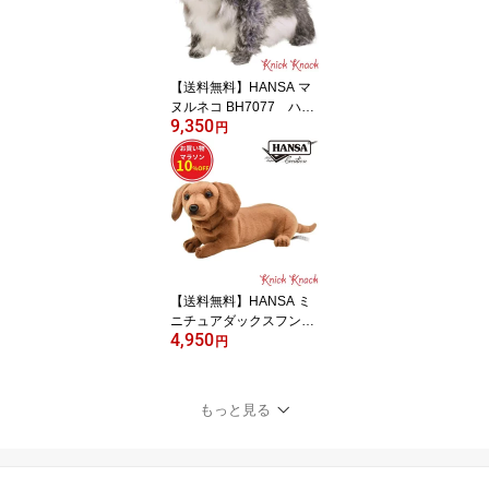
【送料無料】HANSA マ
ヌルネコ BH7077 ハン
9,350
サ リアル 動物 ぬいぐる
円
み かわいい グッズ 雑貨
置物 オブジェ インテリ
ア
【送料無料】HANSA ミ
ニチュアダックスフンド
4,950
仔 BH4002 マラソン限
円
定10%OFF ハンサ リア
ル 動物 ぬいぐるみ かわ
いい グッズ 雑貨 置物 オ
もっと見る
ブジェ インテリア いぬ
犬