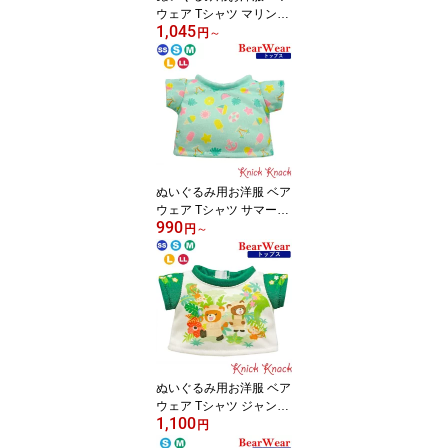
ウェア Tシャツ マリンボ
1,045
ーダー SS / S / M / L / LL
円
～
春夏 衣装 コスチュー
ム 着せ替え ぬい服 ぬい
活 ぬい撮り 春夏24 トッ
プス
ぬいぐるみ用お洋服 ベア
ウェア Tシャツ サマーグ
990
リーン SS / S / M / L / LL
円
～
春夏 衣装 コスチュー
ム 着せ替え ぬい服 ぬい
活 ぬい撮り 春夏25 トッ
プス
ぬいぐるみ用お洋服 ベア
ウェア Tシャツ ジャング
1,100
ル SS / S / M / L / LL 春
円
夏 衣装 コスチューム 着