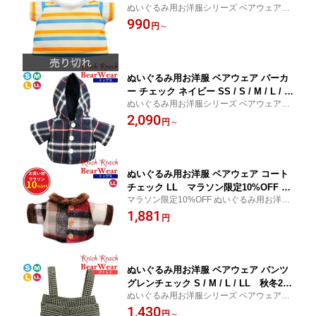
ぬいぐるみ用お洋服シリーズ ベアウェア 春
衣装 コスチューム 着せ替え ぬい服 ぬ
夏 トップス 衣装 コスチューム 着せ替え ぬ
990
い活 ぬい撮り 春夏25 トップス
円
～
い服 ぬい活 ぬい撮り 推しぬい
ぬいぐるみ用お洋服 ベアウェア パーカ
ー チェック ネイビー SS / S / M / L / L
ぬいぐるみ用お洋服シリーズ ベアウェア 秋
L 秋冬24 衣装 コスチューム 着せ替え
冬 トップス 衣装 コスチューム 着せ替え ぬ
2,090
ぬい服 ぬい活 ぬい撮り サイズにより個
円
～
い服 ぬい活 ぬい撮り 推しぬい
体差あり
ぬいぐるみ用お洋服 ベアウェア コート
チェック LL マラソン限定10%OFF 秋
マラソン限定10%OFF ぬいぐるみ用お洋服
冬 衣装 コスチューム 着せ替え ぬい服
シリーズ ベアウェア 秋冬 トップス ぬい服
1,881
ぬい活 ぬい撮り トップス
円
ぬいぐるみ用お洋服 ベアウェア パンツ
グレンチェック S / M / L / LL 秋冬24
ぬいぐるみ用お洋服シリーズ ベアウェア 秋
衣装 コスチューム 着せ替え ぬい服 ぬ
冬 ボトムス 衣装 コスチューム 着せ替え ぬ
1,430
い活 ぬい撮り サイズにより個体差あり
円
～