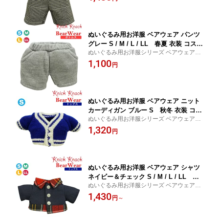
い服 ぬい活 ぬい撮り 推しぬい
ぬいぐるみ用お洋服 ベアウェア パンツ
グレー S / M / L / LL 春夏 衣装 コスチ
ぬいぐるみ用お洋服シリーズ ベアウェア 春
ューム 着せ替え ぬい服 ぬい活 ぬい撮
夏 ボトムス ぬい服
1,100
り 春夏24 ボトムス
円
ぬいぐるみ用お洋服 ベアウェア ニット
カーディガン ブルー S 秋冬 衣装 コス
ぬいぐるみ用お洋服シリーズ ベアウェア 秋
チューム 着せ替え ぬい服 ぬい活 ぬい
冬 トップス 衣装 コスチューム 着せ替え ぬ
1,320
撮り 秋冬22 トップス
円
い服 ぬい活 ぬい撮り 推しぬい
ぬいぐるみ用お洋服 ベアウェア シャツ
ネイビー＆チェック S / M / L / LL 秋
ぬいぐるみ用お洋服シリーズ ベアウェア 秋
冬24 衣装 コスチューム 着せ替え ぬい
冬 トップス 衣装 コスチューム 着せ替え ぬ
1,430
服 ぬい活 ぬい撮り サイズにより個体差
円
～
い服 ぬい活 ぬい撮り 推しぬい
あり