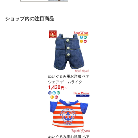
ショップ内の注目商品
ぬいぐるみ用お洋服 ベア
ウェア デニムライク オ
1,430
ーバーオール S / M / L / L
円
～
L 秋冬 衣装 コスチュー
ム 着せ替え ぬい服 ぬい
活 ぬい撮り 秋冬23 オー
ルインワン
ぬいぐるみ用お洋服 ベア