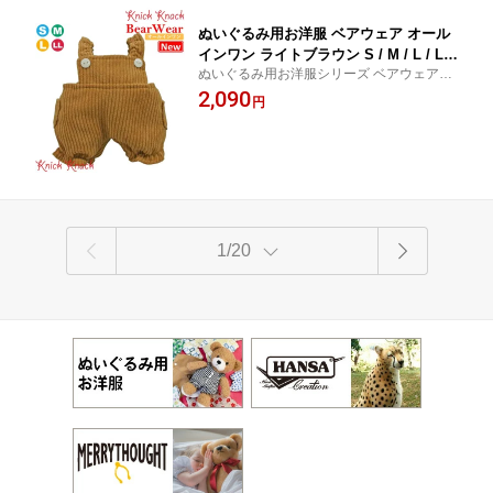
ぬいぐるみ用お洋服 ベアウェア オール
インワン ライトブラウン S / M / L / LL
ぬいぐるみ用お洋服シリーズ ベアウェア 秋
秋冬 衣装 コスチューム 着せ替え ぬ
冬 オールインワン 衣装 コスチューム 着せ
2,090
い服 ぬい活 ぬい撮り 秋冬25新作 オー
円
替え ぬい服 ぬい活 ぬい撮り 推しぬい
ルインワン
1/20