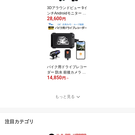
3Dアラウンドビュー 9イ
ンチAndroidモニター ド
28,600
ライブレコーダー 1080P
円
360度鳥瞰パノラマ映像
全方向3Dバードビューモ
ニターシステム 空中映像
3ヶ月保証
バイク用ドライブレコー
ダー 防水 前後カメラ Wi
14,850
Fi 二輪車ドラレコ FHD1
円
～
080P録画 常時録画Gセ
ンサー 150°広角 交通事
故 記録 煽り運転防止 オ
もっと見る
ートバイドライブレコー
ダー iOS Android 対応 1
ヶ月保証
注目カテゴリ