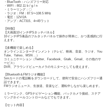
・BlueTooth：ハンズフリー対応
・WIFI：802.11 b / g / n
・ミラーリング：〇
・ラジオ：FM：87.5〜108.5 MHz
・電圧：12V/2A
・アンプ：AC7315、4×45ワット
【特徴】
【大画面10インチIPSタッチパネル】
10インチIPS液晶のフルタッチパネルで操作が簡単に、かつ直感的に行
えます。
【多機能で楽しめる】
オンラインエンターテインメント（テレビ、映画、音楽、ラジオ、You
Tube、Yahoo、MSN ...）
コミュニケーション（Twitter、Facebook、Gtalk、Gmail、その他のサ
ービス）
DVR、アラウンドビューカメラのモニターとしても使えます。
【Bluetooth＆FMラジオ機能】
Simカードの電話帳をダウンロードして、便利で安全にハンズフリー通
話できます。
FMラジオニュース、生放送、音楽など、運転中しながら楽しめます。
ミラーリンク、GPSナビゲーション機能、バックカメラ接続、ステア
リングホイールコントロールなどでもできます。
【セット内容】