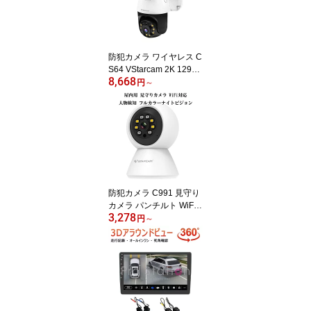
防犯カメラ ワイヤレス C
S64 VStarcam 2K 1296p
8,668
300万画素 夜でもフルカ
円
～
ラー録画 人体検知 動体
検知 ライトアップ サイ
レン ONVIF ペット wifi A
Pモード MicroSDカード
録画 録音 遠隔監視 屋内
外兼用 PSE 技適 6ヶ月保
証
防犯カメラ C991 見守り
カメラ パンチルト WiFi
3,278
対応 ペットカメラ スマ
円
～
ホ遠隔操作 屋内用 PSE
技適 6ヶ月保証