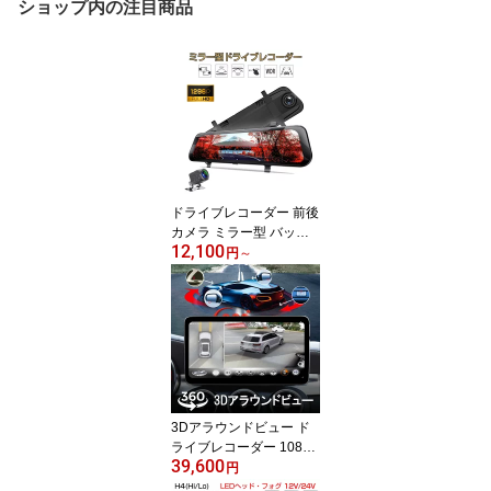
ショップ内の注目商品
ドライブレコーダー 前後
カメラ ミラー型 バック
12,100
カメラ あおり運転対策 F
円
～
HD 2k 1296P 200万画素
10インチ タッチパネル 1
70度広角 常時録画 WDR
防水 6ヶ月保証
3Dアラウンドビュー ド
ライブレコーダー 1080P
39,600
360度鳥瞰パノラマ映像
円
全方向3Dバードビューモ