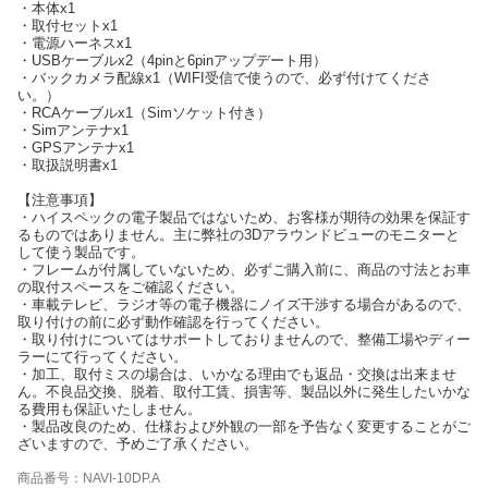
・本体x1
・取付セットx1
・電源ハーネスx1
・USBケーブルx2（4pinと6pinアップデート用）
・バックカメラ配線x1（WIFI受信で使うので、必ず付けてくださ
い。）
・RCAケーブルx1（Simソケット付き）
・Simアンテナx1
・GPSアンテナx1
・取扱説明書x1
【注意事項】
・ハイスペックの電子製品ではないため、お客様が期待の効果を保証す
るものではありません。主に弊社の3Dアラウンドビューのモニターと
して使う製品です。
・フレームが付属していないため、必ずご購入前に、商品の寸法とお車
の取付スペースをご確認ください。
・車載テレビ、ラジオ等の電子機器にノイズ干渉する場合があるので、
取り付けの前に必ず動作確認を行ってください。
・取り付けについてはサポートしておりませんので、整備工場やディー
ラーにて行ってください。
・加工、取付ミスの場合は、いかなる理由でも返品・交換は出来ませ
ん。不良品交換、脱着、取付工賃、損害等、製品以外に発生したいかな
る費用も保証いたしません。
・製品改良のため、仕様および外観の一部を予告なく変更することがご
ざいますので、予めご了承ください。
商品番号：NAVI-10DP.A