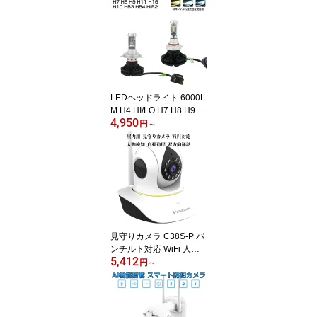
ニターシステム 空中映像
映像調整シート付 3ヶ月
保証
LEDヘッドライト 6000L
M H4 HI/LO H7 H8 H9 H
4,950
10 H11 H16 HB3 HB4 HI
円
～
R2 H1 H3 ファンレス 2
個入り 色交換シート付 L
ED ヘッドライト バイク
車検対応 12V 24V 6ヶ月
保証
見守りカメラ C38S-P パ
ンチルト対応 WiFi 人物
5,412
検知 動体検知 ナイトビ
円
～
ジョン 双方向音声 ペッ
トカメラ 防犯カメラ PS
E 技適 6ヶ月保証