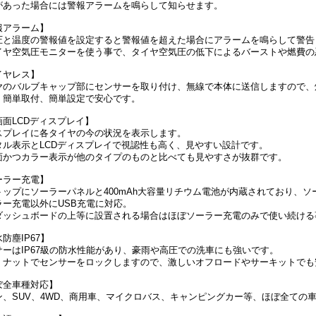
があった場合には警報アラームを鳴らして知らせます。
報アラーム】
圧と温度の警報値を設定すると警報値を超えた場合にアラームを鳴らして警告
イヤ空気圧モニターを使う事で、タイヤ空気圧の低下によるバーストや燃費の
イヤレス】
ヤのバルブキャップ部にセンサーを取り付け、無線で本体に送信しますので、
、簡単取付、簡単設定で安心です。
画面LCDディスプレイ】
スプレイに各タイヤの今の状況を表示します。
タル表示とLCDディスプレイで視認性も高く、見やすい設計です。
面かつカラー表示が他のタイプのものと比べても見やすさが抜群です。
ーラー充電】
トップにソーラーパネルと400mAh大容量リチウム電池が内蔵されており、
ラー充電以外にUSB充電に対応。
ダッシュボードの上等に設置される場合はほぼソーラー充電のみで使い続ける
防塵IP67】
サーはIP67級の防水性能があり、豪雨や高圧での洗車にも強いです。
、ナットでセンサーをロックしますので、激しいオフロードやサーキットでも
ぼ全車種対応】
ン、SUV、4WD、商用車、マイクロバス、キャンピングカー等、ほぼ全ての