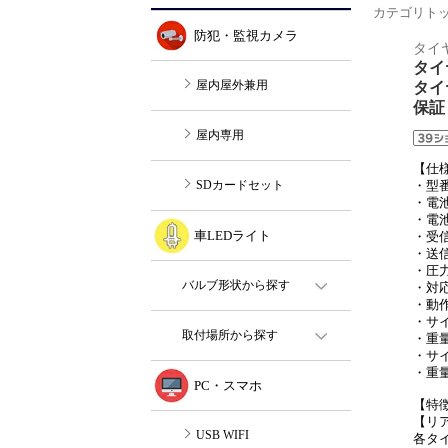
カテゴリト
タイ
タイ
タイ
保証
【仕
・型番
・電
・電池
・受信
・送信
・圧力
・対
・動作
・サイ
・重量
・サイ
・重量
【特
【リ
各タ