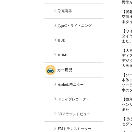
異常
【警
空気
本タ
【ワ
タイ
また
【大
ディ
デジ
大画
【ソ
本体
ソー
車の
【防水
セン
また
【ほ
セダ