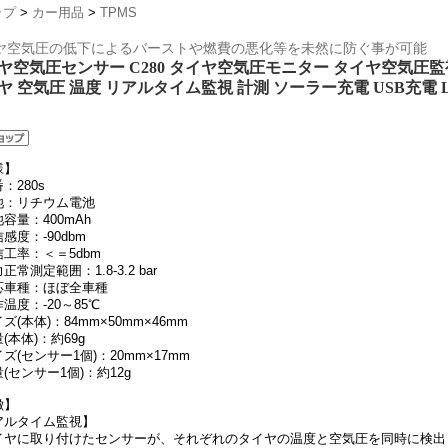
ップ
>
カー用品
>
TPMS
ヤ空気圧の低下によるバーストや燃費の悪化等を未然に防ぐ事が可能
ヤ空気圧センサー C280 タイヤ空気圧モニター タイヤ空気圧監視
ヤ 空気圧 温度 リアルタイム監視 計測 ソーラー充電 USB充電 
様】
：280s
池：リチウム電池
容量：400mAh
感度：-90dbm
工率：＜＝5dbm
正常測定範囲：1.8-3.2 bar
応車種：ほぼ全車種
温度：-20～85℃
ズ(本体)：84mm×50mm×46mm
(本体)：約69g
ズ(センサー1個)：20mm×17mm
(センサー1個)：約12g
徴】
アルタイム監視】
イヤに取り付けたセンサーが、それぞれのタイヤの温度と空気圧を同時に検出