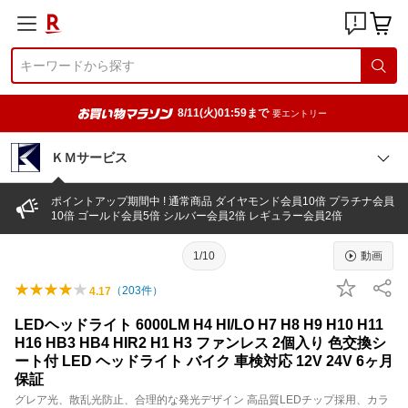
8/11(火)01:59まで
要エントリー
ＫＭサービス
ポイントアップ期間中 ! 通常商品 ダイヤモンド会員10倍 プラチナ会員
10倍 ゴールド会員5倍 シルバー会員2倍 レギュラー会員2倍
1/10
動画
（
203
件）
4.17
LEDヘッドライト 6000LM H4 HI/LO H7 H8 H9 H10 H11
H16 HB3 HB4 HIR2 H1 H3 ファンレス 2個入り 色交換シ
ート付 LED ヘッドライト バイク 車検対応 12V 24V 6ヶ月
保証
グレア光、散乱光防止、合理的な発光デザイン 高品質LEDチップ採用、カラ