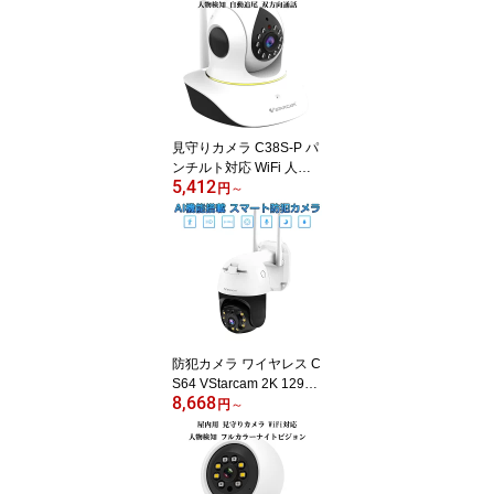
個入り 色交換シート付 L
ED ヘッドライト バイク
車検対応 12V 24V 6ヶ月
保証
見守りカメラ C38S-P パ
ンチルト対応 WiFi 人物
5,412
検知 動体検知 ナイトビ
円
～
ジョン 双方向音声 ペッ
トカメラ 防犯カメラ PS
E 技適 6ヶ月保証
防犯カメラ ワイヤレス C
S64 VStarcam 2K 1296p
8,668
300万画素 夜でもフルカ
円
～
ラー録画 人体検知 動体
検知 ライトアップ サイ
レン ONVIF ペット wifi A
Pモード MicroSDカード