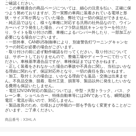
ご確認ください。
・この車種適合の商品ページについては、細心の注意を払い、正確に保
つよう努めておりますが、万一実際の車両に装着されている電球と形
状・サイズ等が異なっていた場合、弊社では一切の保証ができません。
・純正品ではなく、様々な車種に対応する汎用の社外品なので、ウイン
カーハイフラ発生した場合、ハイフラ防止抵抗キャンセラーを付けた
り、ライトを取り付けの際、車種によるバンパー外したり、一部加工が
必要になる場合がございます。
・一部外車、CANBUS制御車により、別途警告灯ワーニングキャンセ
ラーの対応が必要の場合がございます。
・取り付けの前に必ず動作確認を行ってください。取り付けについて
は、サポートしておりませんので、整備工場やディーラーにて行ってく
ださい。車検基準適合品ですが、車検保証まではできかねます。
・正しく装着をされなかった場合の事故や不具合に関し、当社はいかな
る理由に関わらず、保証対応外となり、一切の責任を負いかねます。
・加工、取付ミスの場合は、いかなる理由でも返品・交換は出来ませ
ん。不良品交換、脱着、取付工賃、損害等、製品以外に発生したいかな
る費用も保証いたしません。
・電圧12V/24V対応の製品については、中型・大型トラック、バス、ク
レーン車、ショベルカー、特殊自動車等には24Vであっても、瞬間起動
電圧・電流が高いので、対応しません。
・製品改良のため、仕様および外観の一部を予告なく変更することがご
ざいます、ご了承ください。
商品番号：X3HL.A