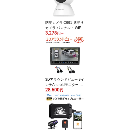
録画 録音 遠隔監視 屋内
外兼用 PSE 技適 6ヶ月保
証
防犯カメラ C991 見守り
カメラ パンチルト WiFi
3,278
対応 ペットカメラ スマ
円
～
ホ遠隔操作 屋内用 PSE
技適 6ヶ月保証
3Dアラウンドビュー 9イ
ンチAndroidモニター ド
28,600
ライブレコーダー 1080P
円
360度鳥瞰パノラマ映像
全方向3Dバードビューモ
ニターシステム 空中映像
3ヶ月保証