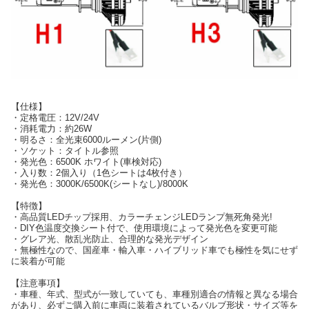
【仕様】
・定格電圧：12V/24V
・消耗電力：約26W
・明るさ：全光束6000ルーメン(片側)
・ソケット：タイトル参照
・発光色：6500K ホワイト(車検対応)
・入り数：2個入り（1色シートは4枚付き）
・発光色：3000K/6500K(シートなし)/8000K
【特徴】
・高品質LEDチップ採用、カラーチェンジLEDランプ無死角発光!
・DIY色温度交換シート付で、使用環境によって発光色を変更可能
・グレア光、散乱光防止、合理的な発光デザイン
・無極性なので、国産車・輸入車・ハイブリッド車でも極性を気にせず
に装着が可能
【注意事項】
・車種、年式、型式が一致していても、車種別適合の情報と異なる場合
があり、必ずご購入前に車両に装着されているバルブ形状・サイズ等を