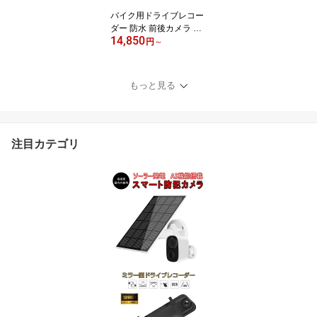
バイク用ドライブレコー
ダー 防水 前後カメラ Wi
14,850
Fi 二輪車ドラレコ FHD1
円
～
080P録画 常時録画Gセ
ンサー 150°広角 交通事
故 記録 煽り運転防止 オ
もっと見る
ートバイドライブレコー
ダー iOS Android 対応 1
ヶ月保証
注目カテゴリ