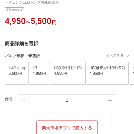
ーチェンジLEDランプ無死角発光!
4,950
5,500
〜
円
商品詳細を選択
バルブ形状
：
未選択
すべて見る
H4(Hi/Lo)
H7
H8(H9/H11/H16)
HB3(HB4/H10/HIR2)
5,500円
4,950円
4,950円
4,950円
数量
楽天市場アプリで購入する