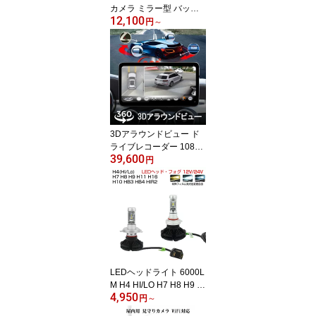
カメラ ミラー型 バック
12,100
カメラ あおり運転対策 F
円
～
HD 2k 1296P 200万画素
10インチ タッチパネル 1
70度広角 常時録画 WDR
防水 6ヶ月保証
3Dアラウンドビュー ド
ライブレコーダー 1080P
39,600
360度鳥瞰パノラマ映像
円
全方向3Dバードビューモ
ニターシステム 空中映像
映像調整シート付 3ヶ月
保証
LEDヘッドライト 6000L
M H4 HI/LO H7 H8 H9 H
4,950
10 H11 H16 HB3 HB4 HI
円
～
R2 H1 H3 ファンレス 2