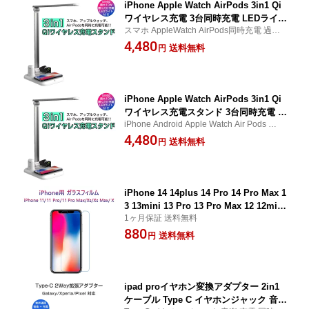
iPhone Apple Watch AirPods 3in1 Qi
ワイヤレス充電 3台同時充電 LEDライト
スマホ AppleWatch AirPods同時充電 過充
付き Android スマホ アップルウォッチ
電保護設計 iPhoneは最大7.5W、Androidス
4,480
QC3.0 急速充電対応 ワイヤレスチャー
送料無料
円
マホは最大10WでのQC3.0 急速充電に対応
ジャー Galaxy Xperia 対応 白 1ヶ月保
証
iPhone Apple Watch AirPods 3in1 Qi
ワイヤレス充電スタンド 3台同時充電 L
iPhone Android Apple Watch Air Pods 同時
EDライト Androidスマホ アップルウォ
充電 iPhoneは最大7.5W、Androidスマホは
4,480
ッチ QC3.0 急速充電対応 ワイヤレスチ
送料無料
円
最大10WでのQC3.0 急速充電に対応
ャージャー Galaxy Xperia 対応 白 1ヶ
月保証 SDL
iPhone 14 14plus 14 Pro 14 Pro Max 1
3 13mini 13 Pro 13 Pro Max 12 12mini
1ヶ月保証 送料無料
12 Pro 12 Pro Max 11 11 Pro 11 Pro M
880
ax XS XS XR 8 7 Plus ガラスフィルム
送料無料
円
2枚セット 強化ガラス 透過率99% 硬度9
H 極薄 指紋防止 防汚れ 耐衝撃 飛散防
止 保護フィルム 1ヶ月保証 SDL
ipad proイヤホン変換アダプター 2in1
ケーブル Type C イヤホンジャック 音楽