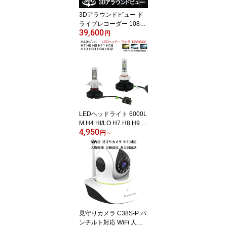
3Dアラウンドビュー ド
ライブレコーダー 1080P
39,600
360度鳥瞰パノラマ映像
円
全方向3Dバードビューモ
ニターシステム 空中映像
映像調整シート付 3ヶ月
保証
LEDヘッドライト 6000L
M H4 HI/LO H7 H8 H9 H
4,950
10 H11 H16 HB3 HB4 HI
円
～
R2 H1 H3 ファンレス 2
個入り 色交換シート付 L
ED ヘッドライト バイク
車検対応 12V 24V 6ヶ月
保証
見守りカメラ C38S-P パ
ンチルト対応 WiFi 人物