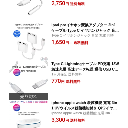
2,750
ios対応 1ヶ月保証
送料無料
円
ipad proイヤホン変換アダプター 2in1
ケーブル Type C イヤホンジャック 音楽
Type C イヤホンジャック 音楽 充電 同時
充電 同時 通話可能 3.5mm 拡張 変換ケ
1,650
ーブル ヘッドホン リモコン対応 Androi
送料無料
円
～
d Type-Cポートのデバイスに対応 1ヶ月
保証
Type C Lightningケーブル PD充電 18W
急速充電 高速データ転送 通信 USB C
1ヶ月保証 送料無料
ライトニング Power Deliverly 1m 白 iP
770
hone iPad 最新ios対応 1ヶ月保証
送料無料
円
iphone apple watch 殺菌機能 充電 3in
1 UVウイルス殺菌機能付き Qiワイヤレ
iphone apple watch 殺菌機能 充電 3in1【コ
ス 10W 無線 急速充電 Android アップ
ロナウィルス対策！！ スマホや時計、アク
3,300
ルウォッチ AirPods 同時充電 GalaxyS
送料無料
円
セサリー、小物等のコロナの消毒に！！】
9 UV除菌 ステアライザー 滅菌ボックス