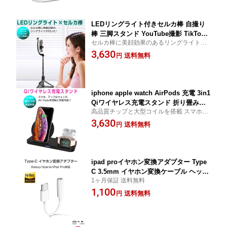
スマホ消毒 小物 衛生機器 白 1ヶ月保証
LEDリングライト付きセルカ棒 自撮り
棒 三脚スタンド YouTube撮影 TikTok 1
セルカ棒に美顔効果のあるリングライトが
7Live ライブ配信 卓上 リモコン付き 動
付いた！ 自撮りは勿論、YouTubeやTikTo
3,630
画 オンライン会議 授業 zoom 高輝度
送料無料
円
k、17Live等の動画撮影でもキレイに映せて
美容 キレイ 9パターンのライト 伸縮 35
最適！
cm〜90cm フィルライト 1ヶ月保証 SD
L
iphone apple watch AirPods 充電 3in1
Qiワイヤレス充電スタンド 折り畳み式
高品質チップと大型コイルを搭載 スマホ ア
Androidスマホ アップルウォッチ 無線
ップルウォッチ Air Pods 同時充電 充電しな
3,630
同時充電 ワイヤレスチャージャー iPho
送料無料
円
がら通話、動画視聴可能 縦でも横でも充電
ne11 Galaxy S9 対応 黒 1ヶ月保証
可能
ipad proイヤホン変換アダプター Type
C 3.5mm イヤホン変換ケーブル ヘッド
1ヶ月保証 送料無料
ホン 音声通話 リモコン 対応 Android/i
1,100
Pad Pro/Galaxy/Xperiaなどに対応 1ヶ
送料無料
円
月保証 SDL