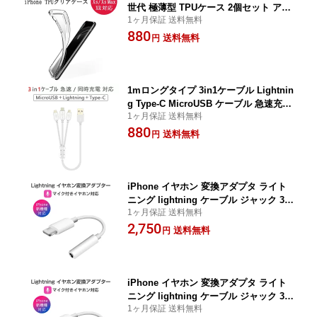
世代 極薄型 TPUケース 2個セット アイ
1ヶ月保証 送料無料
フォン スマートフォン ケース 衝撃吸収
880
傷防止 スリップ防止 放熱 防水 防塵 1ヶ
送料無料
円
月保証
1mロングタイプ 3in1ケーブル Lightnin
g Type-C MicroUSB ケーブル 急速充電
1ヶ月保証 送料無料
同時充電対応 iPhone iPad Macbook A
880
ndroid Xperia Galaxy 1ヶ月保証 SDL
送料無料
円
iPhone イヤホン 変換アダプタ ライト
ニング lightning ケーブル ジャック 3.5
1ヶ月保証 送料無料
mm ヘッドホン iPhone iPad iPod 最新
2,750
ios対応 1ヶ月保証
送料無料
円
iPhone イヤホン 変換アダプタ ライト
ニング lightning ケーブル ジャック 3.5
1ヶ月保証 送料無料
mm ヘッドホン iPhone iPad iPod 最新