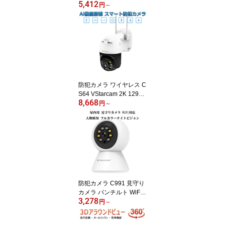
5,412
検知 動体検知 ナイトビ
円
～
ジョン 双方向音声 ペッ
トカメラ 防犯カメラ PS
E 技適 6ヶ月保証
防犯カメラ ワイヤレス C
S64 VStarcam 2K 1296p
8,668
300万画素 夜でもフルカ
円
～
ラー録画 人体検知 動体
検知 ライトアップ サイ
レン ONVIF ペット wifi A
Pモード MicroSDカード
録画 録音 遠隔監視 屋内
外兼用 PSE 技適 6ヶ月保
証
防犯カメラ C991 見守り
カメラ パンチルト WiFi
3,278
対応 ペットカメラ スマ
円
～
ホ遠隔操作 屋内用 PSE
技適 6ヶ月保証