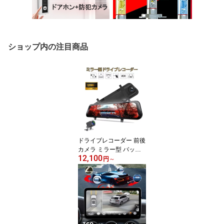
ショップ内の注目商品
ドライブレコーダー 前後
カメラ ミラー型 バック
12,100
カメラ あおり運転対策 F
円
～
HD 2k 1296P 200万画素
10インチ タッチパネル 1
70度広角 常時録画 WDR
防水 6ヶ月保証