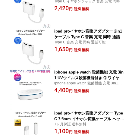
Type C イヤホンジャック 音楽 充電 同時
充電 同時 通話可能 3.5mm 拡張 変換ケ
2,420
ーブル ヘッドホン リモコン対応 Androi
送料無料
円
d Type-Cポートのデバイスに対応 1ヶ月
保証 SDL
ipad proイヤホン変換アダプター 2in1
ケーブル Type C 音楽 充電 同時 通話可
Type C 音楽 充電 同時 通話可能
能 拡張 変換ケーブル 音楽聴きながら充
1,650
電 ヘッドホン リモコン対応 Android Ty
送料無料
円
pe-Cポートのデバイスに対応 1ヶ月保証
SDL
iphone apple watch 殺菌機能 充電 3in
1 UVウイルス殺菌機能付き Qiワイヤレ
iphone apple watch 殺菌機能 充電 3in1【コ
ス 10W 急速充電 Android アップルウォ
ロナウィルス対策！！ スマホや時計、アク
4,400
ッチ AirPods 同時充電 GalaxyS9 UV除
送料無料
円
セサリー、小物等のコロナの消毒に！！】
菌 ステアライザー 滅菌ボックス スマホ
時計 小物 衛生機器 白 1ヶ月保証 SDL
ipad proイヤホン変換アダプター Type
C 3.5mm イヤホン変換ケーブル ヘッド
1ヶ月保証 送料無料
ホン 音声通話 リモコン 対応 Android/i
1,100
Pad Pro/Galaxy/Xperiaなどに対応 1ヶ
送料無料
円