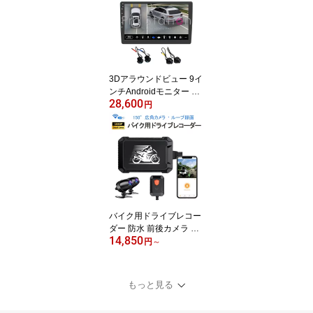
3Dアラウンドビュー 9イ
ンチAndroidモニター ド
28,600
ライブレコーダー 1080P
円
360度鳥瞰パノラマ映像
全方向3Dバードビューモ
ニターシステム 空中映像
3ヶ月保証
バイク用ドライブレコー
ダー 防水 前後カメラ Wi
14,850
Fi 二輪車ドラレコ FHD1
円
～
080P録画 常時録画Gセ
ンサー 150°広角 交通事
故 記録 煽り運転防止 オ
もっと見る
ートバイドライブレコー
ダー iOS Android 対応 1