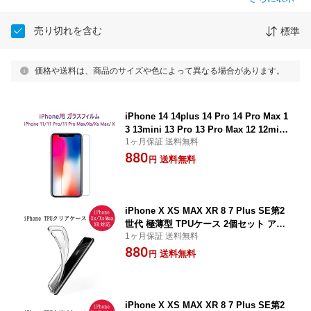
売り切れを含む
標準
価格や送料は、商品のサイズや色によって異なる場合があります。
iPhone 14 14plus 14 Pro 14 Pro Max 1
3 13mini 13 Pro 13 Pro Max 12 12mini
1ヶ月保証 送料無料
12 Pro 12 Pro Max 11 11 Pro 11 Pro M
880
ax XS XS XR 8 7 Plus ガラスフィルム
送料無料
円
2枚セット 強化ガラス 透過率99% 硬度9
H 極薄 指紋防止 防汚れ 耐衝撃 飛散防
止 保護フィルム 1ヶ月保証
iPhone X XS MAX XR 8 7 Plus SE第2
世代 極薄型 TPUケース 2個セット アイ
1ヶ月保証 送料無料
フォン スマートフォン ケース 衝撃吸収
880
傷防止 スリップ防止 放熱 防水 防塵 1ヶ
送料無料
円
月保証 SDL
iPhone X XS MAX XR 8 7 Plus SE第2