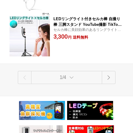
月保証
LEDリングライト付きセルカ棒 自撮り
棒 三脚スタンド YouTube撮影 TikTok 1
セルカ棒に美顔効果のあるリングライトが
7Live ライブ配信 卓上 リモコン付き 動
付いた！ 自撮りは勿論、YouTubeやTikTo
3,300
画 オンライン会議 授業 zoom 高輝度
送料無料
円
k、17Live等の動画撮影でもキレイに映せて
美容 キレイ 9パターンのライト 伸縮 35
最適！
cm〜90cm フィルライト 1ヶ月保証
1/4