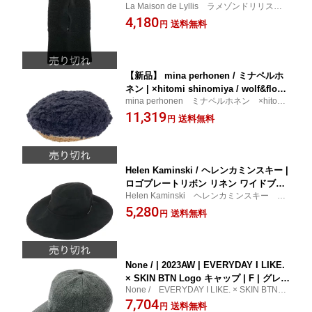
La Maison de Lyllis ラメゾンドリリス VI
ードキャップ | F | ブラック | レディー
S バラクラバ ニット フードキャップ レデ
4,180
ス
送料無料
円
ィース 小物 帽子 ブラック 古着
【新品】 mina perhonen / ミナペルホ
ネン | ×hitomi shinomiya / wolf&flowe
mina perhonen ミナペルホネン ×hitomi
r ニット ベレー帽 | ブラック / ベージュ
shinomiya / wolf&flower ニット ベレー帽
11,319
| レディース
送料無料
円
レディース 小物 帽子 ブラック / ベー
ジュ 古着
Helen Kaminski / ヘレンカミンスキー |
ロゴプレートリボン リネン ワイドブリ
Helen Kaminski ヘレンカミンスキー ロ
ム ハット | ブラック | レディース
ゴプレートリボン リネン ワイドブリム ハ
5,280
送料無料
円
ット レディース 小物 帽子 ブラッ
ク 古着
None / | 2023AW | EVERYDAY I LIKE.
× SKIN BTN Logo キャップ | F | グレー
None / EVERYDAY I LIKE. × SKIN BTN Lo
| レディース
go キャップ レディース 小物 帽子 グ
7,704
送料無料
円