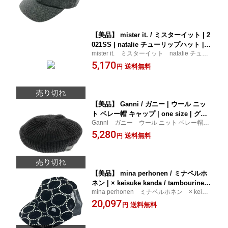
レー 古着
【美品】 mister it. / ミスターイット | 2
021SS | natalie チューリップハット | F
mister it. ミスターイット natalie チュー
| ブラック | レディース
リップハット レディース 小物 帽子
5,170
送料無料
円
ブラック 古着
【美品】 Ganni / ガニー | ウール ニッ
ト ベレー帽 キャップ | one size | グレ
Ganni ガニー ウール ニット ベレー帽 キ
ー | レディース
ャップ レディース 小物 帽子 グレ
5,280
送料無料
円
ー 古着
【美品】 mina perhonen / ミナペルホ
ネン | × keisuke kanda / tambourine /
mina perhonen ミナペルホネン × keisuk
タンバリン エンブロイダリー キャップ
e kanda / tambourine / タンバリン エンブロ
20,097
帽子 / アジャスター調整可 | F | ブラッ
送料無料
円
イダリー キャップ 帽子 / アジャスター調整
ク | レディース
可 レディース 小物 帽子 ブラック