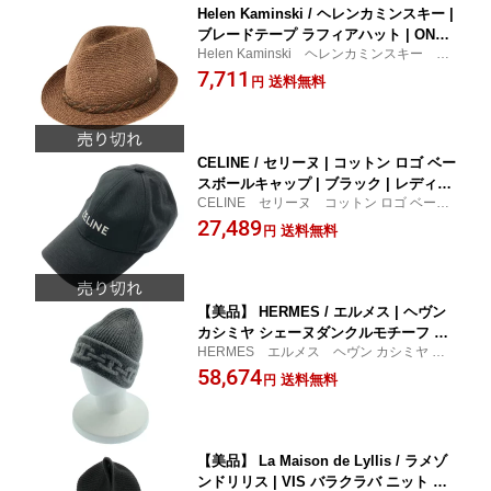
Helen Kaminski / ヘレンカミンスキー |
ブレードテープ ラフィアハット | ONE
Helen Kaminski ヘレンカミンスキー ブ
SIZE | ピンクベージュ | レディース
レードテープ ラフィアハット レディー
7,711
送料無料
円
ス 小物 帽子 ピンクベージュ 古着
CELINE / セリーヌ | コットン ロゴ ベー
スボールキャップ | ブラック | レディー
CELINE セリーヌ コットン ロゴ ベース
ス
ボールキャップ レディース 小物 帽
27,489
送料無料
円
子 ブラック 古着
【美品】 HERMES / エルメス | ヘヴン
カシミヤ シェーヌダンクルモチーフ ニ
HERMES エルメス ヘヴン カシミヤ シ
ットキャップ | L | グレー | レディース
ェーヌダンクルモチーフ ニットキャップ
58,674
送料無料
円
レディース 小物 帽子 グレー 古着
【美品】 La Maison de Lyllis / ラメゾ
ンドリリス | VIS バラクラバ ニット フ