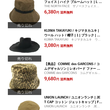
フェイス | ハイク ブルームハット | L |
THE NORTH FACE ザノースフェイス ハ
ブラウン | レディース
イク ブルームハット レディース 小物
6,380
送料無料
円
帽子 ブラウン 古着
KIJIMA TAKAYUKI / キジマタカユキ |
ウール ハット / 帽子 | 1 | ブラック | レ
KIJIMA TAKAYUKI キジマタカユキ ウー
ディース
ル ハット / 帽子 レディース 小物 帽
3,080
送料無料
円
子 ブラック 古着
【美品】 COMME des GARCONS / コ
ムデギャルソン | レオパード ファー バ
COMME des GARCONS コムデギャルソ
ケットハット 帽子 | ブラウン系 | レディ
ン レオパード ファー バケットハット 帽
9,680
ース
送料無料
円
子 レディース 小物 帽子 ブラウン
系 古着
UNION LAUNCH / ユニオンランチ | JE
T CAP コットン ジェットキャップ | F |
UNION LAUNCH ユニオンランチ JET C
ベージュ | レディース