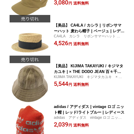
AP コットン ジェットキャップ レディー
3,080
送料無料
円
ス 小物 帽子 ベージュ 古着
【美品】 CA4LA / カシラ | リボンサマ
ーハット 麦わら帽子 | ベージュ | レディ
CA4LA カシラ リボンサマーハット 麦わ
ース
ら帽子 レディース 小物 帽子 ベージ
4,526
送料無料
円
ュ 古着
【美品】 KIJIMA TAKAYUKI / キジマタ
カユキ | × THE DODO JEAN 百々千晴
KIJIMA TAKAYUKI キジマタカユキ × TH
WOOL SAILOR HAT / ウールセーラー
E DODO JEAN 百々千晴 WOOL SAILOR H
5,544
ハット 帽子 | 1 | ベージュ系 | レディー
送料無料
円
AT / ウールセーラーハット 帽子 レディー
ス
ス 小物 帽子 ベージュ系 古着
adidas / アディダス | vintage ロゴ ニッ
ト帽 | レッド/ライトブルー | レディース
adidas アディダス vintage ロゴ ニット
帽 レディース 小物 帽子 レッド/ライ
2,039
送料無料
円
トブルー 古着