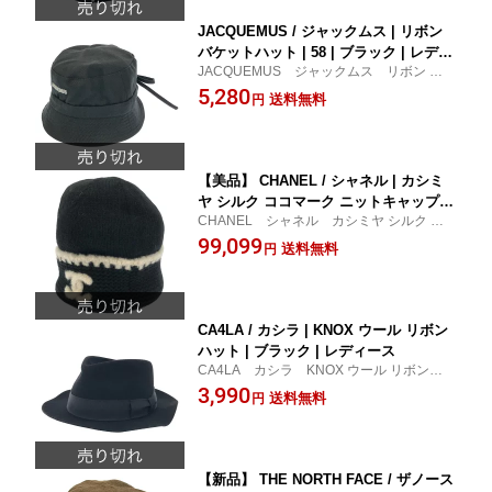
JACQUEMUS / ジャックムス | リボン
バケットハット | 58 | ブラック | レディ
JACQUEMUS ジャックムス リボン バケ
ース
ットハット レディース 小物 帽子 ブ
5,280
送料無料
円
ラック 古着
【美品】 CHANEL / シャネル | カシミ
ヤ シルク ココマーク ニットキャップ
CHANEL シャネル カシミヤ シルク ココ
ビーニー 帽子 | ブラック/ナチュラル |
マーク ニットキャップ ビーニー 帽子 レ
99,099
レディース
送料無料
円
ディース 小物 帽子 ブラック/ナチュラ
ル 古着
CA4LA / カシラ | KNOX ウール リボン
ハット | ブラック | レディース
CA4LA カシラ KNOX ウール リボンハッ
ト レディース 小物 帽子 ブラック
3,990
送料無料
円
おしゃれ 古着
【新品】 THE NORTH FACE / ザノース