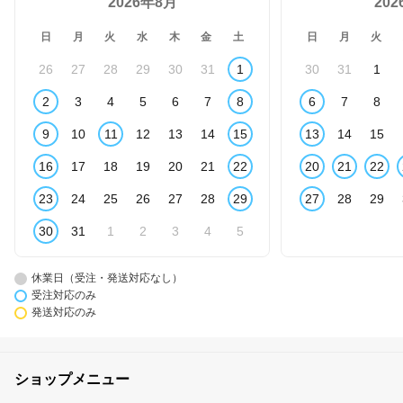
2026年8月
20
日
月
火
水
木
金
土
日
月
火
26
27
28
29
30
31
1
30
31
1
2
3
4
5
6
7
8
6
7
8
9
10
11
12
13
14
15
13
14
15
16
17
18
19
20
21
22
20
21
22
23
24
25
26
27
28
29
27
28
29
30
31
1
2
3
4
5
休業日（受注・発送対応なし）
受注対応のみ
発送対応のみ
ショップメニュー