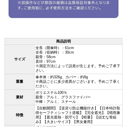
商品説明
全長（開傘時）：61cm
全長（収納時）：30cm
親骨：58cm
サイズ
直径：97cm
※測定方法によって誤差が生じます。予めご了承下
さい。
傘本体：約326g、カバー：約8g
重量
※商品ごとに多少差異がございます。予めご了承く
ださい。
ポリエステル100％
素材
親骨：アルミ、グラスファイバー
中棒：アルミ、スチール
【自動開閉】【逆戻り防止機能付き】【日本特許取
得セーフティシャフト搭載】【完全遮光】【晴雨兼
特徴
用】【遮光遮熱・肌守り】【軽量】【頑丈な骨組
み】【大きいサイズ】【男女兼用】