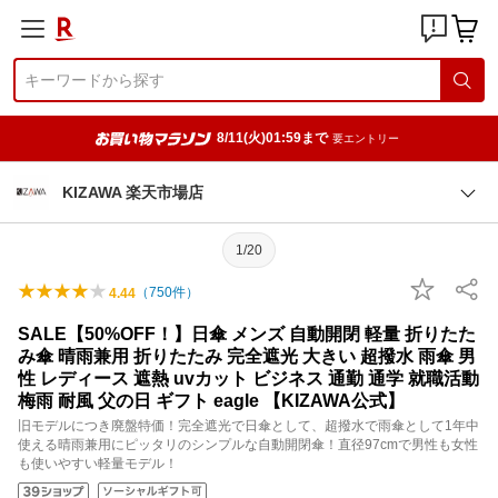
8/11(火)01:59まで
要エントリー
KIZAWA 楽天市場店
1/20
（
750
件）
4.44
SALE【50%OFF！】日傘 メンズ 自動開閉 軽量 折りたた
み傘 晴雨兼用 折りたたみ 完全遮光 大きい 超撥水 雨傘 男
性 レディース 遮熱 uvカット ビジネス 通勤 通学 就職活動
梅雨 耐風 父の日 ギフト eagle 【KIZAWA公式】
旧モデルにつき廃盤特価！完全遮光で日傘として、超撥水で雨傘として1年中
使える晴雨兼用にピッタリのシンプルな自動開閉傘！直径97cmで男性も女性
も使いやすい軽量モデル！