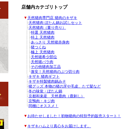
店舗内カテゴリトップ
■
▼
天然猪肉専門店 猪肉のキザキ
■
■
├
天然猪肉 ぼたん鍋お試しセット
■
■
├
天然猪肉（量り売り）
■
■
│
├
特選 天然猪肉
■
■
│
├
特上 天然猪肉
■
■
│
├
あっさり 天然猪赤身肉
■
■
│
├
猪つくね
■
■
│
├
極上 天然猪肉
■
■
│
├
天然猪希少部位
■
■
│
├
天然猪バラ肉
■
■
│
├
その他猪肉加工品
■
■
│
└
激安！天然猪肉のぶつ切り肉
■
■
├
キザキ 猪肉ギフト
■
■
├
キザキ特製猪肉鍋みそ
■
■
├
猪グッズ 本物の猪の牙や毛皮、たて髪など
■
■
├
冬の味覚・ぼたん鍋
グ
■
■
├
京都和束産 天然鹿肉（鹿刺し）
■
■
├
京鴨肉・キジ肉
■
■
└
同梱にオススメ！
■
▼
お待たせしました！初物猪肉の特別予約販売スタート！
■
▼
キザキハムより真心をお届けします。