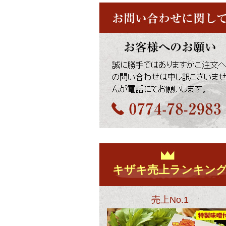
キザキ売上ランキン
売上No.1