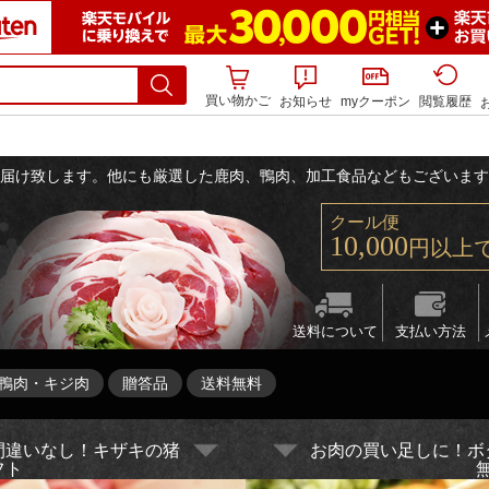
買い物かご
お知らせ
myクーポン
閲覧履歴
お届け致します。他にも厳選した鹿肉、鴨肉、加工食品などもございま
クール便
10,000
円以上
送料について
支払い方法
鴨肉・キジ肉
贈答品
送料無料