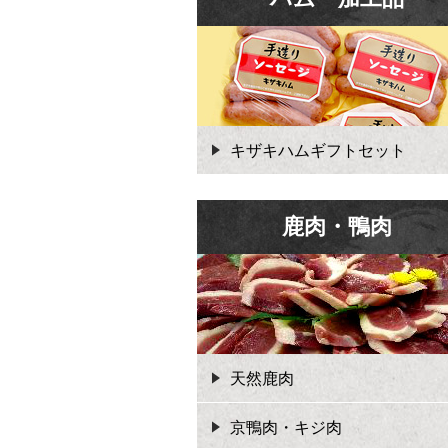
キザキハムギフトセット
鹿肉・鴨肉
天然鹿肉
京鴨肉・キジ肉