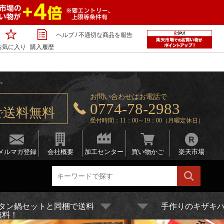
ヘルプ
/
不適切な商品を報告
お気に入り
購入履歴
す。
お問い合わせはお電話で
0774-78-2983
送料無料
で
受付時間：11：00～19：00（月曜定休日）
メルマガ登録
会社概要
加工センター
買い物かご
楽天市場