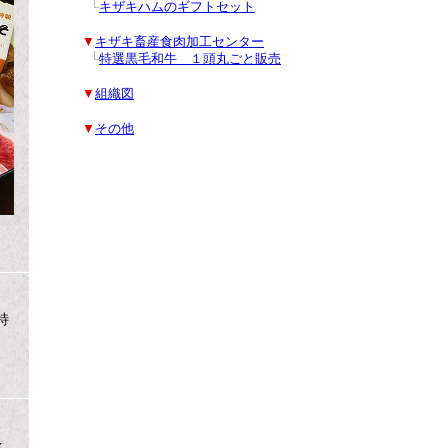
■
■
└
キザキハムのギフトセット
■
▼
キザキ畜産食肉加工センター
■
■
└
特選黒毛和牛 １頭丸ごと販売
■
▼
組織図
■
▼
その他
特
x