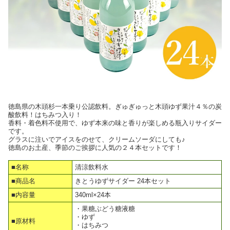
徳島県の木頭杉一本乗り公認飲料。ぎゅぎゅっと木頭ゆず果汁４％の炭
酸飲料！はちみつ入り！
香料・着色料不使用で、ゆず本来の味と香りが楽しめる瓶入りサイダー
です。
グラスに注いでアイスをのせて、クリームソーダにしても♪
徳島のお土産、季節のご挨拶に人気の２４本セットです！
■名称
清涼飲料水
■商品名
きとうゆずサイダー 24本セット
■内容量
340ml×24本
・果糖ぶどう糖液糖
・ゆず
■原材料
・はちみつ