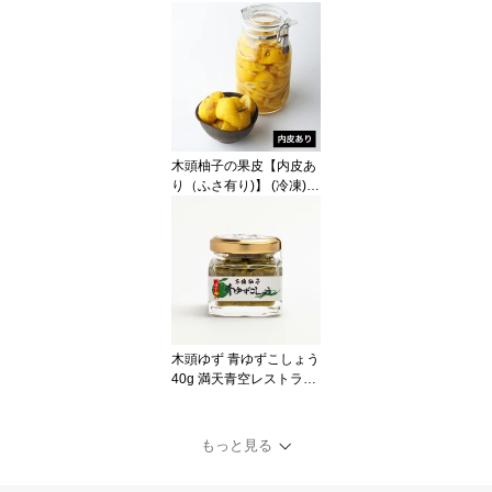
黄金の村 徳島 木頭ゆず
ユズ yuzu 柚子皮 きざみ
冷凍商品 特別栽培 農薬
化学肥料不使用 マーマレ
ード ジャム ケーキ 佃煮
ゆず茶 ゆず酒 ゆず料理
ゆず風味 きとう 39ショ
ップ
木頭柚子の果皮【内皮あ
り（ふさ有り)】 (冷凍) 1
kg [要冷凍]黄金の村 徳
島 木頭ゆず ユズ yuzu pe
el 柚子皮 冷凍商品 freez
ed 特別栽培 農薬化学肥
料不使用 マーマレード
ジャム ケーキ 佃煮 ゆず
茶 ゆず酒 ゆず料理 ゆず
風味 ゆず湯 ゆず風呂 冬
木頭ゆず 青ゆずこしょう
至 きとう 39ショップ
40g 満天青空レストラン
テレビ放映 黄金の村 徳
島 木頭柚子 ユズ yuzu 柚
子胡椒 YuzuPepper 青唐
もっと見る
辛子 青とうがらし pepp
er 薬味 ゆずの皮 農薬・