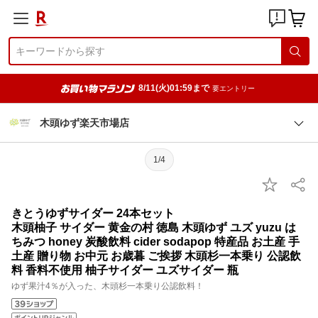
8/11(火)01:59まで
要エントリー
木頭ゆず楽天市場店
1/4
きとうゆずサイダー 24本セット
木頭柚子 サイダー 黄金の村 徳島 木頭ゆず ユズ yuzu は
ちみつ honey 炭酸飲料 cider sodapop 特産品 お土産 手
土産 贈り物 お中元 お歳暮 ご挨拶 木頭杉一本乗り 公認飲
料 香料不使用 柚子サイダー ユズサイダー 瓶
ゆず果汁4％が入った、木頭杉一本乗り公認飲料！