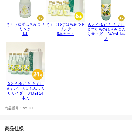
きとうゆずはちみつド
きとうゆずはちみつド
きとうゆず と とくし
リンク
リンク
ますだちのはちみつ入
1本
6本セット
りサイダー 340ml 1本
入
きとうゆず と とくし
ますだちのはちみつ入
りサイダー 340ml 24
本入
商品番号：set-160
商品仕様