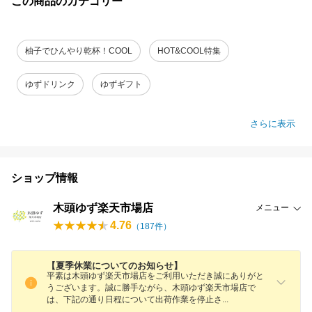
この商品のカテゴリー
柚子でひんやり乾杯！COOL
HOT&COOL特集
ゆずドリンク
ゆずギフト
さらに表示
ショップ情報
木頭ゆず楽天市場店
メニュー
4.76
（
187
件）
【夏季休業についてのお知らせ】
平素は木頭ゆず楽天市場店をご利用いただき誠にありがと
うございます。誠に勝手ながら、木頭ゆず楽天市場店で
は、下記の通り日程について出荷作業を停止
さ