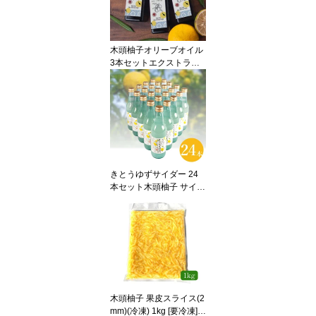
魚料理 焼酎 カクテル
木頭柚子オリーブオイル
3本セットエクストラバ
ージンオリーブオイル 黄
金の村 徳島 木頭ゆず ユ
ズ yuzu extravirgin olive
oil 農薬・化学肥料不使用
特別栽培 自社抽出 ゆず
オイル
きとうゆずサイダー 24
本セット木頭柚子 サイダ
ー 黄金の村 徳島 木頭ゆ
ず ユズ yuzu はちみつ ho
ney 炭酸飲料 cider soda
pop 特産品 お土産 手土
産 贈り物 お中元 お歳暮
ご挨拶 木頭杉一本乗り
公認飲料 香料不使用 柚
子サイダー ユズサイダー
木頭柚子 果皮スライス(2
瓶
mm)(冷凍) 1kg [要冷凍]