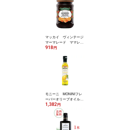
食品】【初夏食材】
マッカイ ヴィンテージ
マーマレード ママレー
918
ド【輸入食品】【夏の食
円
材】
モニーニ MONINIフレ
ーバーオリーブオイル
1,382
レモン 250ml【輸入食
円
品】【夏の食材】