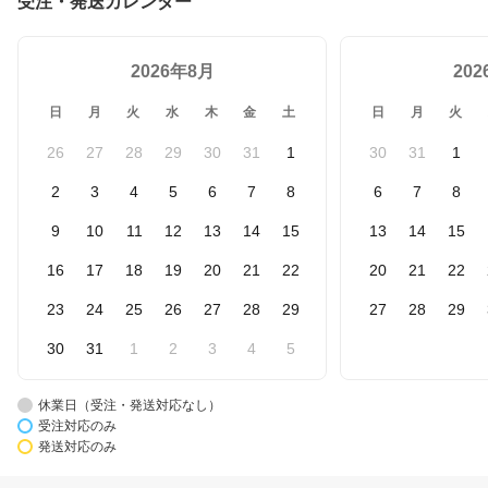
受注・発送カレンダー
2026年8月
20
日
月
火
水
木
金
土
日
月
火
26
27
28
29
30
31
1
30
31
1
2
3
4
5
6
7
8
6
7
8
9
10
11
12
13
14
15
13
14
15
16
17
18
19
20
21
22
20
21
22
23
24
25
26
27
28
29
27
28
29
30
31
1
2
3
4
5
休業日（受注・発送対応なし）
受注対応のみ
発送対応のみ