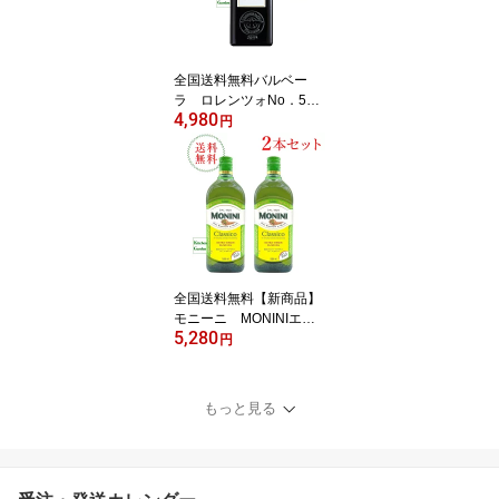
全国送料無料バルベー
ラ ロレンツォNo．5
4,980
エキストラヴァージンオ
円
リーブオイル オリーブ
オイル【輸入食品】【Pi
ck UP】【夏の食材】
全国送料無料【新商品】
モニーニ MONINIエキ
5,280
ストラヴァージンオリー
円
ブオイル クラシコ 10
00ml 2本セット【輸入
食品】
もっと見る