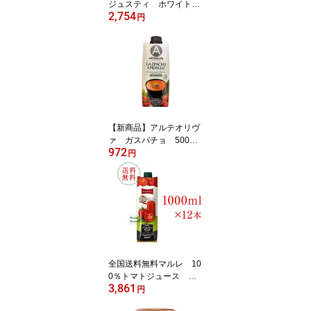
ジュスティ ホワイトバ
2,754
ルサミコ酢 250ml【輸
円
入食品】
【新商品】アルテオリヴ
ァ ガスパチョ 500ml
972
【輸入食品】
円
全国送料無料マルレ 10
0％トマトジュース 食
3,861
塩無添加 1000ml 1ケ
円
ース（12本入り）【輸入