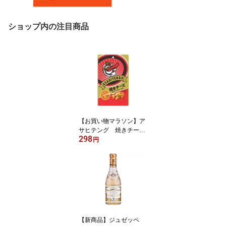
ショップ内の注目商品
【お買い物マラソン】ア
サヒテング 焼きチーズ
298
＆ビーフジャーキー Te
円
ngu 天狗【夏の食材】
【新商品】ジュゼッペ