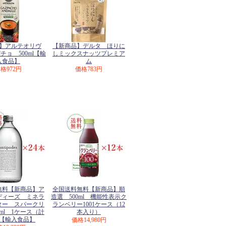
】アルテオリヴ
【新商品】デルタ ほりに
チョ 500ml【輸
しミックスナッツプレミア
入食品】
ム
価格
972円
価格
783円
無料【新商品】ア
全国送料無料【新商品】順
ディーズ ミネラ
造選 500ml 機能性表示ク
ター スパークリ
ランベリー1001ケース（12
0ml 1ケース（計
本入り）
）【輸入食品】
価格
14,980円