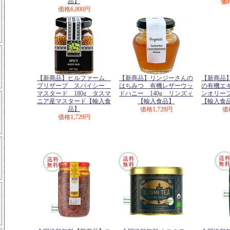
品】
価
価格
6,800円
【新商品】ヒルファーム
【新商品】リンジーさんの
【新商品
プリザーブ スパイシー
はちみつ 有機レザーウッ
の有機エ
マスタード 180g タスマ
ドハニー 140g リンズィ
ンオリー
ニア産マスタード【輸入食
【輸入食品】
【輸入食
品】
価格
1,728円
価
価格
1,728円