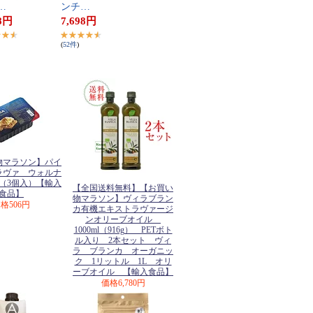
​…
ン​チ​…
8
円
7,698
円
(
52
件
)
物マラソン】パイ
ラヴァ ウォルナ
g（3個入）【輸入
【全国送料無料】【お買い
食品】
物マラソン】ヴィラブラン
価格
506円
カ有機エキストラヴァージ
ンオリーブオイル
1000ml（916g） PETボト
ル入り 2本セット ヴィ
ラ ブランカ オーガニッ
ク 1リットル 1L オリ
ーブオイル 【輸入食品】
価格
6,780円