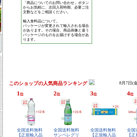
「商品についてのお問い合わせ」ボタン
からお気軽に、次回入荷時期、必要ご注
文数などをご相談ください。
輸入食料品について。
パッケージが変更されて輸入される場合
があります。その場合、商品画像と違う
パッケージのものをお届けする場合があ
ります。
このショップの人気商品ランキング
8月7日(
1
2
3
4
位
位
位
位
全​国​送​料​無​料​
全​国​送​料​無​料​
全​国​送​料​無​料​
全​国​
【​正​規​輸​入​品​
サ​ン​ペ​レ​グ​リ​
【​正​規​輸​入​品​
【​正​