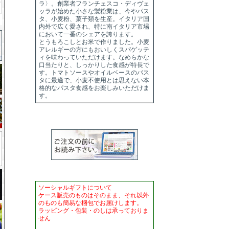
ラ〉。創業者フランチェスコ・ディヴェ
ッラが始めた小さな製粉業は、今やパス
タ、小麦粉、菓子類を生産。イタリア国
内外で広く愛され、特に南イタリア市場
において一番のシェアを誇ります。
とうもろこしとお米で作りました。小麦
アレルギーの方にもおいしくスパゲッテ
ィを味わっていただけます。なめらかな
口当たりと、しっかりした食感が特長で
す。トマトソースやオイルベースのパス
タに最適で、小麦不使用とは思えない本
格的なパスタ食感をお楽しみいただけま
す。
ソーシャルギフトについて
ケース販売のものはそのまま、それ以外
のものも簡易な梱包でお届けします。
ラッピング・包装・のしは承っておりま
せん