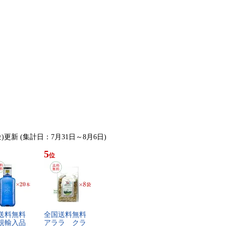
金)更新 (集計日：7月31日～8月6日)
5
位
送​料​無​料​
全​国​送​料​無​料​
規​輸​入​品​
ア​ラ​ラ​ ​ク​ラ​