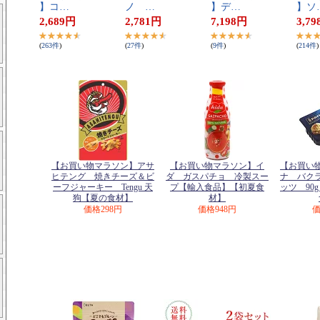
】​コ​…
ノ​ ​…
】​デ​…
】​ソ
2,689
円
2,781
円
7,198
円
3,79
(
263
件
)
(
27
件
)
(
9
件
)
(
214
件
)
【お買い物マラソン】アサ
【お買い物マラソン】イ
【お買い
ヒテング 焼きチーズ＆ビ
ダ ガスパチョ 冷製スー
ナ バク
ーフジャーキー Tengu 天
プ【輸入食品】【初夏食
ッツ 90
狗【夏の食材】
材】
価格
298円
価格
948円