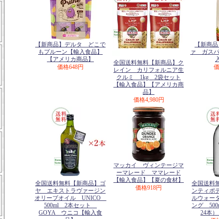
【新商品】デルタ どこで
【新商品
もプルーン【輸入食品】
ァ ガスパ
【アメリカ商品】
全国送料無料【新商品】ク
価格
648円
レイン カリフォルニア生
クルミ 1kg 2袋セット
【輸入食品】【アメリカ商
品】
価格
4,980円
マッカイ ヴィンテージマ
ーマレード ママレード
【輸入食品】【夏の食材】
全国送料無料【新商品】ゴ
全国送料
価格
918円
ヤ エキストラヴァージン
ンティポ
オリーブオイル UNICO
ルウォー
500ml 2本セット
ング 50
GOYA ウニコ【輸入食
24本