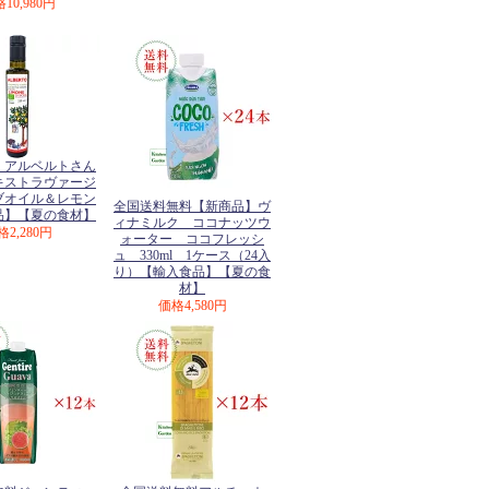
格
10,980円
】アルベルトさん
キストラヴァージ
ブオイル＆レモン
全国送料無料【新商品】ヴ
品】【夏の食材】
ィナミルク ココナッツウ
格
2,280円
ォーター ココフレッシ
ュ 330ml 1ケース（24入
り）【輸入食品】【夏の食
材】
価格
4,580円